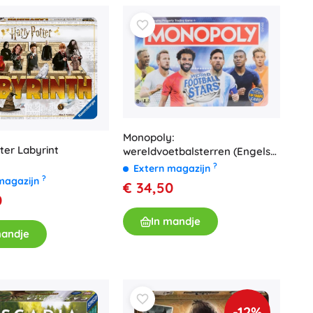
Monopoly:
ter Labyrint
wereldvoetbalsterren (Engelse
versie)
?
Extern magazijn
?
magazijn
€ 34,50
0
In mandje
mandje
-12%