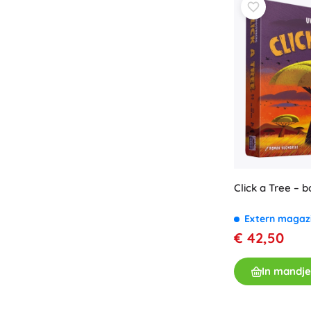
Click a Tree – 
Extern magaz
€ 42,50
In mandje