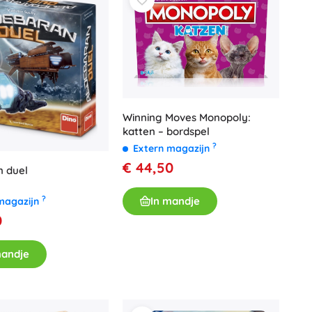
Voor meisjes
Sieraden
Handtasjes
Sieradendoosjes
Winning Moves Monopoly:
katten – bordspel
?
Extern magazijn
€ 44,50
n duel
?
In mandje
magazijn
0
mandje