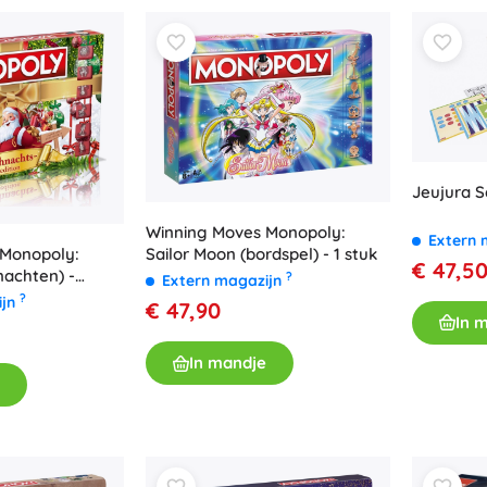
Uitrusting voor kinderen
Veiligheid
Voeden en borstvoeding
Koupání
Kinderwagens
Slaap
Jeujura S
+
Meer tonen
Winning Moves Monopoly:
Extern 
 Monopoly:
Sailor Moon (bordspel) - 1 stuk
Elektronisch speelgoed
€ 47,5
nachten) -
?
Extern magazijn
Afstandsbedienbare speelgoed
?
ijn
€ 47,90
In 
Spelconsoles
Drones
In mandje
Kijk op
Microscopen en telescopen
+
Meer tonen