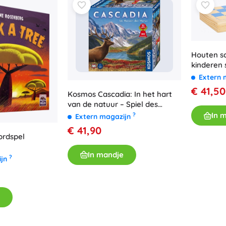
Houten s
kinderen 
opvouwbar
Extern 
figuren
€ 41,50
Kosmos Cascadia: In het hart
van de natuur – Spiel des
Jahres 2022
In 
?
Extern magazijn
€ 41,90
bordspel
In mandje
?
ijn