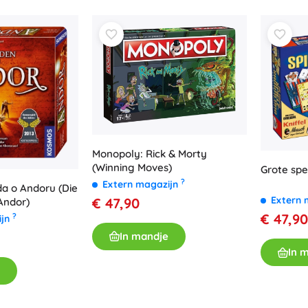
Bluey
Buitenspellen
Voertuigen voor kinderen
Zandspeelgoed
Dots
Waterspeelgoed
Bellenblaas
+
Meer tonen
DC
Monopoly: Rick & Morty
Kinderkamer
(Winning Moves)
Grote spe
Decoraties
?
Extern magazijn
a o Andoru (Die
Wednesday
Nachtlampjes en projectoren
Extern 
€ 47,90
Andor)
Opbergruimte
€ 47,90
?
ijn
Skippers en wipdieren
In mandje
Lord of the Rings
In 
Tenten en huisjes
+
Meer tonen