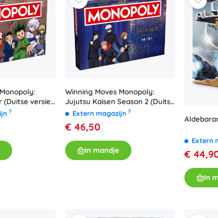
Accessoires
Batterijen
Vervangende onderdelen
Pompjes
Winning Moves Monopoly:
 Monopoly:
Jujutsu Kaisen Season 2 (Duitse
 (Duitse versie)
versie) - 1 stuk
?
?
Extern magazijn
ijn
Aldebara
Winkelinrichting
€ 46,50
Extern 
In mandje
€ 44,9
In 