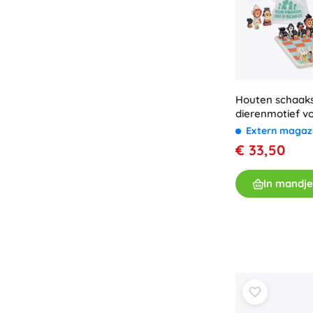
Houten schaak
dierenmotief v
Extern magaz
€ 33,50
In mandje