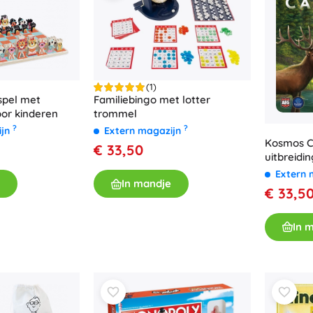
(1)
spel met
Familiebingo met lotter
oor kinderen
trommel
?
?
ijn
Extern magazijn
Kosmos C
€ 33,50
uitbreidi
Extern 
In mandje
€ 33,5
In 