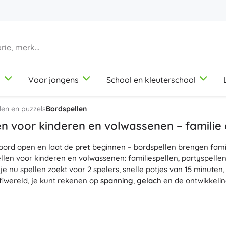
d
Voor jongens
School en kleuterschool
1-3 jaar
1-3 jaar
1-3 jaar
Knutsel- en tekenspullen
Duplo
Beroepsrollenspellen
len en puzzels
Bordspellen
Klei
Schoonheidssalon
n voor kinderen en volwassenen – familie 
Kleurpotloden
Koks
bord open en laat de
Stiften
Winkeltje spelen
pret
beginnen – bordspellen brengen fami
9-12 jaar
9-12 jaar
9-12 jaar
Icons
len voor kinderen en volwassenen: familiespellen, partyspellen
Stempels
Werkplaats
 je nu spellen zoekt voor 2 spelers, snelle potjes van 15 minute
Schorten en tafelkleden
Huishouden
‑fiwereld, je kunt rekenen op
spanning
,
gelach
en de ontwikkeli
+
+
Meer tonen
Meer tonen
Friends
en bordspellen blinken uit door
kwalitatieve componenten
– ged
 overzichtelijke speelborden. Dankzij de
duidelijke regels in he
wel beginners als ervaren spelers. Geniet van de
hoge herspeel
Drinkflessen
Licentie