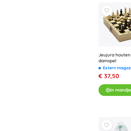
Jeujura houten
damspel
Extern magaz
€ 37,50
In mandje