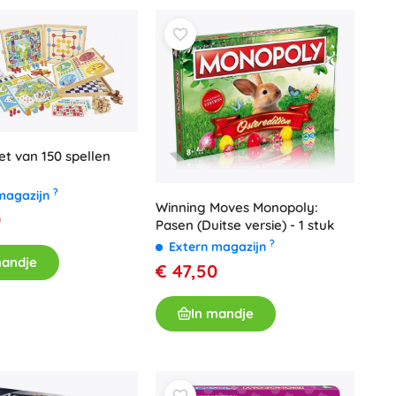
Wapens
Pistolen
Zwaarden en dolken
Waterpistolen
Bogen
Kruisbogen
et van 150 spellen
+
Meer tonen
?
magazijn
Winning Moves Monopoly:
Kinderkleding
0
Pasen (Duitse versie) - 1 stuk
Babykleding
?
Extern magazijn
mandje
T-shirts
€ 47,50
Schoenen
Sweaters en truien
In mandje
Sokken en panty’s
+
Meer tonen