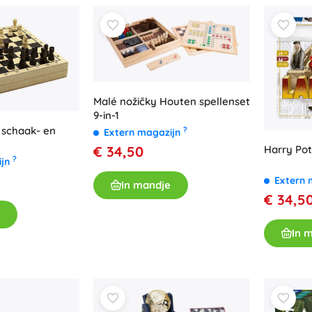
Malé nožičky Houten spellenset
9-in-1
 schaak- en
?
Extern magazijn
€ 34,50
Harry Pot
?
ijn
Extern 
In mandje
€ 34,5
In 