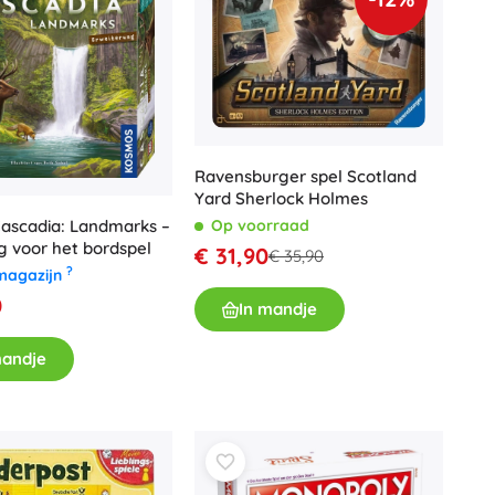
Ravensburger spel Scotland
Yard Sherlock Holmes
ascadia: Landmarks –
Op voorraad
ng voor het bordspel
€ 31,90
€ 35,90
?
magazijn
0
In mandje
mandje