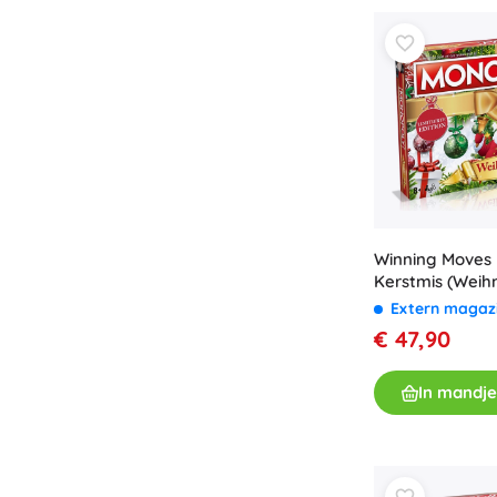
Speelgoed voor de allerkleinsten
Rammelaars, bijtringen en fopspenen
Interactieve speelgoed
Puzzels, hamerspeelgoed en blokken
Knuffeldoekjes en tutteldoekjes
Loop- en trekspeelgoed
+
Meer tonen
Winning Moves
Badspeelgoed
Kerstmis (Weih
bordspel
Extern magaz
€ 47,90
In mandje