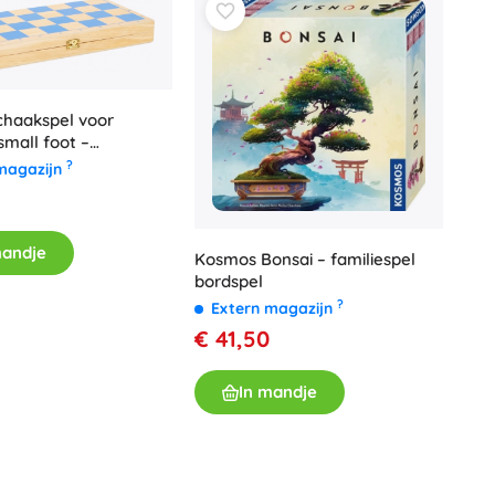
chaakspel voor
small foot –
e set met kleurrijke
?
magazijn
mandje
Kosmos Bonsai – familiespel
bordspel
?
Extern magazijn
€ 41,50
In mandje