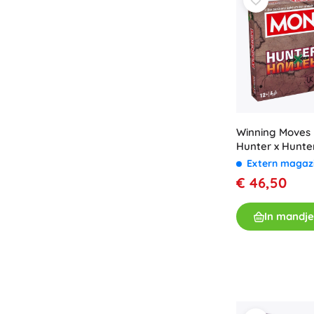
Boeken
Werk- en doeboekjes
Voor de allerkleinsten
Boekaccessoires
Ansichtkaarten
Voor kleine vertellers
+
Meer tonen
Winning Moves
Hunter x Hunter
- 1 stuk
Extern magaz
Cadeaubonnen
€ 46,50
In mandje