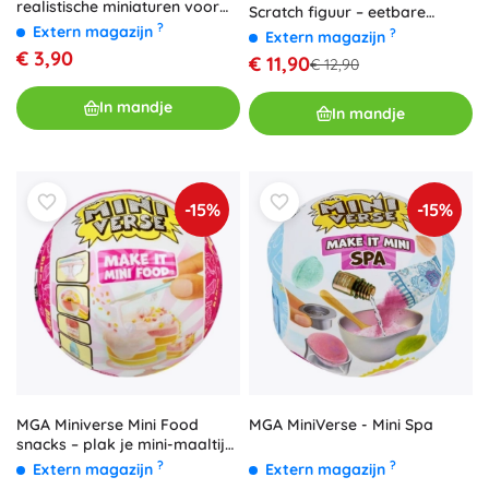
realistische miniaturen voor
Scratch figuur – eetbare
het keukentje
?
Extern magazijn
miniatuurset (1 stuk)
?
Extern magazijn
€ 3,90
€ 11,90
€ 12,90
In mandje
In mandje
-15%
-15%
MGA Miniverse Mini Food
MGA MiniVerse - Mini Spa
snacks – plak je mini-maaltijd,
serie 3
?
?
Extern magazijn
Extern magazijn