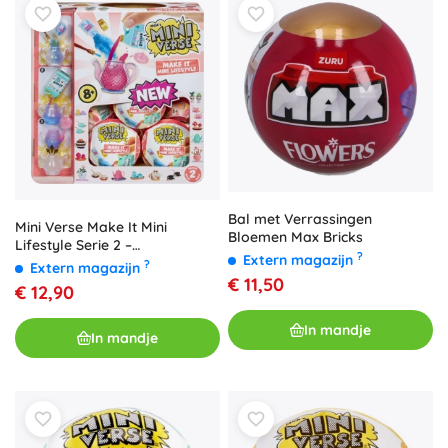
Bal met Verrassingen
Mini Verse Make It Mini
Bloemen Max Bricks
Lifestyle Serie 2 –
?
Extern magazijn
verzamelverrassingscapsule 1
?
Extern magazijn
st
€ 11,50
€ 12,90
In mandje
In mandje