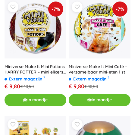
-7%
-7%
Miniverse Make It Mini Potions
Miniverse Make It Mini Café –
HARRY POTTER – mini elixers
verzamelbaar mini-eten 1 st
DIY
?
?
Extern magazijn
Extern magazijn
€ 9,80
€ 9,80
€ 10,50
€ 10,50
In mandje
In mandje