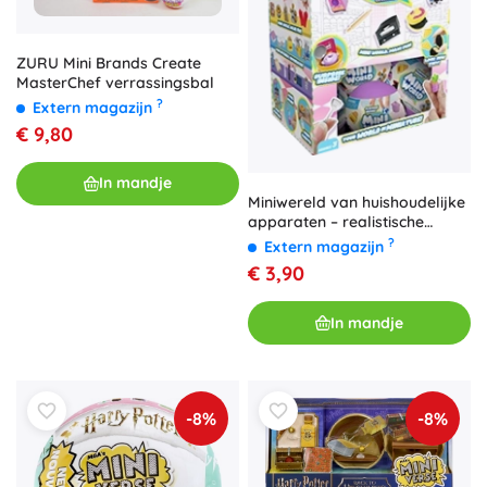
ZURU Mini Brands Create
MasterChef verrassingsbal
?
Extern magazijn
€ 9,80
In mandje
Miniwereld van huishoudelijke
apparaten – realistische
miniaturen voor het keukentje
?
Extern magazijn
€ 3,90
In mandje
-8%
-8%