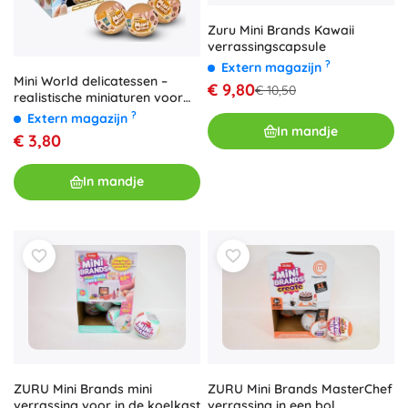
Zuru Mini Brands Kawaii
verrassingscapsule
?
Extern magazijn
Mini World delicatessen –
€ 9,80
€ 10,50
realistische miniaturen voor
de kinderkeuken
?
Extern magazijn
In mandje
€ 3,80
In mandje
ZURU Mini Brands mini
ZURU Mini Brands MasterChef
verrassing voor in de koelkast
verrassing in een bol