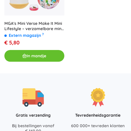
MGA's Mini Verse Make It Mini
Lifestyle – verzamelbare mini-
set Serie 1 (surprise ball)
?
Extern magazijn
€ 5,80
In mandje
Gratis verzending
Tevredenheidsgarantie
Bij bestellingen vanaf
600 000+ tevreden klanten