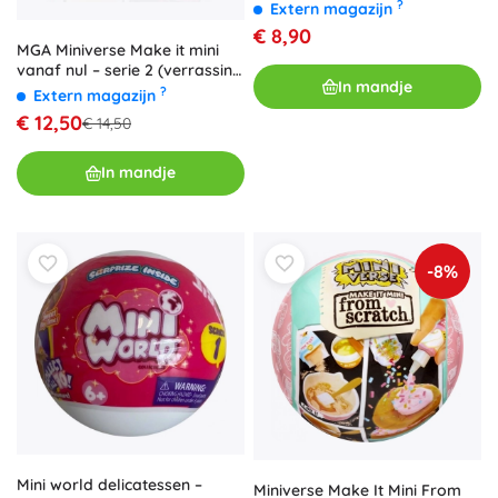
sieraden
?
Extern magazijn
€ 8,90
MGA Miniverse Make it mini
vanaf nul – serie 2 (verrassing
In mandje
in capsule)
?
Extern magazijn
€ 12,50
€ 14,50
In mandje
-8%
Mini world delicatessen –
Miniverse Make It Mini From