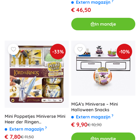
?
Extern magazijn
€ 46,50
In mandje
-33%
-10%
MGA's Miniverse – Mini
Halloween Snacks
Mini Poppetjes Miniverse Mini
?
Extern magazijn
Heer der Ringen
€ 9,90
€ 10,90
Verrassingsbal
?
Extern magazijn
€ 7,80
€ 11,50
In mandje