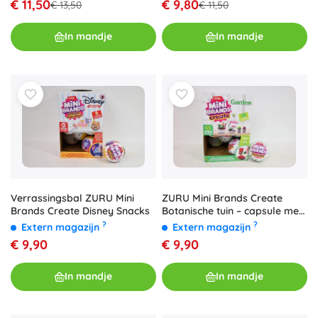
€ 11,50
€ 9,80
€ 13,50
€ 11,50
In mandje
In mandje
Verrassingsbal ZURU Mini
ZURU Mini Brands Create
Brands Create Disney Snacks
Botanische tuin – capsule met
miniplantjes
?
?
Extern magazijn
Extern magazijn
€ 9,90
€ 9,90
In mandje
In mandje