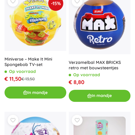
-15%
Miniverse – Make It Mini
Verzamelbal MAX BRICKS
Spongebob TV-set
retro met bouwsteentjes
Op voorraad
Op voorraad
€ 11,50
€ 13,50
€ 8,80
In mandje
In mandje