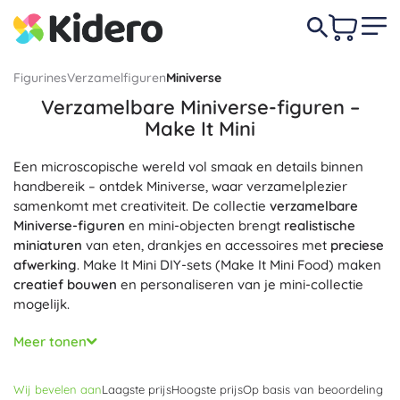
Figurines
Verzamelfiguren
Miniverse
Verzamelbare Miniverse-figuren –
Make It Mini
Een microscopische wereld vol smaak en details binnen
handbereik – ontdek Miniverse, waar verzamelplezier
samenkomt met creativiteit. De collectie
verzamelbare
Miniverse-figuren
en mini-objecten brengt
realistische
miniaturen
van eten, drankjes en accessoires met
preciese
afwerking
. Make It Mini DIY-sets (Make It Mini Food) maken
creatief bouwen
en personaliseren van je mini-collectie
mogelijk.
Elke mysteryverpakking (blind box) van Miniverse verbergt
Meer tonen
thematische onderdelen waarmee je een mini-maaltijd,
drankje of klein accessoire maakt – van Café en Diner tot
Wij bevelen aan
Laagste prijs
Hoogste prijs
Op basis van beoordeling
Lifestyle-edities. Verschillende series brengen nieuwe