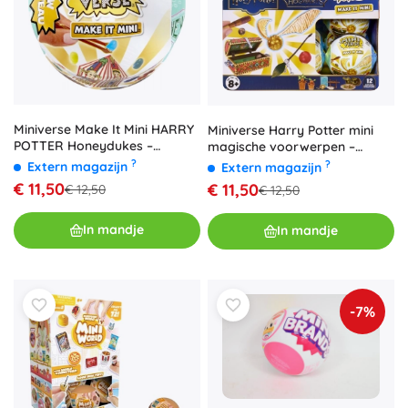
Miniverse Make It Mini HARRY
Miniverse Harry Potter mini
POTTER Honeydukes –
magische voorwerpen –
verzamelcapsule
verrassing
?
?
Extern magazijn
Extern magazijn
€ 11,50
€ 11,50
€ 12,50
€ 12,50
In mandje
In mandje
-7%