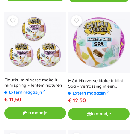
Figurky mini verse make it
MGA Miniverse Make It Mini
mini spring – lenteminiaturen
Spa – verrassing in een
capsule (1 stuk)
?
Extern magazijn
?
Extern magazijn
€ 11,50
€ 12,50
In mandje
In mandje