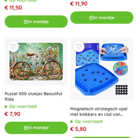
Op voorraad
€ 11,90
€ 11,50
In mandje
In mandje
Puzzel 500 stukjes Beautiful
Ride
Op voorraad
Magnetisch strategisch spel
€ 7,90
met knikkers en rad van
fortuin voor het gezin
Op voorraad
In mandje
€ 5,80