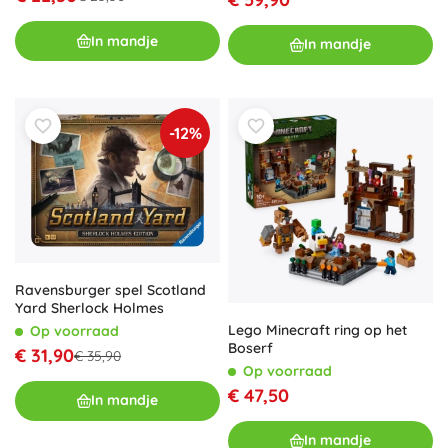
In mandje
In mandje
-12%
Ravensburger spel Scotland
Yard Sherlock Holmes
Lego Minecraft ring op het
Op voorraad
Boserf
€ 31,90
€ 35,90
Op voorraad
€ 47,50
In mandje
In mandje