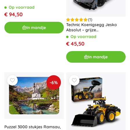
Op voorraad
€ 94,50
(1)
Technic Koenigsegg Jesko
In mandje
Absolut – grijze
hypersportwagen voor
Op voorraad
kinderen vanaf 10 jaar
€ 45,50
In mandje
-6%
Puzzel 3000 stukjes Ramsau,