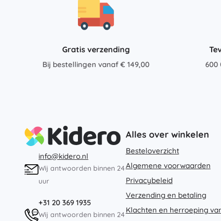
Speelgoed voor de allerkleinsten
Rammelaars, bijtringen en fopspenen
Interactieve speelgoed
Puzzels, hamerspeelgoed en blokken
Gratis verzending
Te
Knuffeldoekjes en tutteldoekjes
Bij bestellingen vanaf € 149,00
600 
Loop- en trekspeelgoed
+
Meer tonen
Badspeelgoed
Alles over winkelen
Besteloverzicht
info@kidero.nl
Algemene voorwaarden
Wij antwoorden binnen 24
Privacybeleid
uur
Verzending en betaling
+31 20 369 1935
Klachten en herroeping va
Wij antwoorden binnen 24