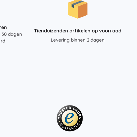
Wapens
Pistolen
Zwaarden en dolken
ren
Waterpistolen
Tienduizenden artikelen op voorraad
n 30 dagen
Bogen
Levering binnen 2 dagen
erd
Kruisbogen
+
Meer tonen
Kinderkleding
Babykleding
T-shirts
Schoenen
Sweaters en truien
Sokken en panty’s
+
Meer tonen