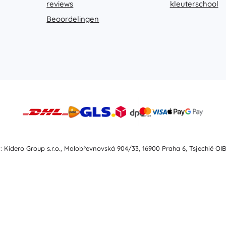
reviews
kleuterschool
Boeken
Beoordelingen
Werk- en doeboekjes
Voor de allerkleinsten
Boekaccessoires
Ansichtkaarten
Voor kleine vertellers
+
Meer tonen
Winkelinrichting
t: Kidero Group s.r.o., Malobřevnovská 904/33, 16900 Praha 6, Tsjechië OIB