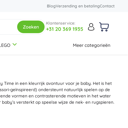
Blog
Verzending en betaling
Contact
Klantenservice:
Zoeken
+31 20 369 1935
LEGO
Meer categorieën
3-5 jaar
3-5 jaar
3-5 jaar
Rugzakken en tassen
Botanical Collection
Thema's
Schoolrugzakken
Dinosaurussen
Kinder rugzakjes
Spoorwegen
ime in een kleurrijk avontuur voor je baby. Het is het
Rugzaksets
Eenhoorns
12+ jaar
12+ jaar
12+ jaar
Creator 3-in-1
sori‑geïnspireerd) ondersteunt natuurlijk spelen op de
Rugzakken voor studenten
Prinsessen
evende vormen en contrasterende motieven in het water
Tassen
Soldaten
baby’s versterkt op speelse wijze de nek‑ en rugspieren.
+
+
Meer tonen
Meer tonen
Friends
‑toxische materialen (
BPA‑vrij
, ftalaatvrij) met sterke
re rand biedt extra
comfort
en ondersteuning.
 is de water speelmat een
praktische
keuze voor
Etuis en pennenhouders
Creatieve en educatieve speelgoed