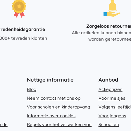
Uitrusting voor kinderen
Veiligheid
Voeden en borstvoeding
Zorgeloos retourne
Koupání
vredenheidsgarantie
Alle artikelen kunnen binne
Kinderwagens
000+ tevreden klanten
worden geretourne
Slaap
+
Meer tonen
Elektronisch speelgoed
Nuttige informatie
Aanbod
Afstandsbedienbare speelgoed
Spelconsoles
Blog
Actieprijzen
Drones
Neem contact met ons op
Voor meisjes
Kijk op
Voor scholen en kinderopvang
Volgens leeftijd
Microscopen en telescopen
Informatie over cookies
Voor jongens
+
Meer tonen
n de
Regels voor het verwerken van
School en