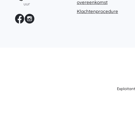
overeenkomst
uur
Accessoires
Klachtenprocedure
Batterijen
Vervangende onderdelen
Pompjes
Cadeaubonnen
Exploitan