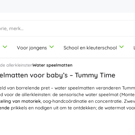
d
Voor jongens
School en kleuterschool
1-3 jaar
1-3 jaar
1-3 jaar
Knutsel- en tekenspullen
Duplo
Beroepsrollenspellen
e allerkleinsten
Water speelmatten
Klei
Schoonheidssalon
elmatten voor baby’s – Tummy Time
Kleurpotloden
Koks
eld van borrelende pret – water speelmatten veranderen Tummy T
Stiften
Winkeltje spelen
9-12 jaar
9-12 jaar
9-12 jaar
Icons
d voor de allerkleinsten: de sensorische water speelmat (Montes
Stempels
Werkplaats
eling van motoriek
, oog‑handcoördinatie en concentratie. Zw
Schorten en tafelkleden
Huishouden
ende
prikkels en nodigen uit om te ontdekken; de watermat voor 
+
+
Meer tonen
Meer tonen
Disney
 water speelmat voor baby’s 3m+ is gemaakt van duurzame, niet
De antislip onderzijde zorgt voor
stabiliteit
, de zachte opblaasba
ater én lucht te vullen, snel te legen en licht van gewicht – zo
Drinkflessen
Licentie