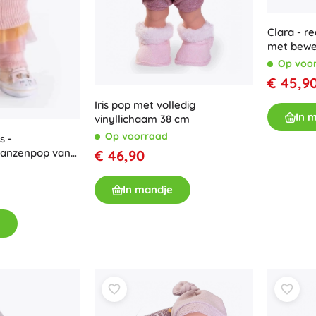
Clara - r
met bewe
lichaam
Op voo
€ 45,9
Iris pop met volledig
In 
vinyllichaam 38 cm
Op voorraad
s -
ganzenpop van
€ 46,90
 cm
In mandje