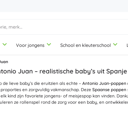
d
Voor jongens
School en kleuterschool
1-3 jaar
1-3 jaar
1-3 jaar
Knutsel- en tekenspullen
Duplo
Beroepsrollenspellen
Juan
Klei
Schoonheidssalon
onio Juan – realistische baby’s uit Spanje
Kleurpotloden
Koks
 de lieve baby’s die eruitzien als echte –
Stiften
Winkeltje spelen
Antonio Juan-poppen 
9-12 jaar
9-12 jaar
9-12 jaar
Icons
ge proporties en zorgvuldig vakmanschap. Deze
Spaanse poppen
Stempels
Werkplaats
at elk kind zijn favoriete jongens- of meisjespop kan vinden. D
Schorten en tafelkleden
Huishouden
uleren ze rollenspel rond de zorg voor een baby, en ontwikkele
+
+
Meer tonen
Meer tonen
Friends
 een zacht lijfje
om mee te knuffelen of
volledig vinyl poppen
 prettig aanvoelt, met de hand geschilderde gelaatstrekken, ged
pop
een
echte baby
; sommige varianten hebben ook haartjes en sc
Kantoorbenodigdheden
Licentie