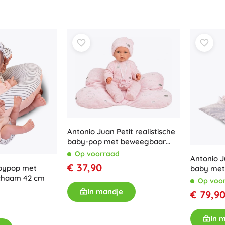
Bluey
Buitenspellen
Voertuigen voor kinderen
Zandspeelgoed
Dots
Waterspeelgoed
Bellenblaas
+
Meer tonen
DC
Kinderkamer
Antonio Juan Petit realistische
Decoraties
Wednesday
baby-pop met beweegbaar
Nachtlampjes en projectoren
skelet 27 cm
Op voorraad
Antonio J
Opbergruimte
€ 37,90
abypop met
baby met 
Skippers en wipdieren
lichaam 42 cm
lichaam 
Op voo
Lord of the Rings
Tenten en huisjes
In mandje
€ 79,9
+
Meer tonen
In 