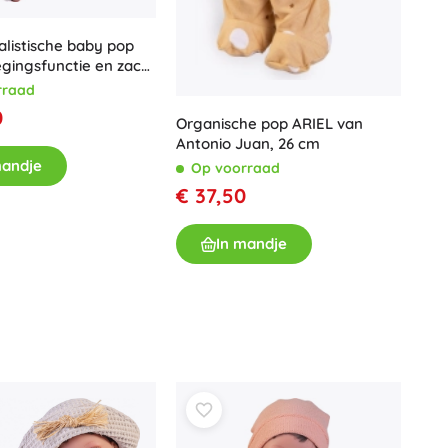
ealistische baby pop
gingsfunctie en zacht
rraad
0
Organische pop ARIEL van
Antonio Juan, 26 cm
mandje
Op voorraad
€ 37,50
In mandje