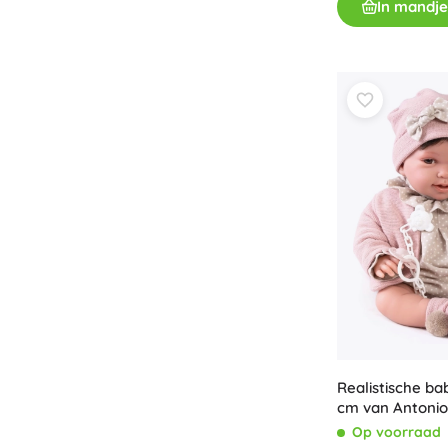
In mandje
Speelgoed voor de allerkleinsten
Rammelaars, bijtringen en fopspenen
Interactieve speelgoed
Puzzels, hamerspeelgoed en blokken
Knuffeldoekjes en tutteldoekjes
Loop- en trekspeelgoed
+
Meer tonen
Badspeelgoed
Realistische ba
cm van Antonio
Op voorraad