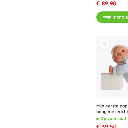
€ 89,90
Boeken
Werk- en doeboekjes
In mandje
Voor de allerkleinsten
Boekaccessoires
Ansichtkaarten
Voor kleine vertellers
+
Meer tonen
Cadeaubonnen
Mijn eerste pop
baby met zacht
lichaam 36 cm
Op voorraad
€ 39,50