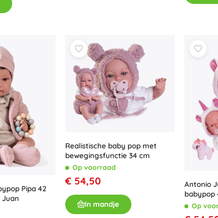
Uitrusting voor kinderen
Veiligheid
Voeden en borstvoeding
Koupání
Kinderwagens
Slaap
+
Meer tonen
Elektronisch speelgoed
Afstandsbedienbare speelgoed
Realistische baby pop met
Spelconsoles
bewegingsfunctie 34 cm
Drones
Op voorraad
Kijk op
€ 54,50
Antonio J
Microscopen en telescopen
bypop Pipa 42
babypop 
+
Meer tonen
 Juan
In mandje
Op voo