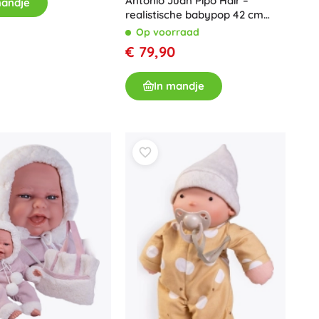
Antonio Juan Pipo Hair –
mandje
realistische babypop 42 cm
met zacht lichaam
Op voorraad
€ 79,90
In mandje