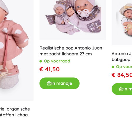
Realistische pop Antonio Juan
Antonio J
met zacht lichaam 27 cm
babypop v
Op voorraad
42 cm
Op voo
€ 41,50
€ 84,5
In mandje
In 
iel organische
stoffen lichaam