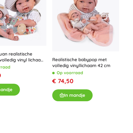
uan realistische
Realistische babypop met
olledig vinyl lichaam
volledig vinyllichaam 42 cm
rraad
Op voorraad
0
€ 74,50
mandje
In mandje