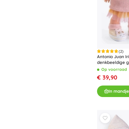
(2)
Antonio Juan Iri
denkbeeldige 
geheel vinyl 38
Op voorraad
€ 39,90
In mandje