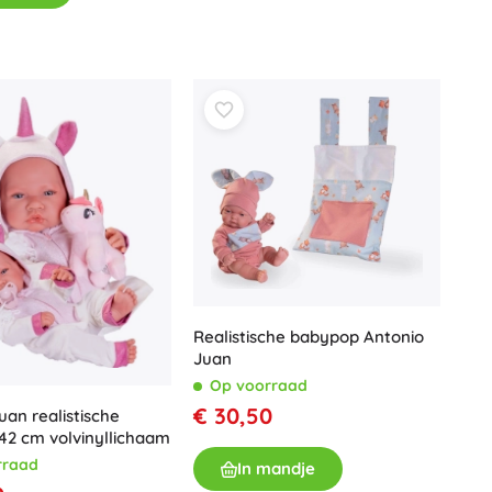
Wapens
Pistolen
Zwaarden en dolken
Waterpistolen
Bogen
Kruisbogen
+
Meer tonen
Kinderkleding
Babykleding
T-shirts
Realistische babypop Antonio
Juan
Schoenen
Op voorraad
Sweaters en truien
€ 30,50
uan realistische
Sokken en panty’s
42 cm volvinyllichaam
+
Meer tonen
rraad
In mandje