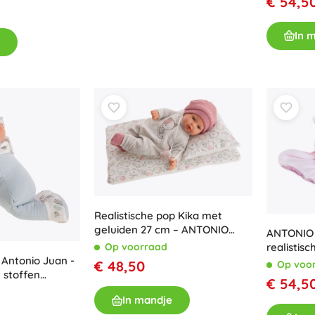
€ 54,5
Accessoires
In 
Batterijen
Vervangende onderdelen
Pompjes
Winkelinrichting
Realistische pop Kika met
geluiden 27 cm – ANTONIO
ANTONIO 
JUAN
Op voorraad
realistis
 Antonio Juan -
volledig 
€ 48,50
Op voo
 stoffen
€ 54,5
In mandje