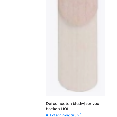
Voor meisjes
Sieraden
Handtasjes
Sieradendoosjes
Detoa houten bladwijzer voor
boeken MOL
?
Extern magazijn