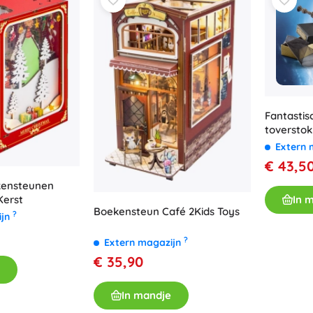
Fantastis
toverstok
Extern 
€ 43,5
kensteunen
In 
Kerst
Boekensteun Café 2Kids Toys
?
ijn
?
Extern magazijn
€ 35,90
In mandje