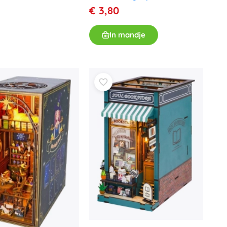
€ 3,80
In mandje