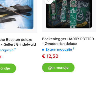
Boekenlegger HARRY POTTER
che Beesten deluxe
– Zwadderich deluxe
 – Gellert Grindelwald
?
Extern magazijn
?
magazijn
€ 12,50
0
In mandje
mandje