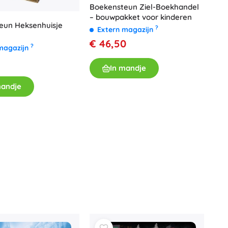
Boekensteun Ziel-Boekhandel
– bouwpakket voor kinderen
eun Heksenhuisje
?
Extern magazijn
€ 46,50
?
magazijn
In mandje
mandje