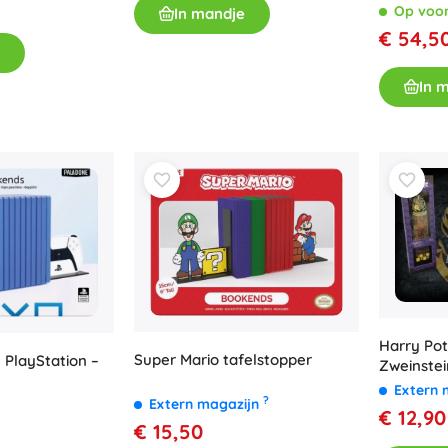
Op voo
In mandje
Bluey
Buitenspellen
€ 54,5
Voertuigen voor kinderen
Zandspeelgoed
In 
Jurassic World
Waterspeelgoed
Bellenblaas
+
Meer tonen
DC
Poppen en baby’s
Poppen
Wednesday
Accessoires voor baby’s
Baby’s
Accessoires voor poppen
Harry Pot
Super Mario tafelstopper
PlayStation –
Zweinstei
Lord of the Rings
Stoffen poppen
Extern 
+
Meer tonen
?
Extern magazijn
€ 12,90
€ 15,50