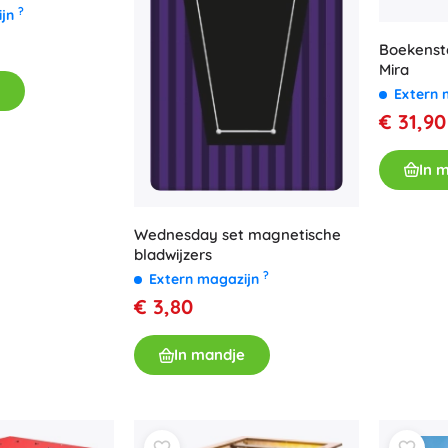
?
ijn
Boekenst
Mira
Extern 
€ 31,90
In 
Wednesday set magnetische
bladwijzers
?
Extern magazijn
€ 3,80
In mandje