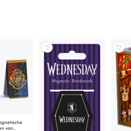
agnetische
en van