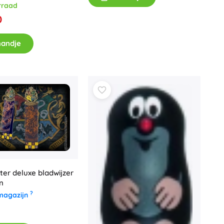
rraad
Art
Knuffels
0
Pluche figuren uit films en sprookjes
Interactieve knuffels
mandje
One Piece
Hangers
Knuffels en tutdoekjes voor de allerkleinsten
+
Meer tonen
Gabby’s Poppenhuis
Kinderkamer
Decoraties
Avatar
Nachtlampjes en projectoren
Opbergruimte
Skippers en wipdieren
ter deluxe bladwijzer
n
Tenten en huisjes
?
magazijn
+
Meer tonen