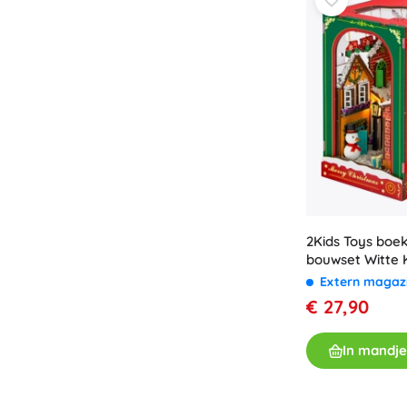
2Kids Toys boe
bouwset Witte 
Extern magaz
€ 27,90
In mandje