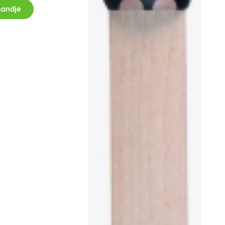
Wapens
mandje
Pistolen
Zwaarden en dolken
Waterpistolen
Bogen
Kruisbogen
+
Meer tonen
Kinderkleding
Babykleding
T-shirts
Schoenen
Sweaters en truien
Sokken en panty’s
+
Meer tonen