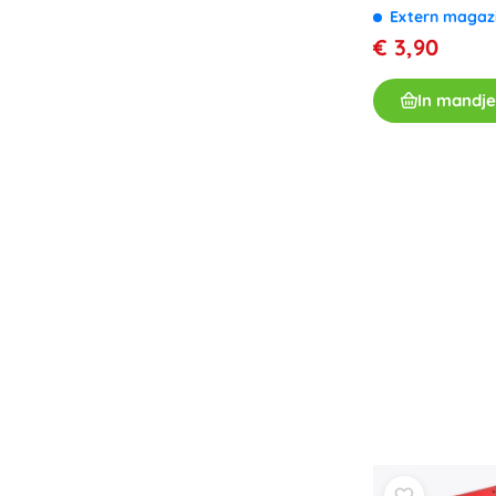
Zweinstein
Extern magaz
€ 3,90
In mandje