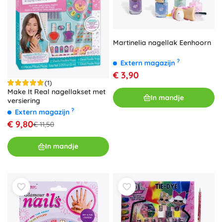
Martinelia nagellak Eenhoorn
?
Extern magazijn
€ 3,90
(1)
Make It Real nagellakset met
In mandje
versiering
?
Extern magazijn
€ 9,80
€ 11,50
In mandje