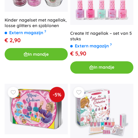
Kinder nagelset met nagellak,
losse glitters en sjablonen
?
Extern magazijn
Create It! nagellak – set van 5
stuks
€ 2,90
?
Extern magazijn
€ 5,90
In mandje
In mandje
-5%