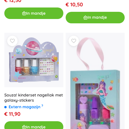
€ 12,50
€ 10,50
In mandje
In mandje
Souza! kinderset nagellak met
galaxy-stickers
?
Extern magazijn
€ 11,90
In mandje