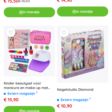
€ 14,90
€ 15,50
€ 16,50
In mandje
In mandje
Kinder beautyset voor
manicure en make-up met
Nagelstudio Diamond
handtasje, 20-delig
?
Extern magazijn
€ 15,90
?
Extern magazijn
€ 10,90
In mandje