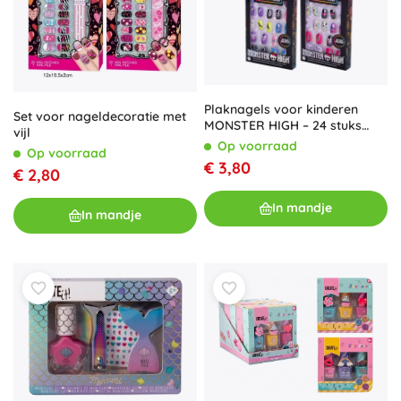
Plaknagels voor kinderen
Set voor nageldecoratie met
MONSTER HIGH – 24 stuks
vijl
zonder lijm
Op voorraad
Op voorraad
€ 3,80
€ 2,80
In mandje
In mandje