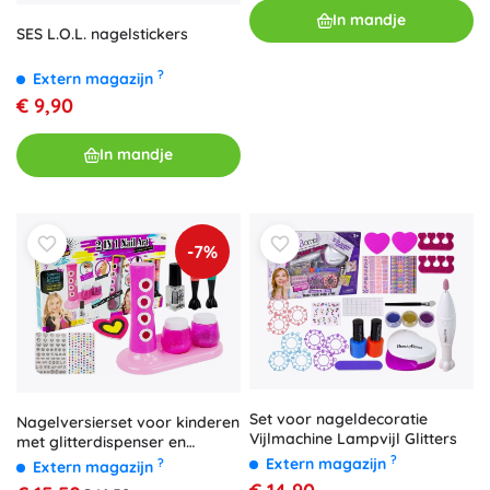
In mandje
SES L.O.L. nagelstickers
?
Extern magazijn
€ 9,90
In mandje
-7%
Set voor nageldecoratie
Nagelversierset voor kinderen
Vijlmachine Lampvijl Glitters
met glitterdispenser en
gekleurde stickers
?
Extern magazijn
?
Extern magazijn