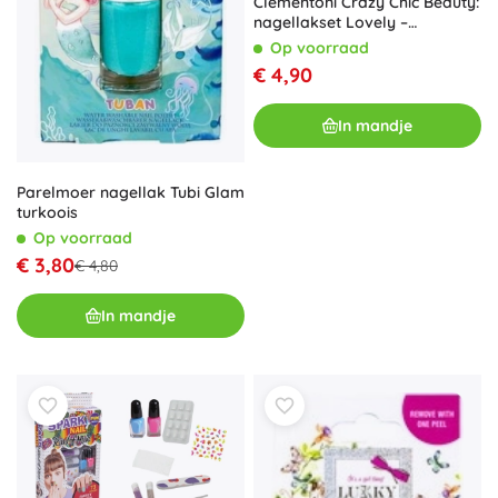
Clementoni Crazy Chic Beauty:
nagellakset Lovely –
Dubbelpak
Op voorraad
€ 4,90
In mandje
Parelmoer nagellak Tubi Glam
turkoois
Op voorraad
€ 3,80
€ 4,80
In mandje