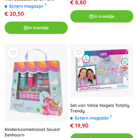
€ 8,80
?
Extern magazijn
€ 20,50
In mandje
In mandje
Set van Valse Nagels Totally
Trendy
?
Extern magazijn
€ 19,90
Kinderkosmeticaset Souza!
Eenhoorn