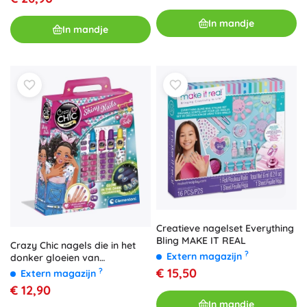
In mandje
In mandje
Creatieve nagelset Everything
Bling MAKE IT REAL
Crazy Chic nagels die in het
?
Extern magazijn
donker gloeien van
CLEMENTONI
€ 15,50
?
Extern magazijn
€ 12,90
In mandje