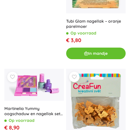
Tubi Glam nagellak – oranje
parelmoer
Op voorraad
€ 3,80
In mandje
Martinelia Yummy
oogschaduw en nagellak set
decoratieve cosmetica
Op voorraad
€ 8,90