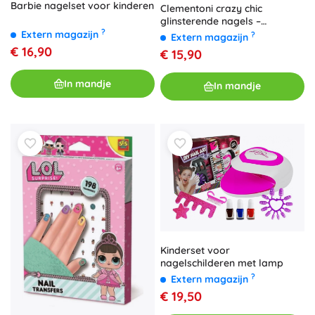
Barbie nagelset voor kinderen
Clementoni crazy chic
glinsterende nagels –
?
creatieve set voor
Extern magazijn
?
Extern magazijn
nageldecoratie voor kinderen
€ 16,90
€ 15,90
In mandje
In mandje
Kinderset voor
nagelschilderen met lamp
?
Extern magazijn
€ 19,50