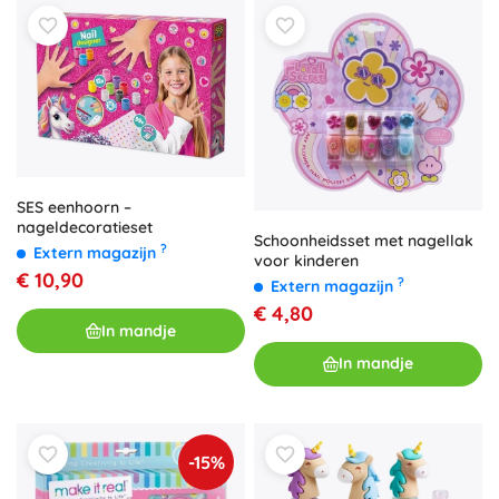
SES eenhoorn –
nageldecoratieset
Schoonheidsset met nagellak
?
Extern magazijn
voor kinderen
€ 10,90
?
Extern magazijn
€ 4,80
In mandje
In mandje
-15%