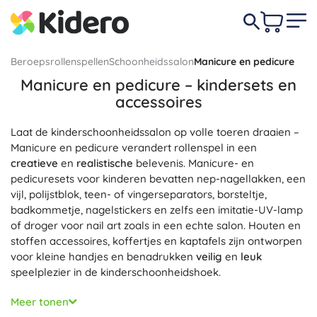
Beroepsrollenspellen
Schoonheidssalon
Manicure en pedicure
Manicure en pedicure – kindersets en
accessoires
Laat de kinderschoonheidssalon op volle toeren draaien –
Manicure en pedicure verandert rollenspel in een
creatieve
en
realistische
belevenis. Manicure- en
pedicuresets voor kinderen bevatten nep-nagellakken, een
vijl, polijstblok, teen- of vingerseparators, borsteltje,
badkommetje, nagelstickers en zelfs een imitatie-UV-lamp
of droger voor nail art zoals in een echte salon. Houten en
stoffen accessoires, koffertjes en kaptafels zijn ontworpen
voor kleine handjes en benadrukken
veilig
en
leuk
speelplezier in de kinderschoonheidshoek.
Kinder­manicure en kinder­pedicure stimuleren de fijne
Meer tonen
motoriek, oog-handcoördinatie en verbeeldingskracht, en