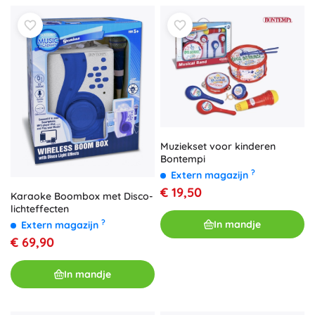
Muziekset voor kinderen
Bontempi
?
Extern magazijn
€ 19,50
Karaoke Boombox met Disco-
lichteffecten
?
In mandje
Extern magazijn
€ 69,90
In mandje