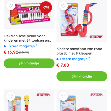
-7%
Elektronische piano voor
kinderen met 24 toetsen en
lichteffecten
?
Extern magazijn
Kindere saxofoon van rood
€ 13,90
€ 14,90
plastic met 8 kleppen
?
Extern magazijn
In mandje
€ 7,80
In mandje