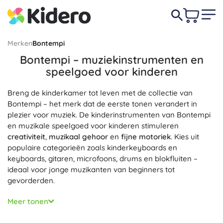
Merken
Bontempi
Bontempi – muziekinstrumenten en
speelgoed voor kinderen
Breng de kinderkamer tot leven met de collectie van
Bontempi – het merk dat de eerste tonen verandert in
plezier voor muziek. De kinderinstrumenten van Bontempi
en muzikale speelgoed voor kinderen stimuleren
creativiteit
,
muzikaal gehoor
en
fijne motoriek
. Kies uit
populaire categorieën zoals kinderkeyboards en
keyboards, gitaren, microfoons, drums en blokfluiten –
ideaal voor jonge muzikanten van beginners tot
gevorderden.
Keyboards en keyboards van Bontempi verrassen met een
Meer tonen
realistisch geluid
, lichteffecten, voorgeprogrammeerde
ritmes en begeleidingen; veel modellen bieden zelfs