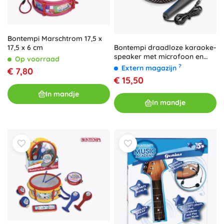
Bontempi Marschtrom 17,5 x
Bontempi draadloze karaoke-
17,5 x 6 cm
speaker met microfoon en
Op voorraad
RGB-verlichting
?
Extern magazijn
€ 7,80
€ 15,50
In mandje
In mandje