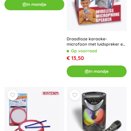
In mandje
Draadloze karaoke-
microfoon met luidspreker en
telefoonhouder
Op voorraad
€ 13,50
In mandje