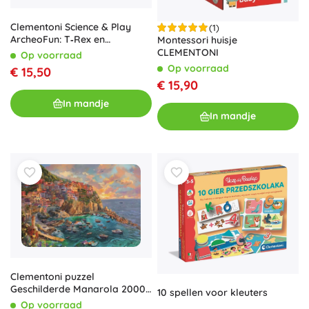
Clementoni Science & Play
(1)
ArcheoFun: T‑Rex en
Montessori huisje
Triceratops – opgravingsset
CLEMENTONI
Op voorraad
met lichtgevende skeletten
Op voorraad
€ 15,50
€ 15,90
In mandje
In mandje
Clementoni puzzel
Geschilderde Manarola 2000
10 spellen voor kleuters
stukjes
Op voorraad