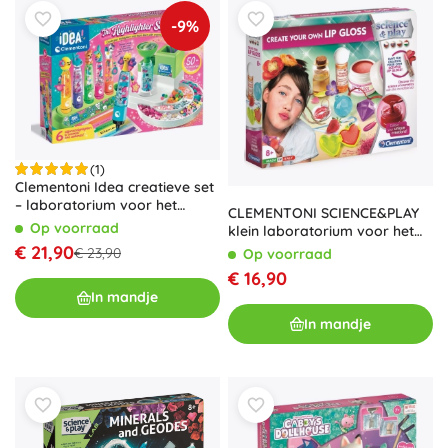
-9%
(1)
Clementoni Idea creatieve set
– laboratorium voor het
CLEMENTONI SCIENCE&PLAY
maken van markeerstiften
Op voorraad
klein laboratorium voor het
maken van lippenbalsems
€ 21,90
€ 23,90
Op voorraad
€ 16,90
In mandje
In mandje