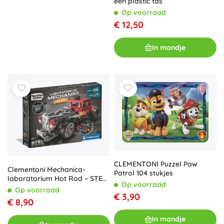
een plastic tas
Op voorraad
€ 12,50
In mandje
CLEMENTONI Puzzel Paw
Clementoni Mechanica-
Patrol 104 stukjes
laboratorium Hot Rod – STEM
Op voorraad
bouwset
Op voorraad
€ 3,90
€ 8,90
In mandje