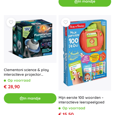
In mandje
Clementoni science & play
interactieve projector
planetarium
Op voorraad
€ 28,90
Mijn eerste 100 woorden –
In mandje
interactieve leerspeelgoed
Op voorraad
€ 15,50