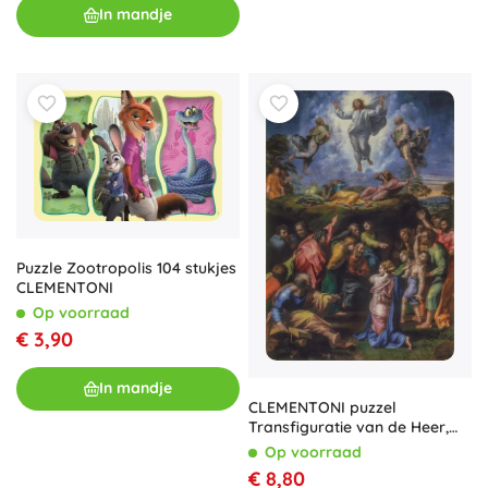
In mandje
Puzzle Zootropolis 104 stukjes
CLEMENTONI
Op voorraad
€ 3,90
In mandje
CLEMENTONI puzzel
Transfiguratie van de Heer,
1500 stukjes
Op voorraad
€ 8,80