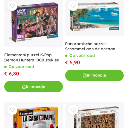
Panoramische puzzel
Schommel aan de oceaan
1000 stukjes CLEMENTONI
Clementoni puzzel K‑Pop
Op voorraad
Demon Hunters 1000 stukjes
€ 5,90
Op voorraad
€ 6,80
In mandje
In mandje