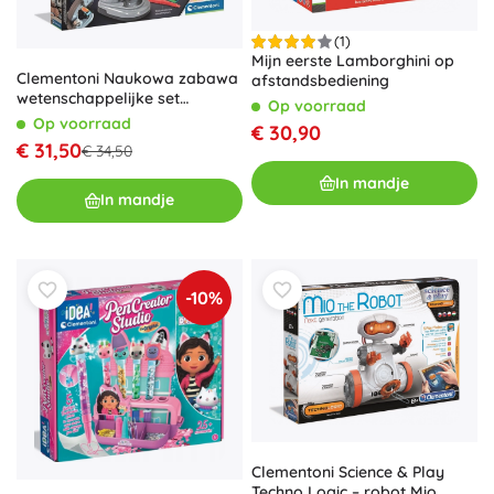
(1)
Mijn eerste Lamborghini op
Clementoni Naukowa zabawa
afstandsbediening
wetenschappelijke set
Op voorraad
microscoop Smart deluxe
Op voorraad
€ 30,90
€ 31,50
€ 34,50
In mandje
In mandje
-10%
Clementoni Science & Play
Techno Logic – robot Mio