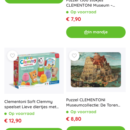
CLEMENTONI Museum –
Rafaël: De
Op voorraad
Gedaanteverandering
€ 7,90
In mandje
Puzzel CLEMENTONI
Clementoni Soft Clemmy
Museumcollectie: De Toren
speelset Lieve diertjes met
van Babel 1500 stukjes
Op voorraad
boekje
Op voorraad
€ 8,80
€ 12,90