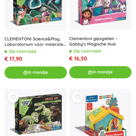
Clementoni gipsgieten –
CLEMENTONI Science&Play:
Gabby’s Magische Huis
Laboratorium voor mineralen
en geoden
Op voorraad
Op voorraad
€ 16,50
€ 17,90
In mandje
In mandje