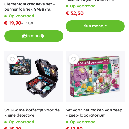
Clementoni creatieve set –
Op voorraad
pennenfabriek GABBY’S
€ 32,50
DOLLHOUSE
Op voorraad
€ 19,90
€ 21,90
In mandje
In mandje
Set voor het maken van zeep
Spy-Game koffertje voor de
– zeep-laboratorium
kleine detective
Op voorraad
Op voorraad
€ 19,50
€ 15,90