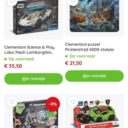
Clementoni puzzel
Clementoni Science & Play
Piratenstrijd 6000 stukjes
Labo Mech Lamborghini
Op voorraad
Huracán mechanische
Op voorraad
€ 21,50
bouwset
€ 35,50
In mandje
In mandje
-9%