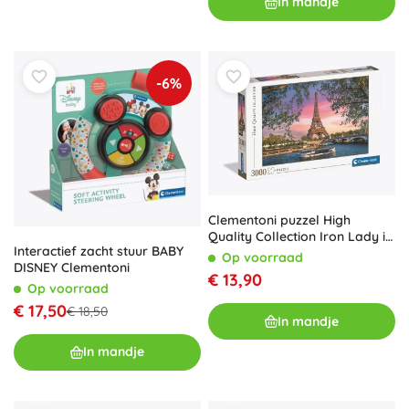
In mandje
-6%
Clementoni puzzel High
Quality Collection Iron Lady in
Interactief zacht stuur BABY
roze tinten, 3000 stukjes
Op voorraad
DISNEY Clementoni
€ 13,90
Op voorraad
€ 17,50
€ 18,50
In mandje
In mandje