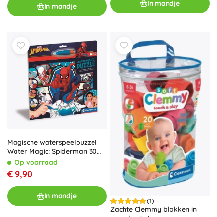
In mandje
In mandje
Magische waterspeelpuzzel
Water Magic: Spiderman 30
stukken
Op voorraad
€ 9,90
In mandje
(1)
Zachte Clemmy blokken in