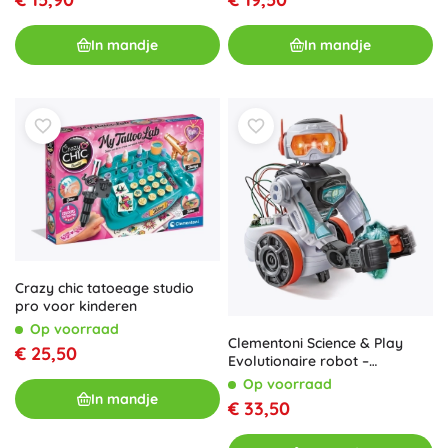
In mandje
In mandje
Crazy chic tatoeage studio
pro voor kinderen
Op voorraad
Clementoni Science & Play
€ 25,50
Evolutionaire robot –
programmeerbare STEM
Op voorraad
bouwset
In mandje
€ 33,50