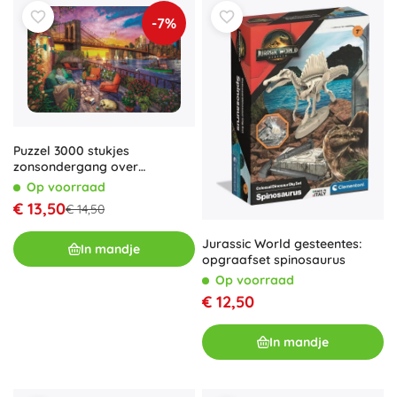
-7%
Puzzel 3000 stukjes
zonsondergang over
Manhattan
Op voorraad
€ 13,50
€ 14,50
Jurassic World gesteentes:
In mandje
opgraafset spinosaurus
Op voorraad
€ 12,50
In mandje