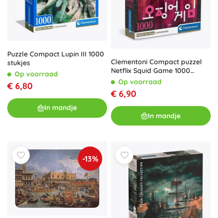
Puzzle Compact Lupin III 1000
Clementoni Compact puzzel
stukjes
Netflix Squid Game 1000
Op voorraad
stukjes
Op voorraad
€ 6,80
€ 6,90
In mandje
In mandje
-13%