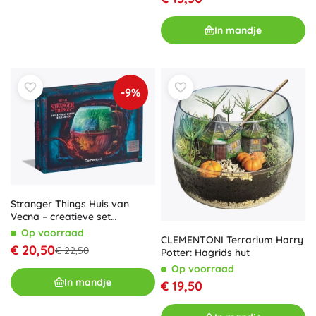
In mandje
-9%
Stranger Things Huis van
Vecna – creatieve set
CLEMENTONI
Op voorraad
CLEMENTONI Terrarium Harry
€ 20,50
€ 22,50
Potter: Hagrids hut
Op voorraad
In mandje
€ 19,50