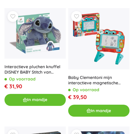
Interactieve pluchen knuffel
DISNEY BABY Stitch van
Clementoni
Baby Clementoni mijn
Op voorraad
interactieve magnetische
€ 31,90
tekentafel 2-in-1
Op voorraad
€ 39,50
In mandje
In mandje