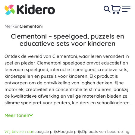
Merken
Clementoni
Clementoni – speelgoed, puzzels en
educatieve sets voor kinderen
Ontdek de wereld van Clementoni, waar leren verandert in
spel en plezier. Clementoni-speelgoed omvat educatief en
leerzaam speelgoed, interactief speelgoed, creatieve sets,
kinderspellen en puzzels voor kinderen. Elk product is
ontworpen om de ontwikkeling van logisch denken, fijne
motoriek, creativiteit en concentratie te stimuleren; dankzij
de
kwalitatieve afwerking
en
veilige materialen
bieden ze
slimme speelpret
voor peuters, kleuters en schoolkinderen.
Clementoni-puzzels verrassen met rijke kleuren en een
Meer tonen
precieze stans; stevige stukjes sluiten perfect aan,
waardoor het leggen
vloeiend en leuk
is, van kinderpuzzels
Wij bevelen aan
Laagste prijs
Hoogste prijs
Op basis van beoordeling
tot familiepuzzels. Baby Clementoni-speelgoed
prikkelt de