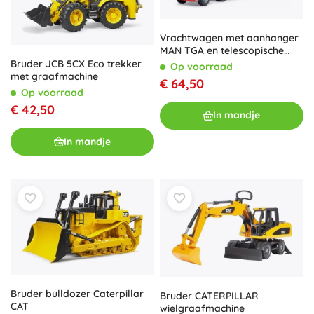
Vrachtwagen met aanhanger
MAN TGA en telescopische
lader Manitou 1:16
Bruder JCB 5CX Eco trekker
Op voorraad
met graafmachine
€ 64,50
Op voorraad
€ 42,50
In mandje
In mandje
Bruder bulldozer Caterpillar
Bruder CATERPILLAR
CAT
wielgraafmachine