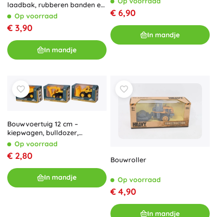
Op voorraad
laadbak, rubberen banden en
€ 6,90
vliegwiel 3+
Op voorraad
€ 3,90
In mandje
In mandje
Bouwvoertuig 12 cm –
kiepwagen, bulldozer,
graafmachine
Op voorraad
€ 2,80
Bouwroller
In mandje
Op voorraad
€ 4,90
In mandje