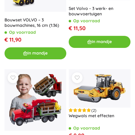
Set Volvo - 3 werk- en
bouwvoertuigen
Bouwset VOLVO – 3
Op voorraad
bouwmachines, 16 cm (1:36)
€ 11,50
Op voorraad
€ 11,90
In mandje
In mandje
(2)
Wegwals met effecten
Op voorraad