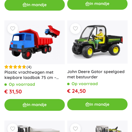
In mandje
In mandje
(4)
John Deere Gator speelgoed
Plastic vrachtwagen met
met bestuurder
kiepbare laadbak 75 cm –
Rood
Op voorraad
Op voorraad
€ 24,50
€ 31,50
In mandje
In mandje