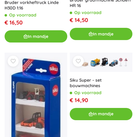
Bruder graafmachine Schaeff
Bruder vorkheftruck Linde
HR 16
H30D 1:16
Op voorraad
Op voorraad
€ 14,50
€ 16,50
In mandje
In mandje
Siku Super - set
bouwmachines
Op voorraad
€ 14,90
In mandje