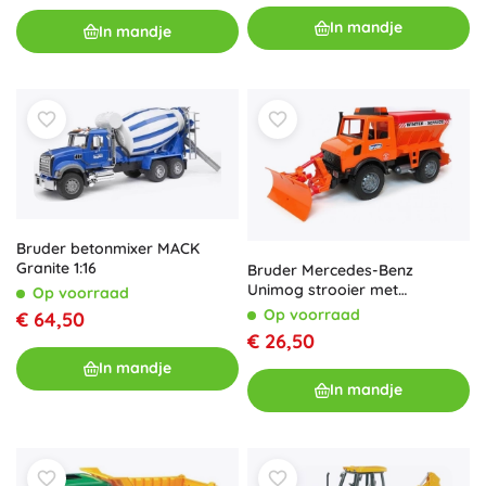
In mandje
In mandje
Bruder betonmixer MACK
Granite 1:16
Bruder Mercedes-Benz
Unimog strooier met
Op voorraad
sneeuwschuif
Op voorraad
€ 64,50
€ 26,50
In mandje
In mandje