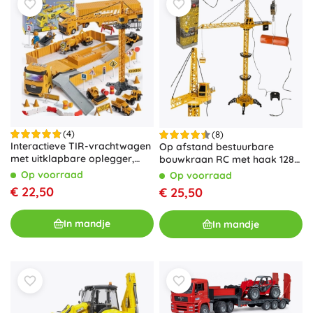
(4)
(8)
Interactieve TIR-vrachtwagen
Op afstand bestuurbare
met uitklapbare oplegger,
bouwkraan RC met haak 128
kraan en vorkheftruck –
cm
Op voorraad
Op voorraad
bouwset
€ 22,50
€ 25,50
In mandje
In mandje