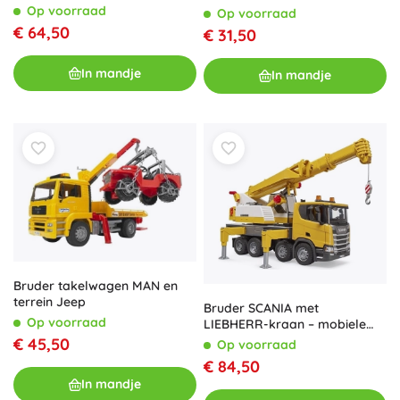
Op voorraad
Op voorraad
€ 64,50
€ 31,50
In mandje
In mandje
Bruder takelwagen MAN en
terrein Jeep
Bruder SCANIA met
Op voorraad
LIEBHERR-kraan – mobiele
kraan 1:16 met licht en geluid
€ 45,50
Op voorraad
€ 84,50
In mandje