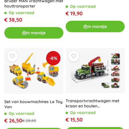
Bruder MAN vrachtwagen met
houttransporter
Op voorraad
Op voorraad
€ 19,90
€ 38,50
In mandje
In mandje
-8%
Transportvrachtwagen met
Set van bouwmachines Le Toy
kraan en houten
Van
boomstammen 1:14
Op voorraad
Op voorraad
€ 15,50
€ 26,50
€ 28,50