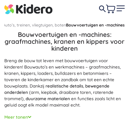
Auto’s, treinen, vliegtuigen, boten
Bouwvoertuigen en -machines
Bouwvoertuigen en -machines:
graafmachines, kranen en kippers voor
kinderen
Breng de bouw tot leven met bouwvoertuigen voor
kinderen! Bouwauto’s en werkmachines – graafmachines,
kranen, kippers, loaders, bulldozers en betonmixers –
toveren de kinderkamer en zandbak om tot een echte
bouwplaats. Dankzij
realistische details
,
bewegende
onderdelen
(arm, kiepbak, draaibare toren, roterende
trommel),
duurzame materialen
en functies zoals licht en
geluid oogt elk model maximaal echt.
In deze categorie vind je plastic autootjes voor in het zand,
Meer tonen
metalen modellen van bouwmachines, houten
bouwvoertuigen voor de allerkleinsten en RC-