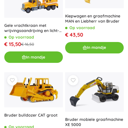
Kiepwagen en graafmachine
MAN en Liebherr van Bruder
Gele vrachtkraan met
Op voorraad
wrijvingsaandrijving en licht-
€ 43,50
en geluidseffecten
Op voorraad
€ 15,50
€ 16,50
In mandje
In mandje
Bruder bulldozer CAT groot
Bruder mobiele graafmachine
XE 5000
Op voorraad