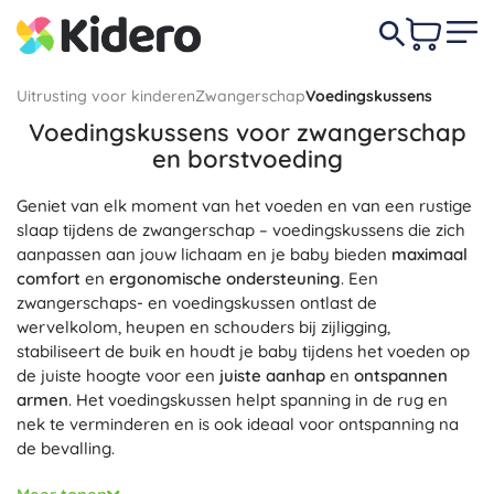
Uitrusting voor kinderen
Zwangerschap
Voedingskussens
Voedingskussens voor zwangerschap
en borstvoeding
Geniet van elk moment van het voeden en van een rustige
slaap tijdens de zwangerschap – voedingskussens die zich
aanpassen aan jouw lichaam en je baby bieden
maximaal
comfort
en
ergonomische ondersteuning
. Een
zwangerschaps- en voedingskussen ontlast de
wervelkolom, heupen en schouders bij zijligging,
stabiliseert de buik en houdt je baby tijdens het voeden op
de juiste hoogte voor een
juiste aanhap
en
ontspannen
armen
. Het voedingskussen helpt spanning in de rug en
nek te verminderen en is ook ideaal voor ontspanning na
de bevalling.
Kies de vorm en het materiaal die bij je passen:
C‑vorm
en