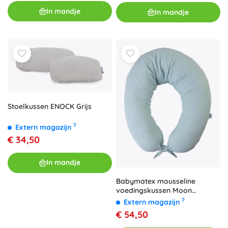
In mandje
In mandje
Stoelkussen ENOCK Grijs
?
Extern magazijn
€ 34,50
In mandje
Babymatex mousseline
voedingskussen Moon
oudroze 260 cm
?
Extern magazijn
€ 54,50