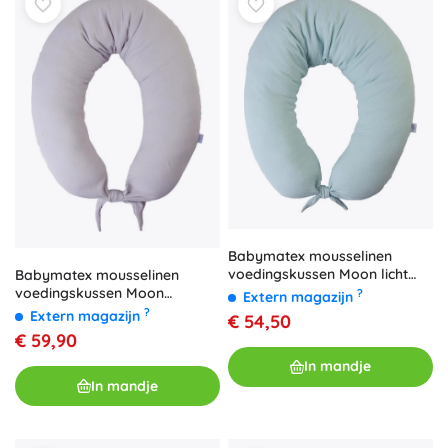
Babymatex mousselinen
voedingskussen Moon licht
Babymatex mousselinen
turquoise 260 cm
voedingskussen Moon
?
Extern magazijn
lichtgrijs 260 cm
?
Extern magazijn
€ 54,50
€ 59,90
In mandje
In mandje