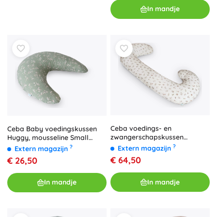
In mandje
Ceba voedings- en
Ceba Baby voedingskussen
zwangerschapskussen
Huggy, mousseline Small
Cebuška Duo mousseline
Twigs, 150 × 60 × 37 cm
?
?
Extern magazijn
Extern magazijn
Small Twigs 300 cm
€ 64,50
€ 26,50
In mandje
In mandje