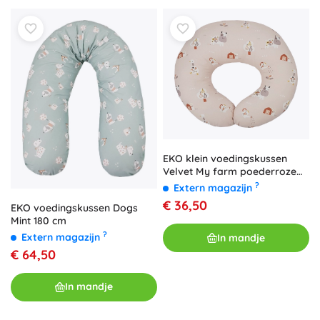
EKO klein voedingskussen
Velvet My farm poederroze
60 × 60 cm
?
Extern magazijn
€ 36,50
EKO voedingskussen Dogs
Mint 180 cm
?
Extern magazijn
In mandje
€ 64,50
In mandje