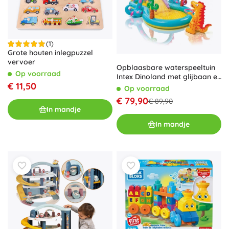
(1)
Grote houten inlegpuzzel
vervoer
Opblaasbare waterspeeltuin
Op voorraad
Intex Dinoland met glijbaan en
€ 11,50
fontein
Op voorraad
€ 79,90
€ 89,90
In mandje
In mandje