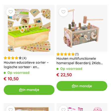
(1)
(4)
Houten multifunctionele
Houten educatieve sorter –
hamerspel Boerderij 2Kids
logische sorteer- en
Toys
Op voorraad
vormherkenningsspel
Op voorraad
€ 22,50
€ 10,50
In mandje
In mandje