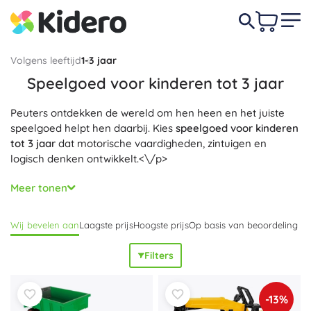
Volgens leeftijd
1-3 jaar
Speelgoed voor kinderen tot 3 jaar
Peuters ontdekken de wereld om hen heen en het juiste
speelgoed helpt hen daarbij. Kies
speelgoed voor kinderen
tot 3 jaar
dat motorische vaardigheden, zintuigen en
logisch denken ontwikkelt.<\/p>
Wij bieden kwalitatieve
bouwsets, interactief speelgoed,
Meer tonen
knuffels en andere producten
die de gezonde ontwikkeling
van jonge kinderen ondersteunen.<\/p>
Wij bevelen aan
Laagste prijs
Hoogste prijs
Op basis van beoordeling
Filters
-13%