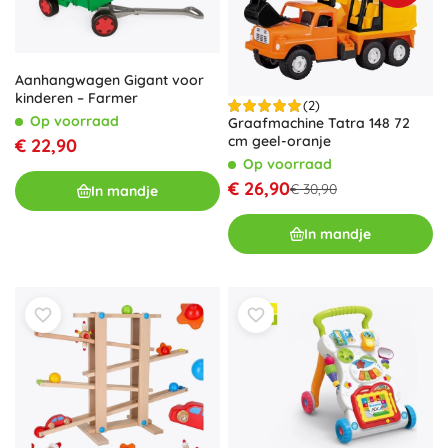
Aanhangwagen Gigant voor
kinderen – Farmer
(2)
Op voorraad
Graafmachine Tatra 148 72
cm geel-oranje
€ 22,90
Op voorraad
€ 26,90
€ 30,90
In mandje
In mandje