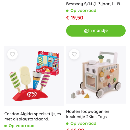
Bestway S/M (1–3 jaar, 11–19
kg)
Op voorraad
€ 19,50
In mandje
Houten loopwagen en
Casdon Algida speelset ijsjes
keukentje 2Kids Toys
met displaystandaard
Op voorraad
(Twister, Cornetto en
Op voorraad
Magnum)