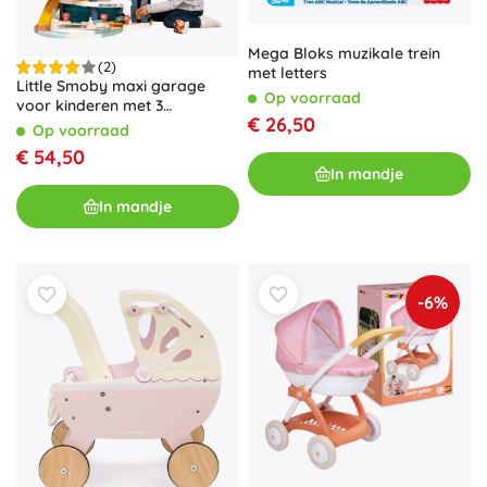
Mega Bloks muzikale trein
(2)
met letters
Little Smoby maxi garage
Op voorraad
voor kinderen met 3
€ 26,50
verdiepingen, lift en wasstraat
Op voorraad
€ 54,50
In mandje
In mandje
-6%