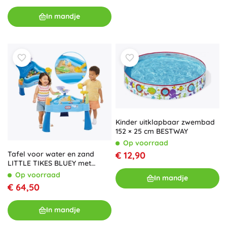
In mandje
Kinder uitklapbaar zwembad
152 × 25 cm BESTWAY
Op voorraad
€ 12,90
Tafel voor water en zand
LITTLE TIKES BLUEY met
figuurtjes en accessoires
Op voorraad
In mandje
€ 64,50
In mandje