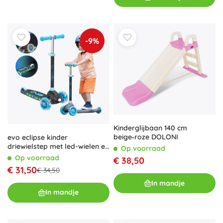
-9%
Kinderglijbaan 140 cm
beige‑roze DOLONI
evo eclipse kinder
driewielstep met led-wielen en
Op voorraad
deck, verstelbare hoogte,
Op voorraad
€ 38,50
blauw
€ 31,50
€ 34,50
In mandje
In mandje