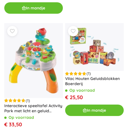
In mandje
(1)
Vilac Houten Geluidsblokken
Boerderij
Op voorraad
€ 25,50
(1)
Interactieve speeltafel Activity
In mandje
Park met licht en geluid
CLEMENTONI BABY
Op voorraad
€ 33,50