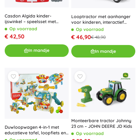
Casdon Algida kinder-
Looptractor met aanhanger
ijswinkel – speelsset met
voor kinderen, interactief
toonbank en accessoires (50+
stuur en geluiden NEW
Op voorraad
Op voorraad
onderdelen)
HOLLAND – Roze
€ 42,50
€ 46,90
€ 48,90
In mandje
In mandje
Monteerbare tractor Johnny
23 cm – JOHN DEERE JD Kids
Duwloopwagen 4-in-1 met
educatieve tafel, loopfiets en
Op voorraad
step – blauw
Op voorraad