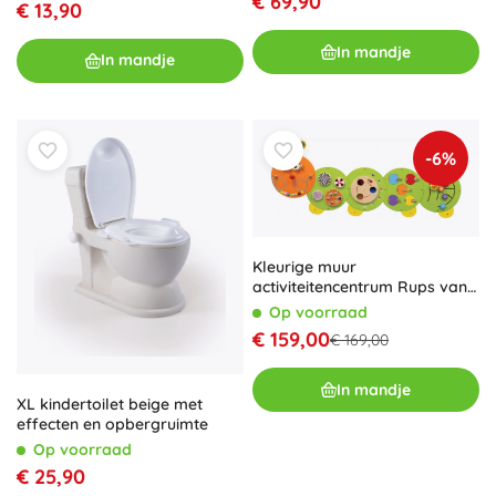
€ 69,90
€ 13,90
In mandje
In mandje
-6%
Kleurige muur
activiteitencentrum Rups van
VIGA
Op voorraad
€ 159,00
€ 169,00
In mandje
XL kindertoilet beige met
effecten en opbergruimte
Op voorraad
€ 25,90