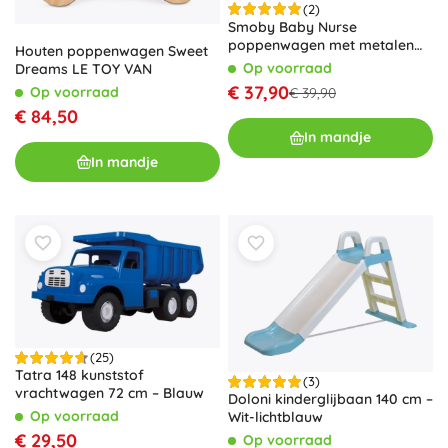
(2)
Smoby Baby Nurse
poppenwagen met metalen
Houten poppenwagen Sweet
frame
Op voorraad
Dreams LE TOY VAN
€ 37,90
Op voorraad
€ 39,90
€ 84,50
In mandje
In mandje
(25)
Tatra 148 kunststof
(3)
vrachtwagen 72 cm – Blauw
Doloni kinderglijbaan 140 cm –
Op voorraad
Wit-lichtblauw
€ 29,50
Op voorraad