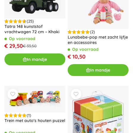
(25)
Tatra 148 kunststof
vrachtwagen 72 cm – Khaki
(2)
Lunabebe-pop met zacht lijfje
Op voorraad
en accessoires
€ 29,50
€ 33,50
Op voorraad
€ 10,50
In mandje
In mandje
(1)
Trein met auto's houten puzzel
Op voorraad