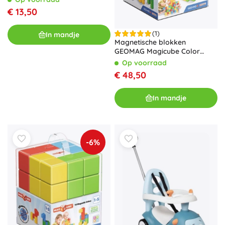
€ 13,50
(1)
In mandje
Magnetische blokken
GEOMAG Magicube Color
Recycled Crystal – 24
Op voorraad
onderdelen
€ 48,50
In mandje
-6%