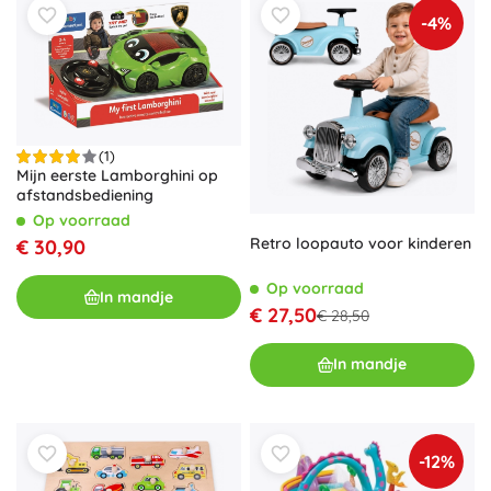
-4%
(1)
Mijn eerste Lamborghini op
afstandsbediening
Op voorraad
Retro loopauto voor kinderen
€ 30,90
Op voorraad
In mandje
€ 27,50
€ 28,50
In mandje
-12%