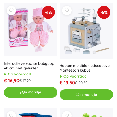
-6%
-5%
Interactieve zachte babypop
Houten multiblok educatieve
40 cm met geluiden
Montessori kubus
Op voorraad
Op voorraad
€ 16,90
€ 17,90
€ 19,50
€ 20,50
In mandje
In mandje