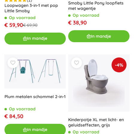
Smoby Little Pony loopfiets
Loopwagen 3-in-1 met pop
met wagentje
Little Smoby
Op voorraad
Op voorraad
€ 38,90
€ 59,90
€ 69,90
In mandje
In mandje
-4%
Plum metalen schommel 2-in-1
Op voorraad
€ 84,50
Kinderpotje XL met licht- en
geluidseffecten, grijs
In mandje
Op voorraad