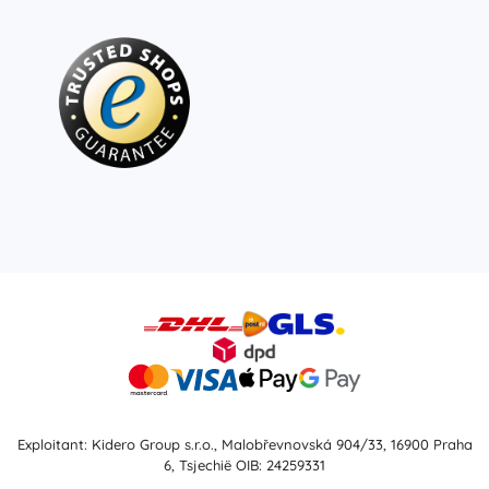
Exploitant: Kidero Group s.r.o., Malobřevnovská 904/33, 16900 Praha
6, Tsjechië OIB: 24259331