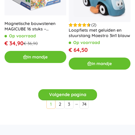
Magnetische bouwstenen
(2)
MAGICUBE 16 stuks –
Loopfiets met geluiden en
gerecycled plastic
stuurstang Maestro 3in1 blauw
Op voorraad
Op voorraad
€ 34,90
€ 36,90
€ 64,50
In mandje
In mandje
Volgende pagina
…
1
2
3
74