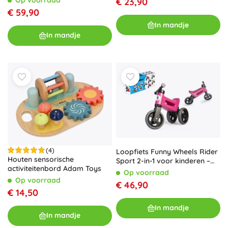
€ 23,90
€ 59,90
In mandje
In mandje
(4)
Loopfiets Funny Wheels Rider
Houten sensorische
Sport 2-in-1 voor kinderen –
activiteitenbord Adam Toys
Roze
Op voorraad
Op voorraad
€ 46,90
€ 14,50
In mandje
In mandje