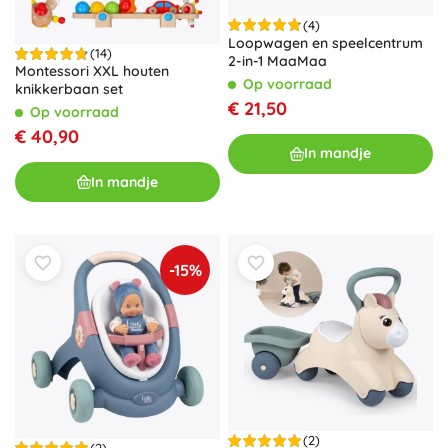
(4)
Loopwagen en speelcentrum
(14)
2-in-1 MaaMaa
Montessori XXL houten
Op voorraad
knikkerbaan set
€ 21,50
Op voorraad
€ 40,90
In mandje
In mandje
-15%
(2)
(2)