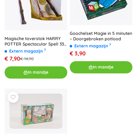
Goochelset Magie in 5 minuten
Magische toverstok HARRY
– Doorgebroken potlood
POTTER Spectacular Spell 33
?
Extern magazijn
cm met geluid
?
Extern magazijn
€ 3,90
€ 7,90
€ 14,90
In mandje
In mandje