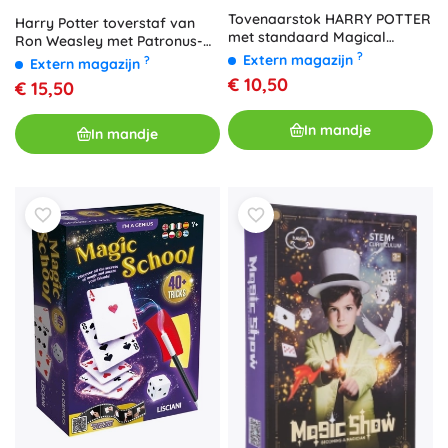
Tovenaarstok HARRY POTTER
Harry Potter toverstaf van
met standaard Magical
Ron Weasley met Patronus-
Creatures – verzamelreplica
?
projectie
Extern magazijn
?
Extern magazijn
€ 10,50
€ 15,50
In mandje
In mandje