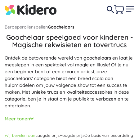
Beroepsrollenspellen
Goochelaars
Goochelaar speelgoed voor kinderen -
Magische rekwisieten en tovertrucs
Ontdek de betoverende wereld van
goochelaars
en laat je
meeslepen in een spektakel vol magie en illusie! Of je nu
een beginner bent of een ervaren artiest, onze
goochelaars' categorie biedt een breed scala aan
hulpmiddelen om jouw volgende show tot een succes te
maken. Met
unieke trucs
en
kwaliteitsaccessoires
in deze
categorie, ben je in staat om je publiek te
verbazen
en te
entertainen.
Onze selectie in de goochelaars categorie omvat een
Meer tonen
verscheidenheid aan magische benodigdheden die je
helpen om de perfecte voorstelling te geven. Van
Wij bevelen aan
Laagste prijs
Hoogste prijs
Op basis van beoordeling
professionele kaarten
en
verbazingwekkende props
tot