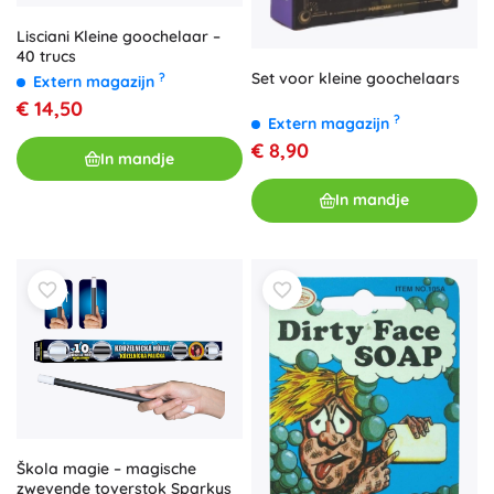
Lisciani Kleine goochelaar –
40 trucs
Set voor kleine goochelaars
?
Extern magazijn
€ 14,50
?
Extern magazijn
€ 8,90
In mandje
In mandje
Škola magie – magische
zwevende toverstok Sparkys