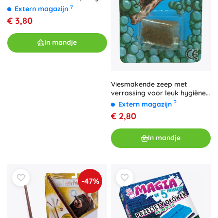
?
Extern magazijn
€ 3,80
In mandje
Viesmakende zeep met
verrassing voor leuk hygiëne-
leren
?
Extern magazijn
€ 2,80
In mandje
-47%