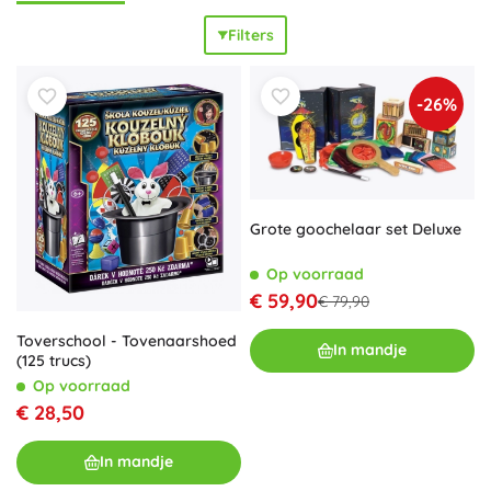
gespecialiseerde kostuums, alles wat je nodig hebt om je
Filters
magie tot leven te brengen, vind je hier. Kwaliteit en
creativiteit staan bij al onze producten centraal, zodat jij je
fantasie de vrije loop kunt laten. Elke aspirant-goochelaar
-26%
kan bij ons terecht voor
inspiratie
en de juiste
benodigdheden om zijn of haar acts te verfijnen. Met de
juiste set-up uit onze categorie kun je eenvoudige trucs
omzetten in
onvergetelijke shows
. Dus duik in de magische
wereld van goochelaars en versterk je magie met
Grote goochelaar set Deluxe
producten vol
innovatie
en
kwaliteit
!
Op voorraad
€ 59,90
€ 79,90
Toverschool - Tovenaarshoed
In mandje
(125 trucs)
Op voorraad
€ 28,50
In mandje