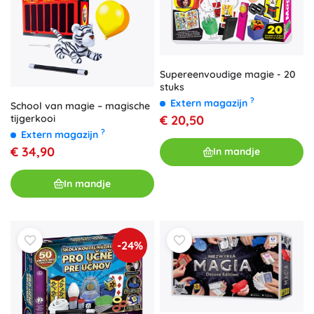
Supereenvoudige magie - 20
stuks
?
Extern magazijn
School van magie – magische
€ 20,50
tijgerkooi
?
Extern magazijn
€ 34,90
In mandje
In mandje
-24%