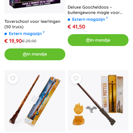
Deluxe Goocheldoos –
buitengewone magie voor
kinderen
?
Extern magazijn
Toverschool voor leerlingen
€ 41,50
(50 trucs)
?
Extern magazijn
In mandje
€ 19,90
€ 25,90
In mandje