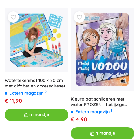
Watertekenmat 100 × 80 cm
met alfabet en accessoireset
?
Extern magazijn
Kleurplaat schilderen met
€ 11,90
water FROZEN – het ijzige
koninkrijk
?
Extern magazijn
In mandje
€ 4,90
In mandje