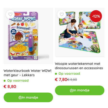
-12%
Woopie watertekenmat met
dinosaurussen en accessoires
Waterkleurboek Water WOW!
Op voorraad
met geur – Lekkers
€ 7,80
€ 8,80
Op voorraad
€ 8,80
In mandje
In mandje