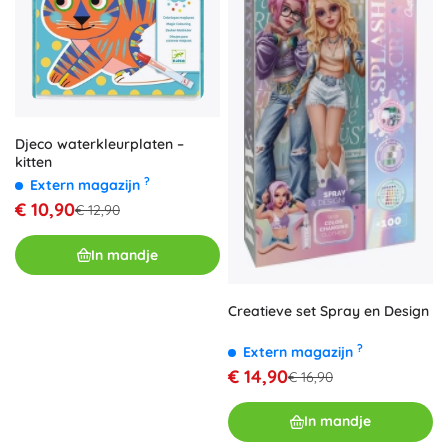
Djeco waterkleurplaten –
kitten
?
Extern magazijn
€ 10,90
€ 12,90
In mandje
Creatieve set Spray en Design
?
Extern magazijn
€ 14,90
€ 16,90
In mandje