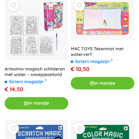
MAC TOYS Tekenmat met
waterverf
?
Extern magazijn
€ 10,50
Artissimo magisch schilderen
met water – snoepjeseiland
?
Extern magazijn
In mandje
€ 14,50
In mandje