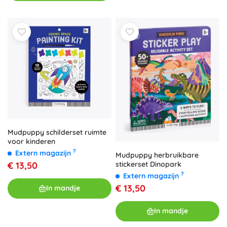
Mudpuppy schilderset ruimte
voor kinderen
?
Extern magazijn
Mudpuppy herbruikbare
stickerset Dinopark
€ 13,50
?
Extern magazijn
€ 13,50
In mandje
In mandje