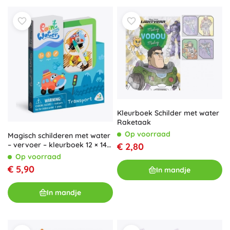
Kleurboek Schilder met water
Raketaak
Op voorraad
Magisch schilderen met water
– vervoer – kleurboek 12 × 14
€ 2,80
cm met penseel, 8 bladen
Op voorraad
€ 5,90
In mandje
In mandje