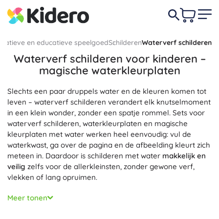
reatieve en educatieve speelgoed
Schilderen
Waterverf schilderen
Waterverf schilderen voor kinderen –
magische waterkleurplaten
Slechts een paar druppels water en de kleuren komen tot
leven – waterverf schilderen verandert elk knutselmoment
in een klein wonder, zonder een spatje rommel. Sets voor
waterverf schilderen, waterkleurplaten en magische
kleurplaten met water werken heel eenvoudig: vul de
waterkwast, ga over de pagina en de afbeelding kleurt zich
meteen in. Daardoor is schilderen met water
makkelijk en
veilig
zelfs voor de allerkleinsten, zonder gewone verf,
vlekken of lang opruimen.
Watertekenen is ideaal voor peuterspeelzaal en jonge
Meer tonen
schoolkinderen: het traint de pengreep, oog-
handcoördinatie en
ontwikkelt de fijne motoriek
, en het