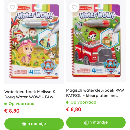
Magisch waterkleurboek PAW
Waterkleurboek Melissa &
PATROL – kleurplaten met
Doug Water WOW! – PAW
waterpen, 19 × 28 cm, 4 bladen
Patrol Skye
Op voorraad
Op voorraad
€ 8,80
€ 8,80
In mandje
In mandje