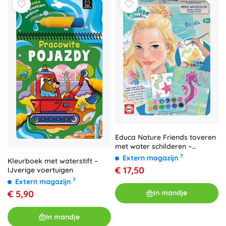
Educa Nature Friends toveren
met water schilderen –
creatieve set
?
Extern magazijn
Kleurboek met waterstift –
€ 17,50
IJverige voertuigen
?
Extern magazijn
€ 5,90
In mandje
In mandje