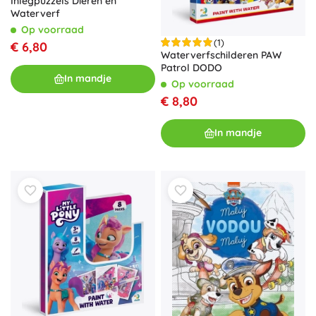
Inlegpuzzels Dieren en
Waterverf
Op voorraad
(1)
€ 6,80
Waterverfschilderen PAW
Patrol DODO
In mandje
Op voorraad
€ 8,80
In mandje