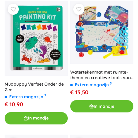
Watertekenmat met ruimte-
thema en creatieve tools voor
kinderen
Mudpuppy Verfset Onder de
?
Extern magazijn
Zee
€ 13,50
?
Extern magazijn
€ 10,90
In mandje
In mandje