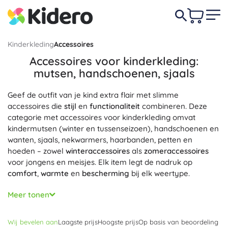
Kinderkleding
Accessoires
Accessoires voor kinderkleding:
mutsen, handschoenen, sjaals
Geef de outfit van je kind extra flair met slimme
accessoires die
stijl
en
functionaliteit
combineren. Deze
categorie met accessoires voor kinderkleding omvat
kindermutsen (winter en tussenseizoen), handschoenen en
wanten, sjaals, nekwarmers, haarbanden, petten en
hoeden – zowel
winteraccessoires
als
zomeraccessoires
voor jongens en meisjes. Elk item legt de nadruk op
comfort
,
warmte
en
bescherming
bij elk weertype.
Materialen zoals katoen, merinowol en bamboe zorgen
Meer tonen
voor
ademend vermogen
,
zachtheid
en
hypoallergene
comfort
. Fleece en merino houden uitstekend
warm
,
Wij bevelen aan
Laagste prijs
Hoogste prijs
Op basis van beoordeling
softshell en functionele stoffen zijn
winddicht
en