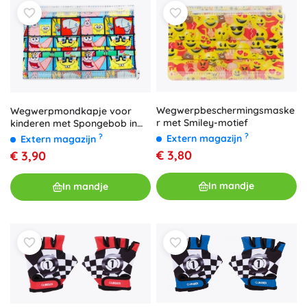
Wegwerpbeschermingsmaske
Wegwerpmondkapje voor
r met Smiley-motief
kinderen met Spongebob in
broek-motief
?
?
Extern magazijn
Extern magazijn
€ 3,80
€ 3,90
In mandje
In mandje