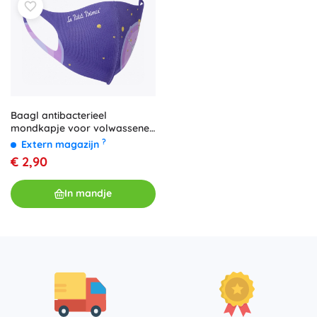
Baagl antibacterieel
mondkapje voor volwassenen
– De Kleine Prins
?
Extern magazijn
€ 2,90
In mandje