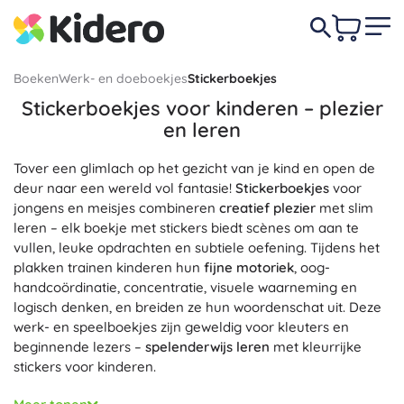
Boeken
Werk- en doeboekjes
Stickerboekjes
Stickerboekjes voor kinderen – plezier
en leren
Tover een glimlach op het gezicht van je kind en open de
deur naar een wereld vol fantasie!
Stickerboekjes
voor
jongens en meisjes combineren
creatief plezier
met slim
leren – elk boekje met stickers biedt scènes om aan te
vullen, leuke opdrachten en subtiele oefening. Tijdens het
plakken trainen kinderen hun
fijne motoriek
, oog-
handcoördinatie, concentratie, visuele waarneming en
logisch denken, en breiden ze hun woordenschat uit. Deze
werk- en speelboekjes zijn geweldig voor kleuters en
beginnende lezers –
spelenderwijs leren
met kleurrijke
stickers voor kinderen.
Kies uit populaire thema’s: dieren en boerderij,