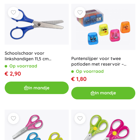
Schoolschaar voor
Puntenslijper voor twee
linkshandigen 11,5 cm
potloden met reservoir –
CONCORDE
Op voorraad
smiley, transparant
Op voorraad
€ 2,90
€ 1,80
In mandje
In mandje