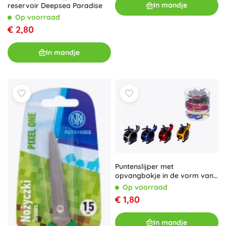
In mandje
reservoir Deepsea Paradise
Op voorraad
€ 2,80
In mandje
Puntenslijper met
opvangbakje in de vorm van
een helikopter
Op voorraad
€ 1,80
In mandje