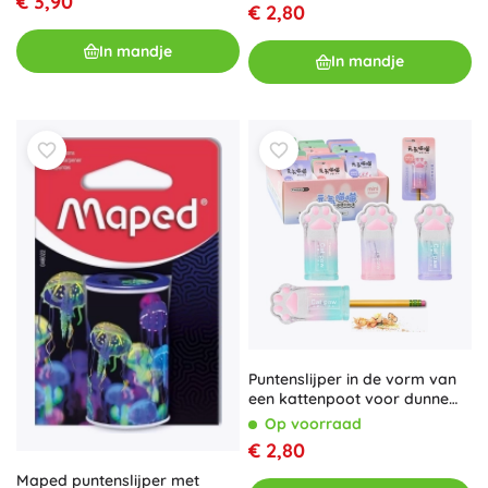
€ 3,90
€ 2,80
In mandje
In mandje
Puntenslijper in de vorm van
een kattenpoot voor dunne
kleurpotloden
Op voorraad
€ 2,80
Maped puntenslijper met