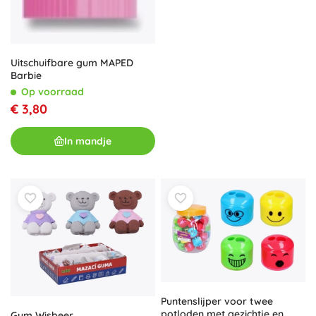
Uitschuifbare gum MAPED
Barbie
Op voorraad
€ 3,80
In mandje
Puntenslijper voor twee
potloden met gezichtje en
Gum Wisbeer