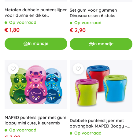
Metalen dubbele puntenslijper
Set gum voor gummen
voor dunne en dikke
Dinosaurussen 6 stuks
kleurpotloden
Op voorraad
Op voorraad
€ 1,80
€ 2,90
In mandje
In mandje
MAPED puntenslijper met gum
Dubbele puntenslijper met
loopy mini cute, kleurenmix
opvangbak MAPED Boogy –
Op voorraad
mix kleuren
Op voorraad