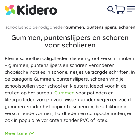
terschool
Schoolbenodigdheden
Gummen, puntenslijpers, scharen
Gummen, puntenslijpers en scharen
voor scholieren
Kleine schoolbenodigdheden die een groot verschil maken
– gummen, puntenslijpers en scharen veranderen
chaotische notities in
schone, netjes verzorgde schriften
. In
de categorie
Gummen, puntenslijpers, scharen
vind je
schoolspullen voor school en kleuters, ideaal voor in de
etui en op het bureau.
Gummen
voor potloden en
kleurpotloden zorgen voor
wissen zonder vegen
en
zacht
gummen zonder het papier te scheuren
; beschikbaar in
verschillende vormen, hardheden en compacte maten, en
ook in populaire varianten zonder PVC of latex.
Voor perfect geslepen potloden zijn er
puntenslijpers
met
Meer tonen
scherpe messen
en een vloeiende slijpbeweging – van