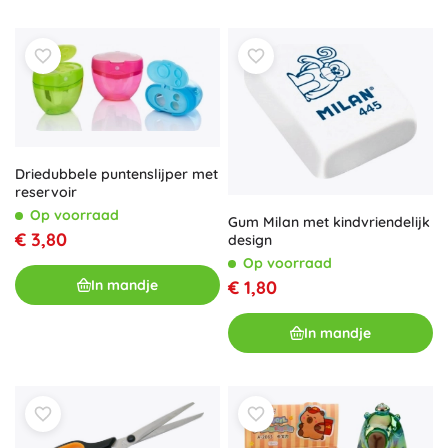
Driedubbele puntenslijper met
reservoir
Op voorraad
Gum Milan met kindvriendelijk
€ 3,80
design
Op voorraad
In mandje
€ 1,80
In mandje