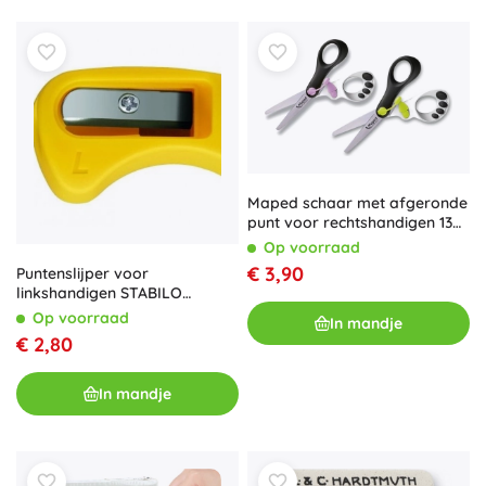
Maped schaar met afgeronde
punt voor rechtshandigen 13
cm
Op voorraad
€ 3,90
Puntenslijper voor
linkshandigen STABILO
EASYstart, geel
Op voorraad
In mandje
€ 2,80
In mandje