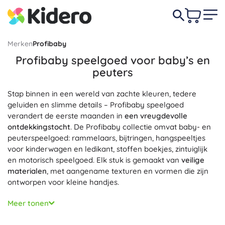
Merken
Profibaby
Profibaby speelgoed voor baby’s en
peuters
Stap binnen in een wereld van zachte kleuren, tedere
geluiden en slimme details – Profibaby speelgoed
verandert de eerste maanden in
een vreugdevolle
ontdekkingstocht
. De Profibaby collectie omvat baby- en
peuterspeelgoed: rammelaars, bijtringen, hangspeeltjes
voor kinderwagen en ledikant, stoffen boekjes, zintuiglijk
en motorisch speelgoed. Elk stuk is gemaakt van
veilige
materialen
, met aangename texturen en vormen die zijn
ontworpen voor kleine handjes.
Profibaby speelgoed ondersteunt gericht de
ontwikkeling
Meer tonen
van de zintuigen
en de
fijne motoriek
. Contrasterende
kleuren en patronen stimuleren het zicht, verschillende