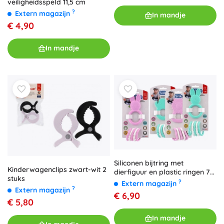
veiligheidsspeld 11,5 cm
?
Extern magazijn
In mandje
€ 4,90
In mandje
Siliconen bijtring met
Kinderwagenclips zwart-wit 2
dierfiguur en plastic ringen 7–
stuks
8 cm, mix kleuren, 3m+
?
Extern magazijn
?
Extern magazijn
€ 6,90
€ 5,80
In mandje