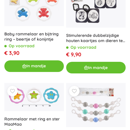
Baby rammelaar en bijtring
Stimulerende dubbelzijdige
ring – beertje of konijntje
houten kaartjes om dieren te
Op voorraad
leren herkennen, zwart-wit, in
Op voorraad
een doosje
€ 3,90
€ 9,90
In mandje
In mandje
Rammelaar met ring en ster
MaaMaa