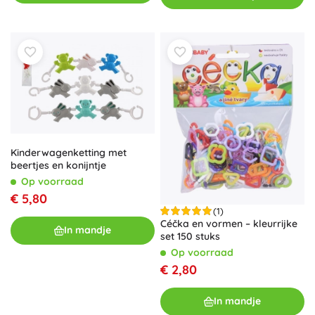
Kinderwagenketting met
beertjes en konijntje
Op voorraad
€ 5,80
(1)
Céčka en vormen – kleurrijke
In mandje
set 150 stuks
Op voorraad
€ 2,80
In mandje