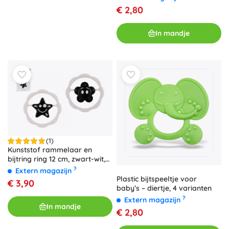
€ 2,80
In mandje
(1)
Kunststof rammelaar en
bijtring ring 12 cm, zwart-wit,
vanaf 0 maanden
?
Extern magazijn
Plastic bijtspeeltje voor
€ 3,90
baby’s – diertje, 4 varianten
?
Extern magazijn
In mandje
€ 2,80