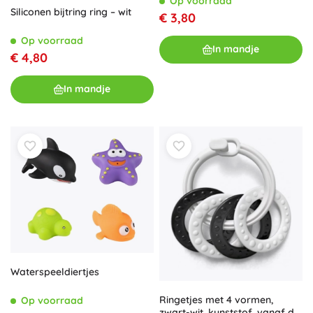
Op voorraad
Siliconen bijtring ring – wit
€ 3,80
Op voorraad
In mandje
€ 4,80
In mandje
Waterspeeldiertjes
Ringetjes met 4 vormen,
Op voorraad
zwart-wit, kunststof, vanaf de