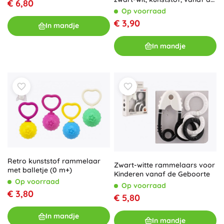
€ 6,80
geboorte
Op voorraad
€ 3,90
In mandje
In mandje
Retro kunststof rammelaar
Zwart-witte rammelaars voor
met balletje (0 m+)
Kinderen vanaf de Geboorte
Op voorraad
Op voorraad
€ 3,80
€ 5,80
In mandje
In mandje