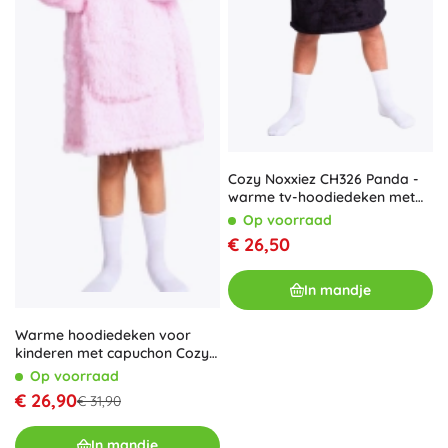
Cozy Noxxiez CH326 Panda -
warme tv-hoodiedeken met
capuchon voor kinderen 7 - 12
Op voorraad
jaar
€ 26,50
In mandje
Warme hoodiedeken voor
kinderen met capuchon Cozy
Noxxiez – Eenhoorn (7–12 jaar)
Op voorraad
€ 26,90
€ 31,90
In mandje