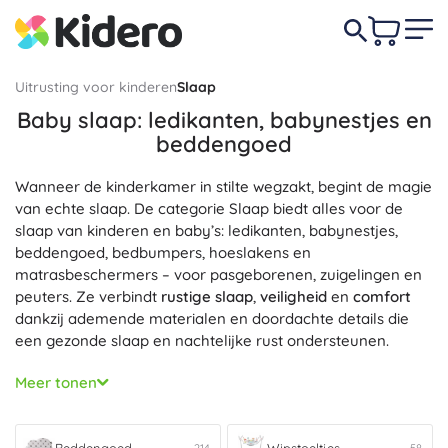
Uitrusting voor kinderen
Slaap
Baby slaap: ledikanten, babynestjes en
beddengoed
Wanneer de kinderkamer in stilte wegzakt, begint de magie
van echte slaap. De categorie Slaap biedt alles voor de
slaap van kinderen en baby’s: ledikanten, babynestjes,
beddengoed, bedbumpers, hoeslakens en
matrasbeschermers – voor pasgeborenen, zuigelingen en
peuters. Ze verbindt
rustige slaap
,
veiligheid
en
comfort
dankzij ademende materialen en doordachte details die
een gezonde slaap en nachtelijke rust ondersteunen.
Voor zekerheid en de juiste lichaamsondersteuning kies je
Meer tonen
uit het aanbod
Ledikanten
met een stevige constructie en
verstelbare lattenbodem. Thermisch comfort wordt
gegarandeerd door
Beddengoed
van ademende stoffen –