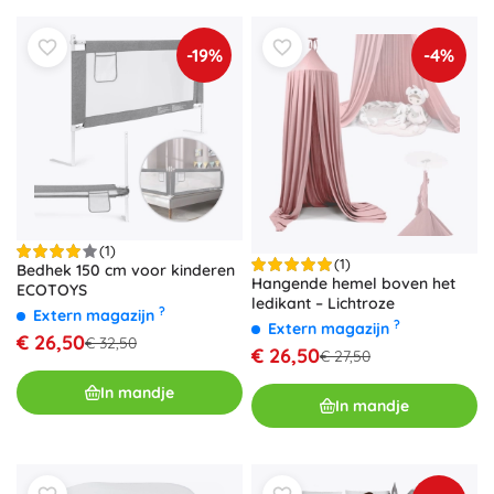
-19%
-4%
(1)
(1)
Bedhek 150 cm voor kinderen
Hangende hemel boven het
ECOTOYS
ledikant – Lichtroze
?
Extern magazijn
?
Extern magazijn
€ 26,50
€ 32,50
€ 26,50
€ 27,50
In mandje
In mandje