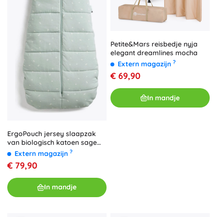
Petite&Mars reisbedje nyja
elegant dreamlines mocha
?
Extern magazijn
€ 69,90
In mandje
ErgoPouch jersey slaapzak
van biologisch katoen sage
2,5 TOG (3–12 m)
?
Extern magazijn
€ 79,90
In mandje