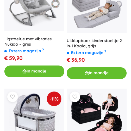
Ligstoeltje met vibraties
Uitklapbaar kinderstoeltje 2-
Nukido – grijs
in-1 Koala, grijs
?
Extern magazijn
?
Extern magazijn
€ 59,90
€ 36,90
In mandje
In mandje
-11%