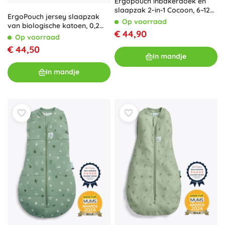
Ergopouch inbakerdoek en
slaapzak 2-in-1 Cocoon, 6–12
ErgoPouch jersey slaapzak
maanden, 8–10 kg, 0,2 TOG
Op voorraad
van biologische katoen, 0,2
€ 44,90
TOG (8–24 maanden)
Op voorraad
€ 44,50
In mandje
In mandje