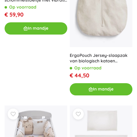
RICOKIDS – grijs
Op voorraad
€ 59,90
In mandje
ErgoPouch Jersey-slaapzak
van biologisch katoen
Oatmeal Marle 0,2 TOG (8–24
Op voorraad
maanden)
€ 44,50
In mandje