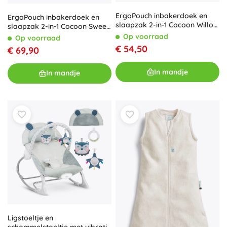
ErgoPouch inbakerdoek en
ErgoPouch inbakerdoek en
slaapzak 2-in-1 Cocoon Willow
slaapzak 2-in-1 Cocoon Sweet
1 tog (0–3 maanden)
Orchard 2,5 TOG (0–3
Op voorraad
Op voorraad
maanden, 3–6 kg)
€ 54,50
€ 69,90
In mandje
In mandje
Ligstoeltje en
schommelstoeltje met vibratie