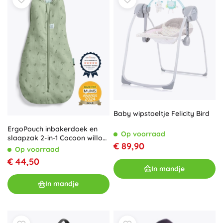
Baby wipstoeltje Felicity Bird
ErgoPouch inbakerdoek en
Op voorraad
slaapzak 2-in-1 Cocoon willow
€ 89,90
0,2 TOG (0–3 maanden, 3–6
Op voorraad
kg)
€ 44,50
In mandje
In mandje