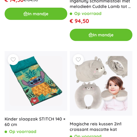
€ 84,50
Ingenuity schommelstoel met
melodieën Cuddle Lamb tot 9
kg
Op voorraad
In mandje
€ 94,50
In mandje
Kinder slaapzak STITCH 140 ×
Magische reis kussen 2in1
60 cm
croissant mascotte kat
Op voorraad
Op voorraad