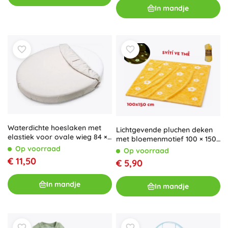
In mandje
Waterdichte hoeslaken met
Lichtgevende pluchen deken
elastiek voor ovale wieg 84 ×
met bloemenmotief 100 × 150
50 wit Petite&Mars
cm geel
Op voorraad
Op voorraad
€ 11,50
€ 5,90
In mandje
In mandje