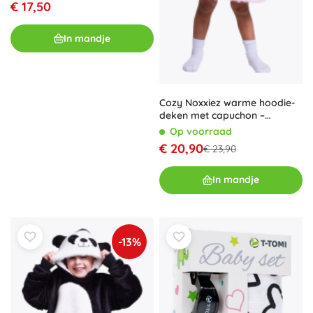
€ 17,50
In mandje
Cozy Noxxiez warme hoodie-
deken met capuchon –
eenhoorn – voor kinderen 3–6
Op voorraad
jaar
€ 20,90
€ 23,90
In mandje
-13%