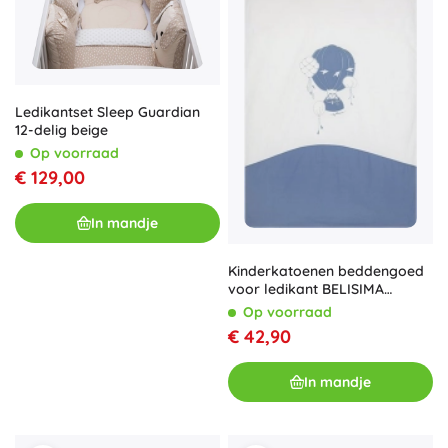
Ledikantset Sleep Guardian
12-delig beige
Op voorraad
€ 129,00
In mandje
Kinderkatoenen beddengoed
voor ledikant BELISIMA
Ballons 90 × 120 cm, blauw, 3-
Op voorraad
delig
€ 42,90
In mandje