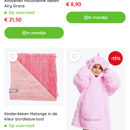
Katoenen mousseline deken
€ 8,90
Airy Grace
Op voorraad
In mandje
€ 21,50
In mandje
-13%
Kinderdeken Melange in de
kleur bordeauxrood
Op voorraad