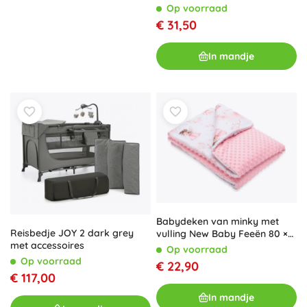
voor kinderen van 7–12 jaar
Op voorraad
€ 31,50
In mandje
Babydeken van minky met
Reisbedje JOY 2 dark grey
vulling New Baby Feeën 80 ×
met accessoires
100 cm
Op voorraad
Op voorraad
€ 22,90
€ 117,00
In mandje