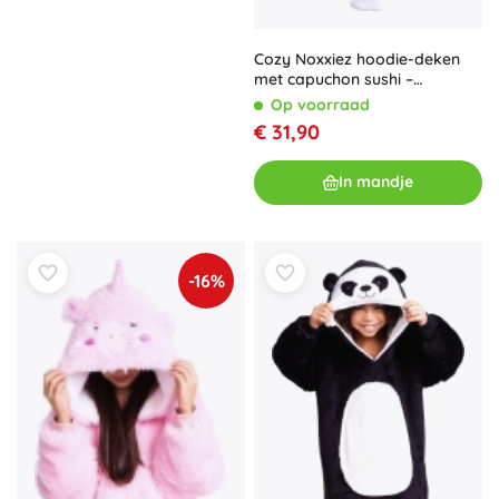
Cozy Noxxiez hoodie-deken
met capuchon sushi –
oversized draagbare deken
Op voorraad
€ 31,90
In mandje
-16%