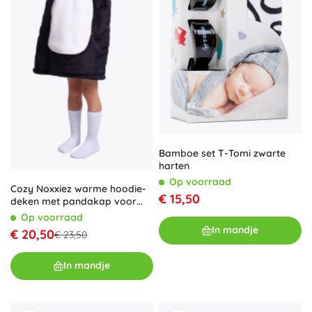
Bamboe set T-Tomi zwarte
harten
Op voorraad
Cozy Noxxiez warme hoodie-
€ 15,50
deken met pandakap voor
kinderen 3–6 jaar
Op voorraad
In mandje
€ 20,50
€ 23,50
In mandje