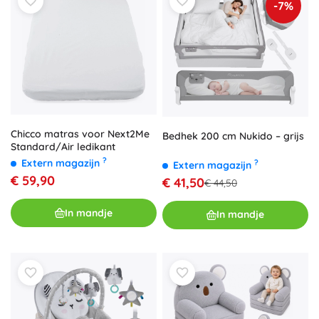
-7%
Chicco matras voor Next2Me
Bedhek 200 cm Nukido – grijs
Standard/Air ledikant
?
Extern magazijn
?
Extern magazijn
€ 59,90
€ 41,50
€ 44,50
In mandje
In mandje