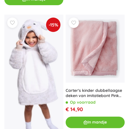
-15%
Carter's kinder dubbellaagse
deken van imitatiebont Pink
80 × 110 cm
Op voorraad
€ 14,90
In mandje