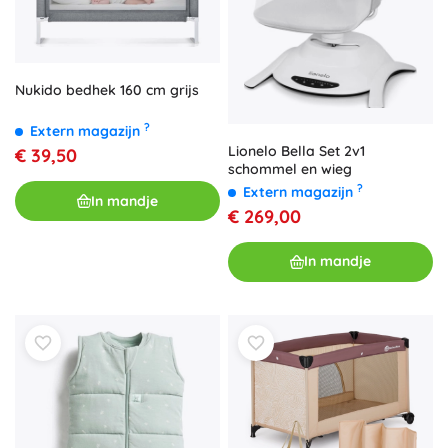
Nukido bedhek 160 cm grijs
?
Extern magazijn
Lionelo Bella Set 2v1
€ 39,50
schommel en wieg
?
Extern magazijn
In mandje
€ 269,00
In mandje