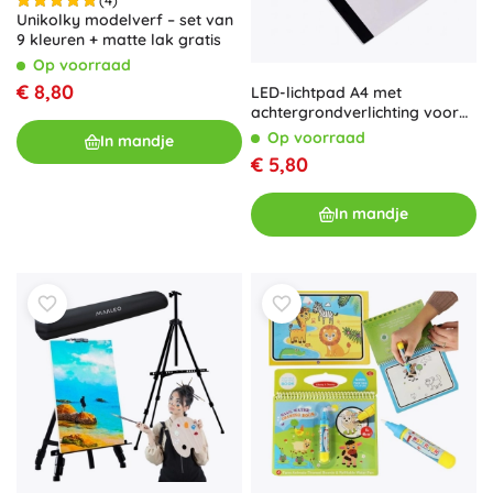
Unikolky modelverf – set van
9 kleuren + matte lak gratis
Op voorraad
€ 8,80
LED-lichtpad A4 met
achtergrondverlichting voor
tekenen en overtrekken
Op voorraad
In mandje
€ 5,80
In mandje