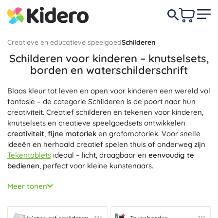
Creatieve en educatieve speelgoed
Schilderen
Schilderen voor kinderen – knutselsets,
borden en waterschilderschrift
Blaas kleur tot leven en open voor kinderen een wereld vol
fantasie – de categorie Schilderen is de poort naar hun
creativiteit. Creatief schilderen en tekenen voor kinderen,
knutselsets en creatieve speelgoedsets ontwikkelen
creativiteit
,
fijne motoriek
en grafomotoriek. Voor snelle
ideeën en herhaald creatief spelen thuis of onderweg zijn
Tekentablets
ideaal – licht, draagbaar en
eenvoudig te
bedienen
, perfect voor kleine kunstenaars.
Wil je een groot tekenoppervlak en ruimte om schrijven te
Meer tonen
oefenen?
Borden
(krijt-, magnetische en whiteboards)
ondersteunen
oog-handcoördinatie
en een
juiste
pengreep
, bieden dubbelzijdig schrijven, snel wissen en