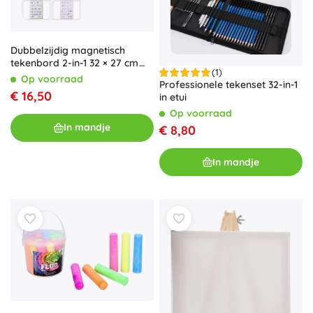
Dubbelzijdig magnetisch
tekenbord 2-in-1 32 × 27 cm
(1)
met accessoires
Op voorraad
Professionele tekenset 32-in-1
€ 16,50
in etui
Op voorraad
In mandje
€ 8,80
In mandje