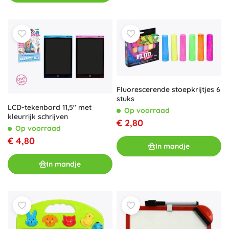
Fluorescerende stoepkrijtjes 6
stuks
LCD-tekenbord 11,5" met
Op voorraad
kleurrijk schrijven
€ 2,80
Op voorraad
€ 4,80
In mandje
In mandje