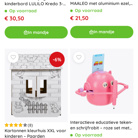
MAALEO met aluminium ezel,
kinderbord LULILO Kredo 3-
acrylverf, doeken, penselen
in-1 met magneten, papier en
Op voorraad
Op voorraad
en palet
manden
€ 21,50
€ 30,50
In mandje
In mandje
-6%
Interactieve educatieve teken-
(8)
en schrijfrobit – roze set met
Kartonnen kleurhuis XXL voor
kaartjes en stiften
Op voorraad
kinderen – Paarden