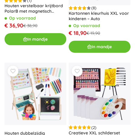
(1)
Houten verstelbaar krijtbord
(8)
PolarB met magnetisch
Kartonnen kleurhuis XXL voor
oppervlak
Op voorraad
kinderen – Auto
€ 36,90
Op voorraad
€ 38,90
€ 18,90
€ 19,90
In mandje
In mandje
(2)
Creatieve XXL schilderset
Houten dubbelzijdig