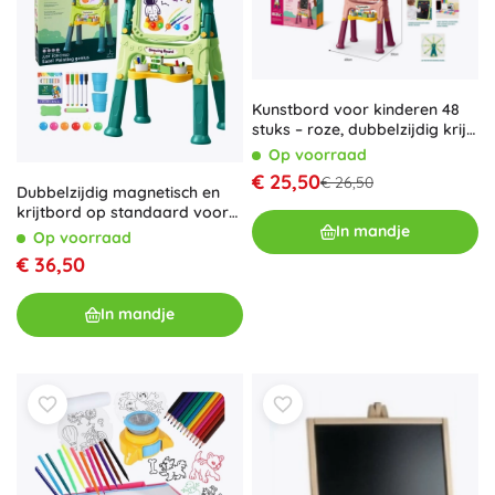
Kunstbord voor kinderen 48
stuks – roze, dubbelzijdig krijt-
en magnetisch
Op voorraad
€ 25,50
€ 26,50
Dubbelzijdig magnetisch en
krijtbord op standaard voor
In mandje
kinderen, 48-delig
Op voorraad
€ 36,50
In mandje