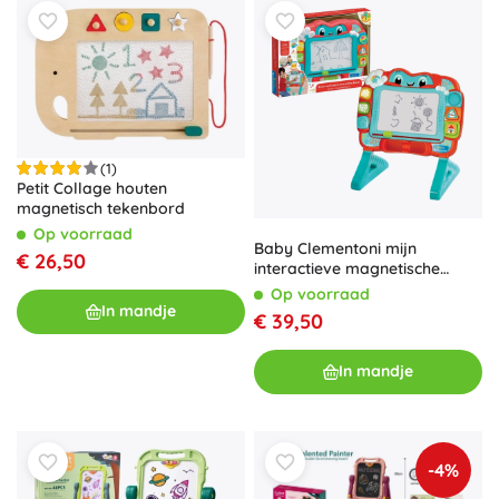
(1)
Petit Collage houten
magnetisch tekenbord
Op voorraad
Baby Clementoni mijn
€ 26,50
interactieve magnetische
tekentafel 2-in-1
Op voorraad
In mandje
€ 39,50
In mandje
-4%