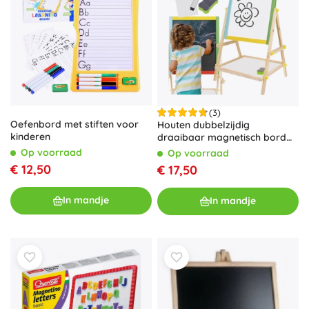
(3)
Oefenbord met stiften voor
Houten dubbelzijdig
kinderen
draaibaar magnetisch bord
voor kinderen KRUZZEL
Op voorraad
Op voorraad
€ 12,50
€ 17,50
In mandje
In mandje