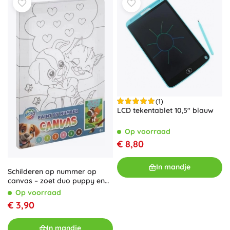
(1)
LCD tekentablet 10,5" blauw
Op voorraad
€ 8,80
In mandje
Schilderen op nummer op
canvas – zoet duo puppy en
kitten
Op voorraad
€ 3,90
In mandje