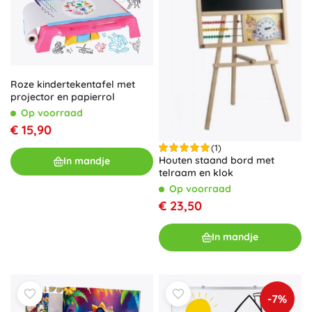
Roze kindertekentafel met
projector en papierrol
Op voorraad
€ 15,90
(1)
Houten staand bord met
In mandje
telraam en klok
Op voorraad
€ 23,50
In mandje
-7%