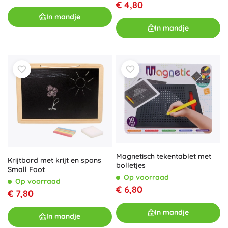
€ 4,80
In mandje
In mandje
Magnetisch tekentablet met
Krijtbord met krijt en spons
bolletjes
Small Foot
Op voorraad
Op voorraad
€ 6,80
€ 7,80
In mandje
In mandje