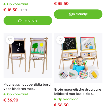
€ 35,50
Op voorraad
€ 18,50
€ 19,50
In mandje
In mandje
Magnetisch dubbelzijdig bord
voor kinderen met
Grote magnetische draaibare
accessoires
krijtbord met leuke klok
Op voorraad
RICOKIDS – multicolor
Op voorraad
€ 36,90
€ 36,50