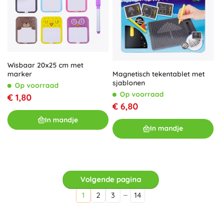
Wisbaar 20x25 cm met
Magnetisch tekentablet met
marker
sjablonen
Op voorraad
Op voorraad
€ 1,80
€ 6,80
In mandje
In mandje
Volgende pagina
…
1
2
3
14