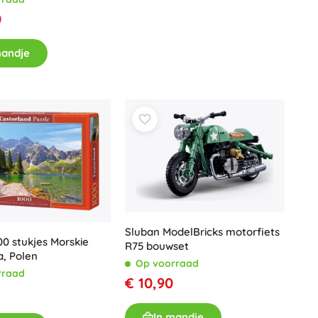
Voor meisjes
0
Sieraden
mandje
Handtasjes
Sieradendoosjes
Sluban ModelBricks motorfiets
00 stukjes Morskie
R75 bouwset
a, Polen
Op voorraad
rraad
€ 10,90
In mandje