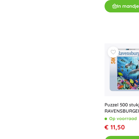
In mandje
Boeken
Werk- en doeboekjes
Voor de allerkleinsten
Boekaccessoires
Ansichtkaarten
Voor kleine vertellers
+
Meer tonen
Cadeaubonnen
Puzzel 500 stukj
RAVENSBURGE
Op voorraad
€ 11,50