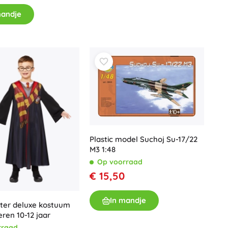
Wapens
mandje
Pistolen
Zwaarden en dolken
Waterpistolen
Bogen
Kruisbogen
+
Meer tonen
Kinderkleding
Plastic model Suchoj Su-17/22
Babykleding
M3 1:48
T-shirts
Op voorraad
Schoenen
€ 15,50
Sweaters en truien
Sokken en panty’s
In mandje
ter deluxe kostuum
+
Meer tonen
eren 10-12 jaar
rraad