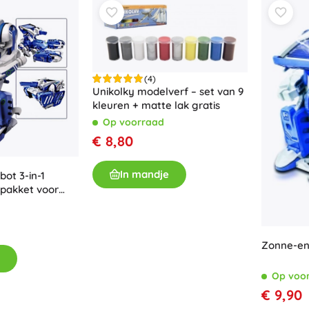
Bluey
Buitenspellen
Voertuigen voor kinderen
Zandspeelgoed
Dots
Waterspeelgoed
(4)
Unikolky modelverf – set van 9
Bellenblaas
kleuren + matte lak gratis
+
Meer tonen
Op voorraad
DC
€ 8,80
Kinderkamer
In mandje
bot 3-in-1
Decoraties
pakket voor
Wednesday
Nachtlampjes en projectoren
Opbergruimte
Skippers en wipdieren
Zonne-ene
Lord of the Rings
Tenten en huisjes
+
Meer tonen
Op voo
€ 9,90