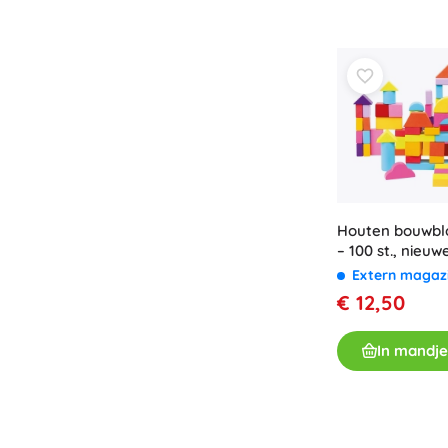
Houten bouwbl
– 100 st., nieuw
Extern magaz
€ 12,50
In mandje