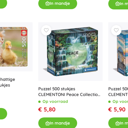
In mandje
In 
chattige
ukjes
Puzzel 500 stukjes
Puzzel 50
CLEMENTONI Peace Collection
CLEMENTO
– Waterval The Flow
– Peacefu
Op voorraad
Op voo
€ 5,80
€ 5,90
In mandje
In 