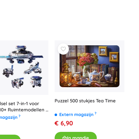
Puzzel 500 stukjes Tea Time
sel set 7-in-1 voor
 10+ Ruimtemodellen +
?
Extern magazijn
el + Microbatterij
?
magazijn
€ 6,90
In mandje