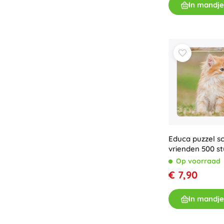
In mandje
Educa puzzel s
vrienden 500 st
Op voorraad
€ 7,90
In mandje