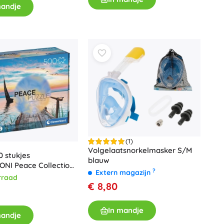
mandje
(1)
Volgelaatsnorkelmasker S/M
0 stukjes
blauw
NI Peace Collection
?
Extern magazijn
l Wind
rraad
€ 8,80
In mandje
mandje