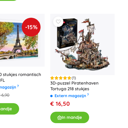
-15%
0 stukjes romantisch
(1)
EFL
3D-puzzel Piratenhaven
?
magazijn
Tortuga 218 stukjes
 6,90
?
Extern magazijn
€ 16,50
mandje
In mandje