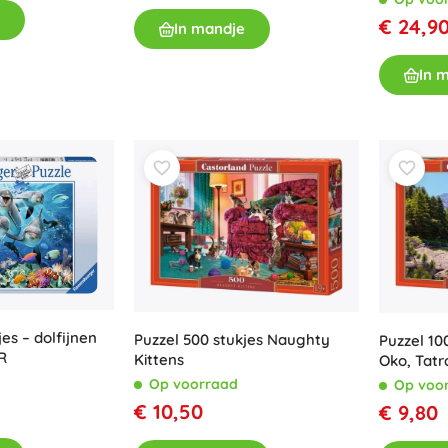
Accessoires
€ 24,9
In mandje
Batterijen
In 
Vervangende onderdelen
Pompjes
Winkelinrichting
es – dolfijnen
Puzzel 500 stukjes Naughty
Puzzel 10
R
Kittens
Oko, Tatr
Op voorraad
Op voo
€ 10,50
€ 9,80