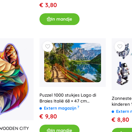
€ 3,80
In mandje
Puzzel 1000 stukjes Lago di
Zonnestel
Braies Italië 68 × 47 cm
kinderen
Castorland
?
Extern magazijn
Zonnepane
Extern 
€ 9,80
€ 8,80
 WOODEN CITY
In mandje