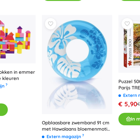
okken in emmer
e kleuren
Puzzel 50
?
ijn
Parijs TR
Extern 
€ 5,90
€
In 
Opblaasbare zwemband 91 cm
met Hawaïaans bloemenmotief
INTEX
?
Extern magazijn