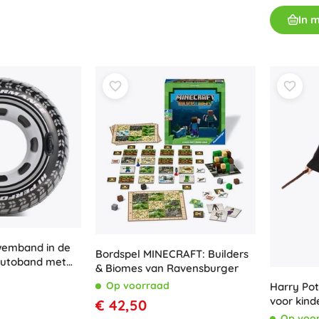
Uitrusting voor kinderen
In 
Veiligheid
Voeden en borstvoeding
Koupání
Kinderwagens
Slaap
+
Meer tonen
Elektronisch speelgoed
Afstandsbedienbare speelgoed
Spelconsoles
Drones
wemband in de
Kijk op
Bordspel MINECRAFT: Builders
autoband met
& Biomes van Ravensburger
Microscopen en telescopen
TEX
Op voorraad
Harry Pot
+
Meer tonen
voor kind
€ 42,50
Op voo