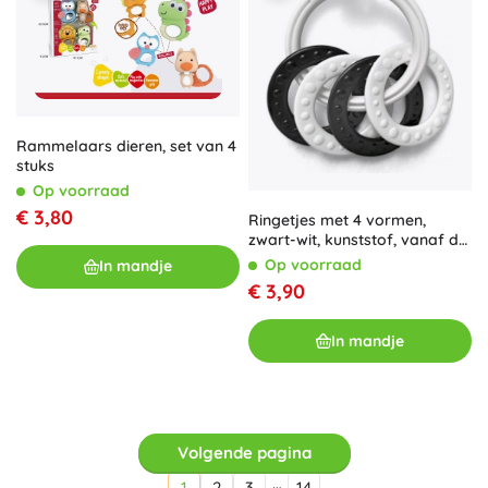
Rammelaars dieren, set van 4
stuks
Op voorraad
€ 3,80
Ringetjes met 4 vormen,
zwart-wit, kunststof, vanaf de
geboorte
Op voorraad
In mandje
€ 3,90
In mandje
Volgende pagina
…
1
2
3
14