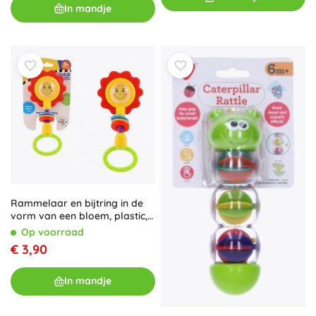
In mandje
Rammelaar en bijtring in de
vorm van een bloem, plastic,
8 × 19 cm, vanaf 3 maanden
Op voorraad
€ 3,90
In mandje