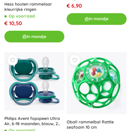
Hess houten rammelaar
€ 6,90
kleurrijke ringen
Op voorraad
In mandje
€ 10,50
In mandje
Philips Avent fopspeen Ultra
Oball rammelbal Rattle
Air, 6–18 maanden, blauw, 2
seafoam 10 cm
stuks
Op voorraad