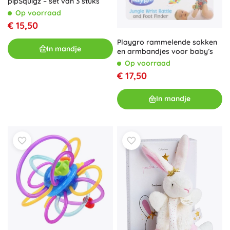
pipSquigz – set van 3 stuks
Op voorraad
€ 15,50
Playgro rammelende sokken
In mandje
en armbandjes voor baby’s
Op voorraad
€ 17,50
In mandje