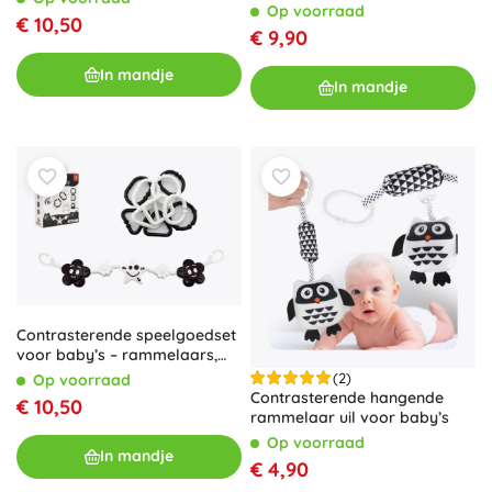
Op voorraad
€ 10,50
€ 9,90
In mandje
In mandje
Contrasterende speelgoedset
voor baby’s – rammelaars,
bijtring en hangende
(2)
Op voorraad
wagenrand
Contrasterende hangende
€ 10,50
rammelaar uil voor baby’s
Op voorraad
In mandje
€ 4,90