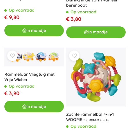
berenpoot
Op voorraad
Op voorraad
€ 9,80
€ 3,80
In mandje
In mandje
Rammelaar Vliegtuig met
Vrije Wielen
Op voorraad
€ 3,90
In mandje
Zachte rammelbal 4-in-1
WOOPIE – sensorisch
speelgoed en bijtring voor
Op voorraad
baby’s