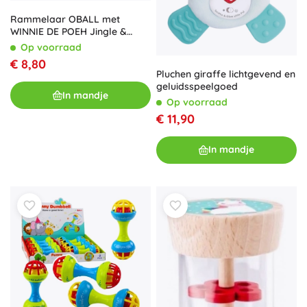
Rammelaar OBALL met
WINNIE DE POEH Jingle &
Shake van Bright Starts
Op voorraad
€ 8,80
Pluchen giraffe lichtgevend en
geluidsspeelgoed
In mandje
Op voorraad
€ 11,90
In mandje