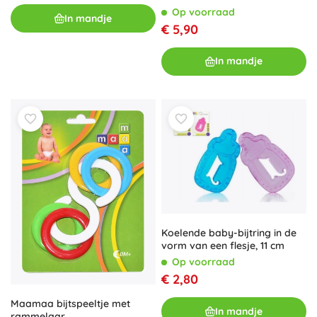
Op voorraad
In mandje
€ 5,90
In mandje
Koelende baby-bijtring in de
vorm van een flesje, 11 cm
Op voorraad
€ 2,80
Maamaa bijtspeeltje met
In mandje
rammelaar