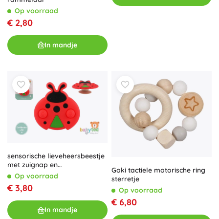
Op voorraad
€ 2,80
In mandje
sensorische lieveheersbeestje
met zuignap en
Goki tactiele motorische ring
draaimechanisme 8 × 8 cm
Op voorraad
sterretje
€ 3,80
Op voorraad
€ 6,80
In mandje