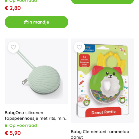
Op voorraad
€ 2,80
In mandje
BabyOno siliconen
fopspeenhoesje met rits, mint
0m+
Op voorraad
Baby Clementoni rammelaar
€ 5,90
donut