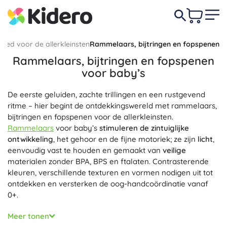
oed voor de allerkleinsten
Rammelaars, bijtringen en fopspenen
Rammelaars, bijtringen en fopspenen
voor baby’s
De eerste geluiden, zachte trillingen en een rustgevend
ritme – hier begint de ontdekkingswereld met rammelaars,
bijtringen en fopspenen voor de allerkleinsten.
Rammelaars
voor baby’s
stimuleren de zintuiglijke
ontwikkeling
, het gehoor en de fijne motoriek; ze zijn
licht
,
eenvoudig vast te houden en gemaakt van
veilige
materialen zonder BPA, BPS en ftalaten. Contrasterende
kleuren, verschillende texturen en vormen nodigen uit tot
ontdekken en versterken de oog-handcoördinatie vanaf
0+.
Wanneer de eerste tandjes doorkomen, bieden
bijtringen
Meer tonen
verlichting én plezier. Siliconen bijtringen van food-grade