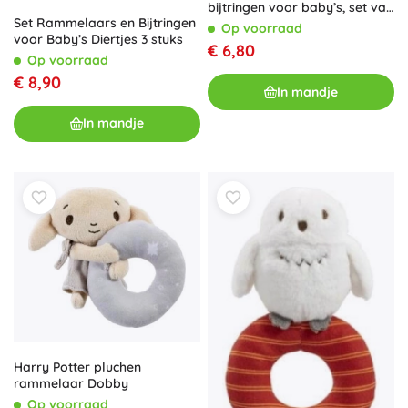
bijtringen voor baby’s, set van
Set Rammelaars en Bijtringen
6 stuks BIBI-INN
Op voorraad
voor Baby’s Diertjes 3 stuks
€ 6,80
Op voorraad
€ 8,90
In mandje
In mandje
Harry Potter pluchen
rammelaar Dobby
Op voorraad