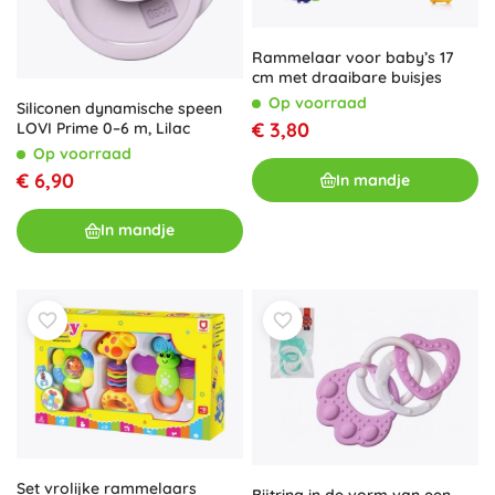
Rammelaar voor baby’s 17
cm met draaibare buisjes
Op voorraad
Siliconen dynamische speen
€ 3,80
LOVI Prime 0–6 m, Lilac
Op voorraad
€ 6,90
In mandje
In mandje
Set vrolijke rammelaars
Bijtring in de vorm van een