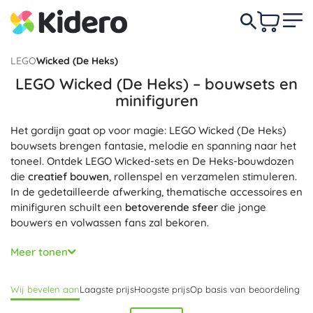
LEGO
Wicked (De Heks)
LEGO Wicked (De Heks) – bouwsets en
minifiguren
Het gordijn gaat op voor magie: LEGO Wicked (De Heks)
bouwsets brengen fantasie, melodie en spanning naar het
toneel. Ontdek LEGO Wicked-sets en De Heks-bouwdozen
die
creatief bouwen
, rollenspel en verzamelen stimuleren.
In de gedetailleerde afwerking, thematische accessoires en
minifiguren schuilt een
betoverende sfeer
die jonge
bouwers en volwassen fans zal bekoren.
LEGO Wicked (De Heks) biedt veelzijdige onderdelen en
Meer tonen
iconische motieven uit een fantasiewereld, zodat je
moeiteloos scènes bouwt geïnspireerd op de Smaragden
Wij bevelen aan
Laagste prijs
Hoogste prijs
Op basis van beoordeling
Stad of je eigen gele bakstenen weg. Dankzij de
compatibiliteit met andere LEGO-sets
breid je je collectie