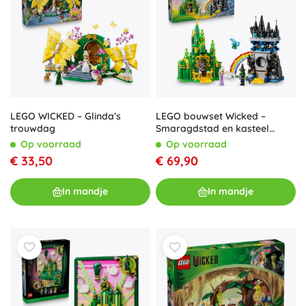
LEGO WICKED – Glinda’s
LEGO bouwset Wicked –
trouwdag
Smaragdstad en kasteel
Kiamo Ko
Op voorraad
Op voorraad
€ 33,50
€ 69,90
In mandje
In mandje