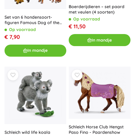
Boerderijdieren – set paard
met veulen (4 soorten)
Set van 6 hondensoort-
Op voorraad
figuren Famous Dog of the
€ 11,50
World
Op voorraad
€ 7,90
In mandje
In mandje
Schleich Horse Club Hengst
Paso Fino - Paardenshow
Schleich wild life koala