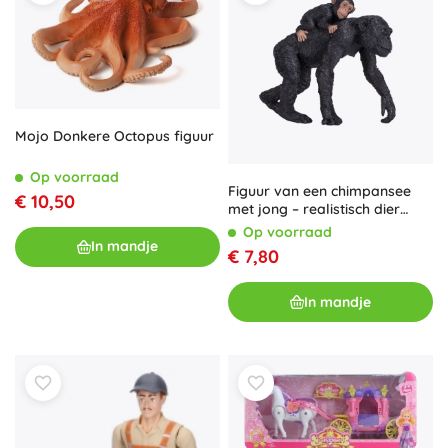
Mojo Donkere Octopus figuur
Op voorraad
Figuur van een chimpansee
€ 10,50
met jong – realistisch dier
voor kinderen en
Op voorraad
verzamelaars
In mandje
€ 7,80
In mandje