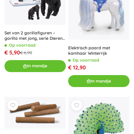
Set van 2 gorillafiguren –
gorilla met jong, serie Dieren
van de Wereld
Op voorraad
Elektrisch paard met
€ 5,90
€ 6,90
kamhaar Winterrijk
Op voorraad
In mandje
€ 12,90
In mandje