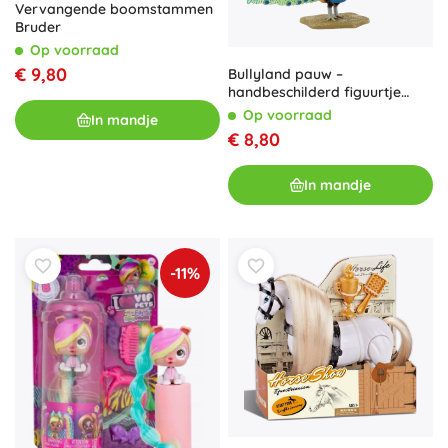
Vervangende boomstammen
Bruder
Op voorraad
€ 9,80
Bullyland pauw –
handbeschilderd figuurtje
zonder PVC
Op voorraad
In mandje
€ 8,80
In mandje
-11%