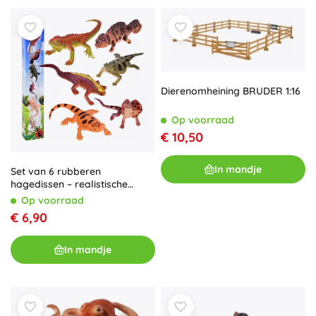
Dierenomheining BRUDER 1:16
Op voorraad
€ 10,50
In mandje
Set van 6 rubberen
hagedissen – realistische
speelgoedjes voor leren en
Op voorraad
plezier
€ 6,90
In mandje