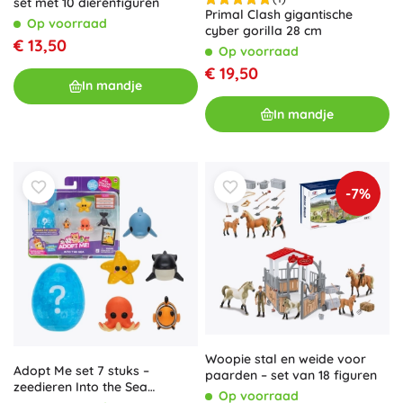
set met 10 dierenfiguren
Primal Clash gigantische
Op voorraad
cyber gorilla 28 cm
€ 13,50
Op voorraad
€ 19,50
In mandje
In mandje
-7%
Woopie stal en weide voor
Adopt Me set 7 stuks –
paarden – set van 18 figuren
zeedieren Into the Sea
Op voorraad