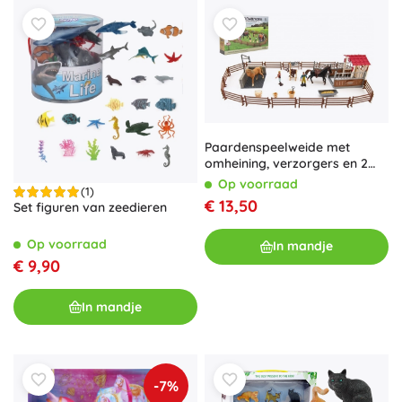
Paardenspeelweide met
omheining, verzorgers en 2
paarden – kunststof set met
Op voorraad
(1)
accessoires
€ 13,50
Set figuren van zeedieren
Op voorraad
In mandje
€ 9,90
In mandje
-7%