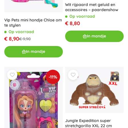
Wit rijpaard met geluid en
accessoires – paardenshow
Op voorraad
Vip Pets mini hondje Chloe om
€ 8,80
te stylen
Op voorraad
In mandje
€ 8,90
€ 9,90
In mandje
-11%
Jungle Expedition super
stretchgorilla XXL 22 cm