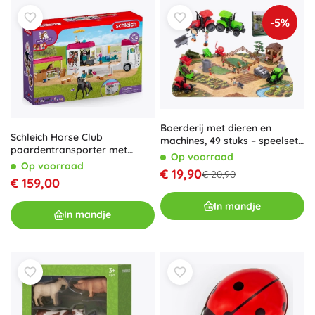
-5%
Boerderij met dieren en
Schleich Horse Club
machines, 49 stuks – speelset
paardentransporter met
voor kinderen
Op voorraad
figuren
Op voorraad
€ 19,90
€ 20,90
€ 159,00
In mandje
In mandje