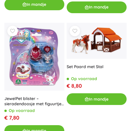
In mandje
In mandje
Set Paard met Stal
Op voorraad
€ 8,80
JewelPet blister –
In mandje
sieradendoosje met figuurtje
en medaillon
Op voorraad
€ 7,80
In mandje