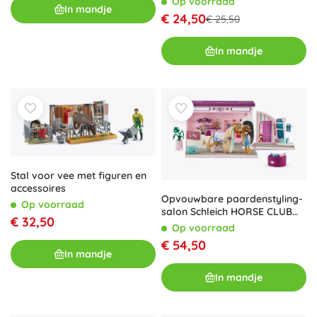
Op voorraad
In mandje
€ 24,50
€ 25,50
In mandje
Stal voor vee met figuren en
accessoires
Opvouwbare paardenstyling-
Op voorraad
salon Schleich HORSE CLUB
€ 32,50
Sofia's Beauties
Op voorraad
€ 54,50
In mandje
In mandje