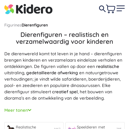
Figurines
Dierenfiguren
Dierenfiguren – realistisch en
verzamelwaardig voor kinderen
De dierenwereld komt tot leven in je hand – dierenfiguren
brengen kinderen en verzamelaars eindeloze verhalen en
ontdekkingen. De figuren vallen op door een
realistische
uitstraling,
gedetailleerde afwerking
en natuurgetrouwe
verhoudingen; je vindt wilde safaridieren, boerderijdieren,
pool- en zeedieren en populaire dinosaurussen. Elke
dierenfiguur stimuleert
creatief spel
, het bouwen van
diorama’s en de ontwikkeling van de verbeelding.
Dierenfiguren zijn een geweldig hulpmiddel voor
educatief
Meer tonen
leren
– kinderen leren soorten, leefgebieden en
voedselketens herkennen, en ontwikkelen hun
woordenschat
en fijne motoriek. Realistische dierenfiguren
Realistische
Speeldieren met