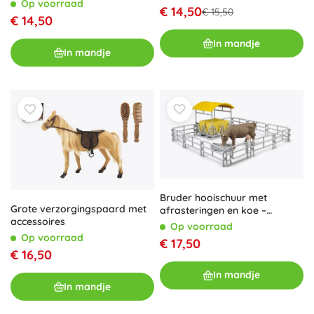
Mystery Pet
Op voorraad
€ 14,50
€ 15,50
€ 14,50
In mandje
In mandje
Bruder hooischuur met
Grote verzorgingspaard met
afrasteringen en koe –
accessoires
boerderij-speelset
Op voorraad
Op voorraad
€ 17,50
€ 16,50
In mandje
In mandje