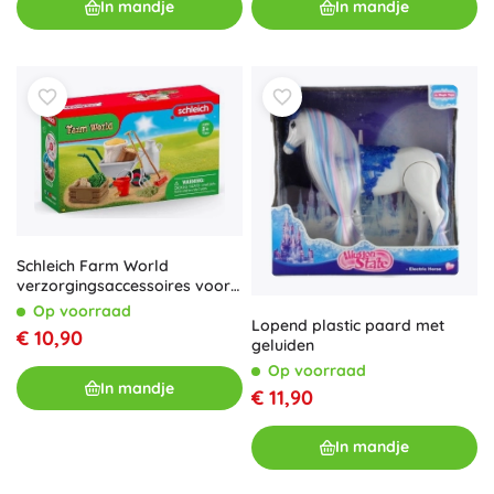
In mandje
In mandje
Schleich Farm World
verzorgingsaccessoires voor
de stal
Op voorraad
Lopend plastic paard met
€ 10,90
geluiden
Op voorraad
In mandje
€ 11,90
In mandje