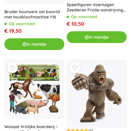
Speelfiguren Voertuigen
Zeedieren Frictie-aandrijving
Bruder houtwerk set bworld
Orka Haai 6 stuks
Op voorraad
met houtkloofmachine 1:16
€ 10,50
Op voorraad
€ 19,50
In mandje
In mandje
Woopie Vrolijke boerderij –
(1)