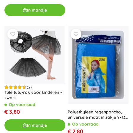
In mandje
(2)
Tule tutu-rok voor kinderen –
zwart
Op voorraad
€ 3,80
Polyethyleen regenponcho,
universele maat in zakje 9×13
cm
Op voorraad
In mandje
€ 2,80