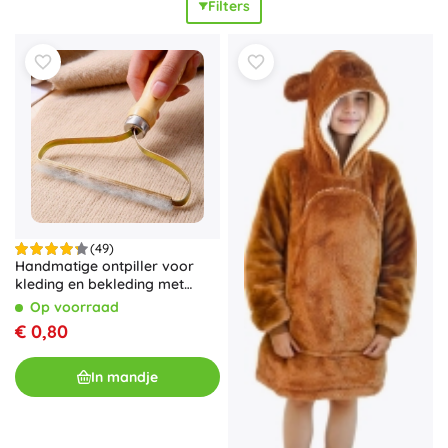
Filters
(49)
Handmatige ontpiller voor
kleding en bekleding met
houten handvat
Op voorraad
€ 0,80
In mandje