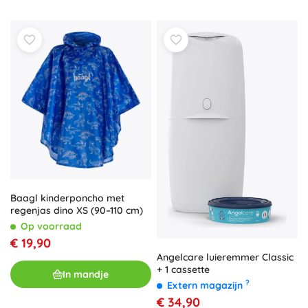
Baagl kinderponcho met
regenjas dino XS (90–110 cm)
Op voorraad
€ 19,90
Angelcare luieremmer Classic
+ 1 cassette
In mandje
?
Extern magazijn
€ 34,90