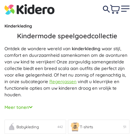
Kinderkleding
Kindermode speelgoedcollectie
Ontdek de wondere wereld van
kinderkleding
waar stijl,
comfort en duurzaamheid samenkomen om de avonturen
van uw kind te verrijken! Onze zorgvuldig samengestelde
collectie biedt een breed scala aan outfits die perfect zijn
voor elke gelegenheid. Of het nu zonnig of regenachtig is,
in onze subcategorie
Regenjassen
vindt u kleurrijke en
functionele opties om uw kinderen droog en vrolijk te
houden.
Elke dag is een nieuwe kans voor kinderen om hun unieke
Meer tonen
persoonlijkheid te uiten, en met ons
modieuze en
comfortabele
assortiment kunt u hun garderobe
moeiteloos upgraden. Stap in stijl met onze
Babykleding
T-shirts
442
51
verscheidenheid aan
Schoeisel
die zowel praktisch als