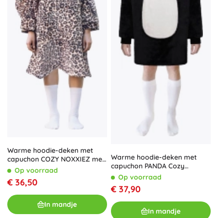
Warme hoodie-deken met
Warme hoodie-deken met
capuchon COZY NOXXIEZ met
capuchon PANDA Cozy
luipaardprint
Op voorraad
Noxxiez voor tieners en
Op voorraad
€ 36,50
volwassenen
€ 37,90
In mandje
In mandje