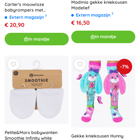
Madmia gekke kniekousen
Carter's mouwloze
Madelief
babyrompers met
?
Extern magazijn
Amerikaanse hals Stripes
?
Extern magazijn
Animals – set van 5 stuks voor
€ 16,50
€ 20,90
jongens
In mandje
In mandje
-7%
Petite&Mars babywanten
Gekke kniekousen Hunny
Smoothie Infinity white