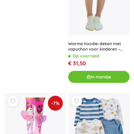
Warme hoodie-deken met
capuchon voor kinderen –
capibara Cozy Noxxiez
Op voorraad
€ 31,50
In mandje
-7%