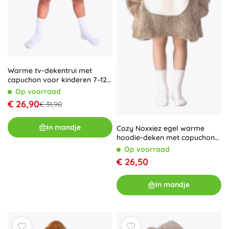
Warme tv-dekentrui met
capuchon voor kinderen 7–12
jaar, pinguïn COZY NOXXIEZ
Op voorraad
€ 26,90
€ 31,90
In mandje
Cozy Noxxiez egel warme
hoodie-deken met capuchon
voor kinderen 7–12 jaar
Op voorraad
€ 26,50
In mandje