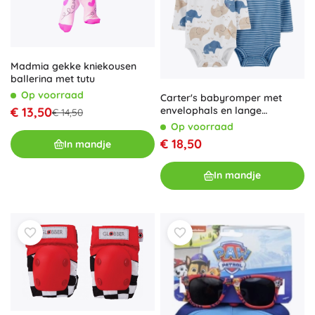
Madmia gekke kniekousen
ballerina met tutu
Op voorraad
Carter's babyromper met
envelophals en lange
€ 13,50
€ 14,50
mouwen, set van 4 stuks, voor
Op voorraad
jongens (maat 56 / NB)
€ 18,50
In mandje
In mandje