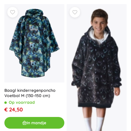
Baagl kinderregenponcho
Voetbal M (130–150 cm)
Op voorraad
€ 24,50
In mandje