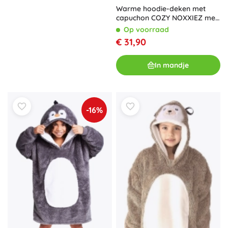
Warme hoodie-deken met
capuchon COZY NOXXIEZ met
gamingmotief
Op voorraad
€ 31,90
In mandje
-16%