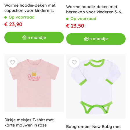
Warme hoodie-deken met
Warme hoodie-deken met
capuchon voor kinderen
berenkap voor kinderen 3–6
capibara 3–6 jaar van Cozy
jaar Cozy Noxxiez
Op voorraad
Op voorraad
Noxxiez
€ 23,90
€ 23,50
In mandje
In mandje
Dirkje meisjes T‑shirt met
korte mouwen in roze
Babyromper New Baby met