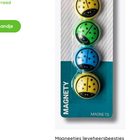
rraad
Voor meisjes
Sieraden
mandje
Handtasjes
Sieradendoosjes
Magneetjes lieveheersbeestjes