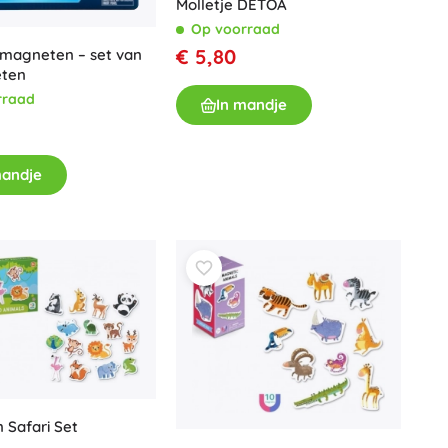
Molletje DETOA
Op voorraad
€ 5,80
-magneten – set van
eten
rraad
In mandje
mandje
 Safari Set