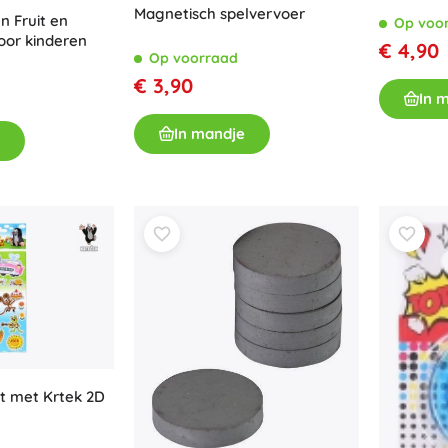
Magnetisch spelvervoer
 Fruit en
Op voo
oor kinderen
€ 4,90
Op voorraad
€ 3,90
In 
In mandje
t met Krtek 2D