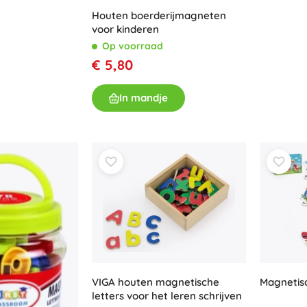
Uitrusting voor kinderen
Houten boerderijmagneten
voor kinderen
Veiligheid
Op voorraad
Voeden en borstvoeding
€ 5,80
Koupání
Kinderwagens
In mandje
Slaap
+
Meer tonen
Elektronisch speelgoed
Afstandsbedienbare speelgoed
Spelconsoles
Drones
Kijk op
Microscopen en telescopen
+
Meer tonen
VIGA houten magnetische
Magnetisc
letters voor het leren schrijven