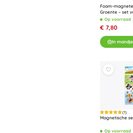
Foam-magneten
Groente – set v
Op voorraad
€ 7,80
In mandje
(1)
Magnetische se
Op voorraad