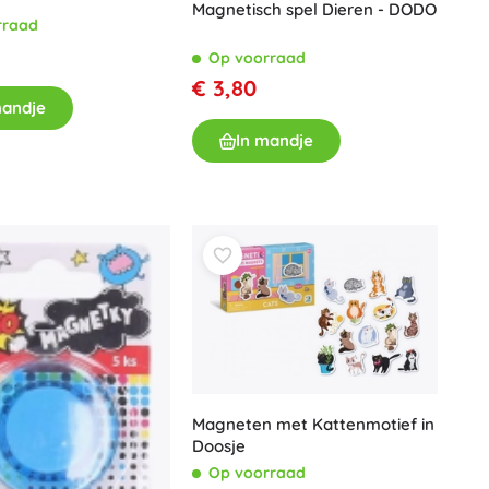
Magnetisch spel Dieren - DODO
rraad
Op voorraad
€ 3,80
mandje
In mandje
Magneten met Kattenmotief in
Doosje
Op voorraad