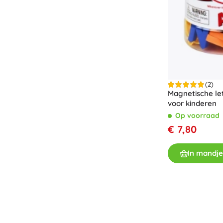
Accessoires
Batterijen
Vervangende onderdelen
Pompjes
(2)
Magnetische let
voor kinderen
Op voorraad
Cadeaubonnen
€ 7,80
In mandje