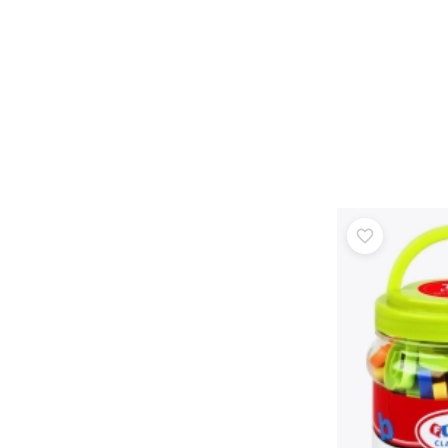
Speelgoed voor de allerkleinsten
Rammelaars, bijtringen en fopspenen
Interactieve speelgoed
Puzzels, hamerspeelgoed en blokken
Knuffeldoekjes en tutteldoekjes
Loop- en trekspeelgoed
+
Meer tonen
Badspeelgoed