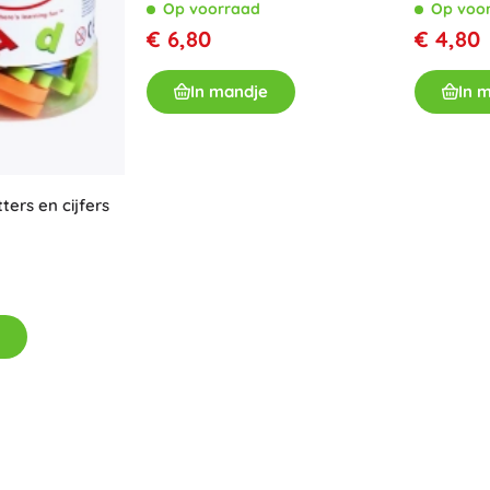
Op voorraad
Op voo
Boeken
€ 6,80
€ 4,80
Werk- en doeboekjes
In mandje
In 
Voor de allerkleinsten
Boekaccessoires
Ansichtkaarten
Voor kleine vertellers
ters en cijfers
+
Meer tonen
Winkelinrichting