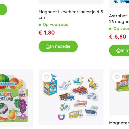
Magneet Lieveheersbeestje 4,5
Astrobot
cm
26 magn
Op voorraad
Op voo
€ 1,80
€ 6,80
In mandje
In 
Magneten