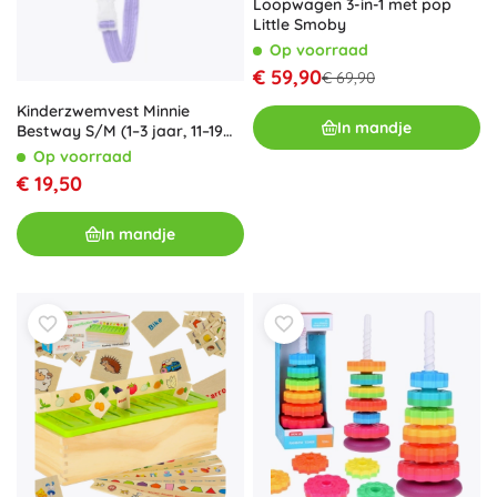
Loopwagen 3-in-1 met pop
Little Smoby
Op voorraad
€ 59,90
€ 69,90
Kinderzwemvest Minnie
In mandje
Bestway S/M (1–3 jaar, 11–19
kg)
Op voorraad
€ 19,50
In mandje