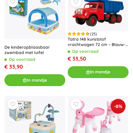
(25)
Tatra 148 kunststof
vrachtwagen 72 cm – Blauw-
De kinderopblaasbaar
rood
Op voorraad
zwembad met luifel
€ 33,50
Op voorraad
€ 33,90
In mandje
In mandje
-8%