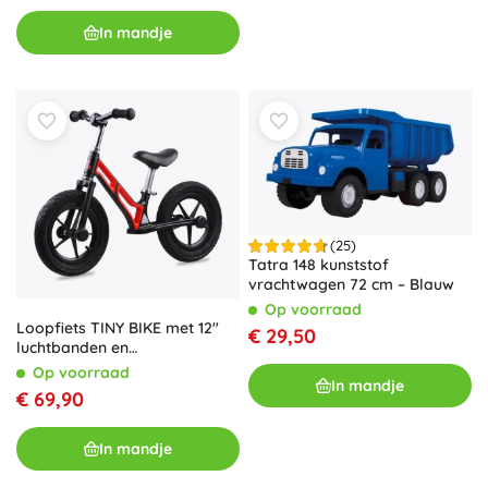
In mandje
(25)
Tatra 148 kunststof
vrachtwagen 72 cm – Blauw
Op voorraad
Loopfiets TINY BIKE met 12"
€ 29,50
luchtbanden en
magnesiummark – Rood
Op voorraad
In mandje
€ 69,90
In mandje