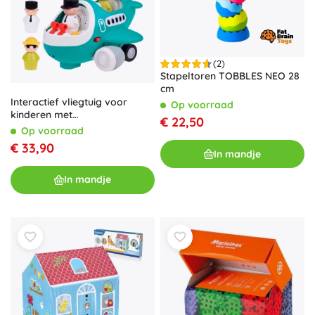
(2)
Stapeltoren TOBBLES NEO 28
cm
Interactief vliegtuig voor
Op voorraad
kinderen met
€ 22,50
afstandsbediening en figuren
Op voorraad
van piloot en passagier
€ 33,90
In mandje
In mandje