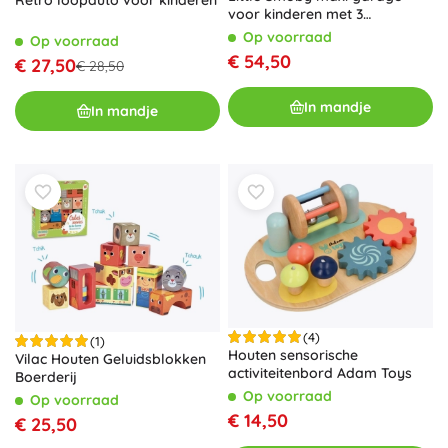
Retro loopauto voor kinderen
voor kinderen met 3
verdiepingen, lift en wasstraat
Op voorraad
Op voorraad
€ 54,50
€ 27,50
€ 28,50
In mandje
In mandje
(4)
(1)
Houten sensorische
Vilac Houten Geluidsblokken
activiteitenbord Adam Toys
Boerderij
Op voorraad
Op voorraad
€ 14,50
€ 25,50