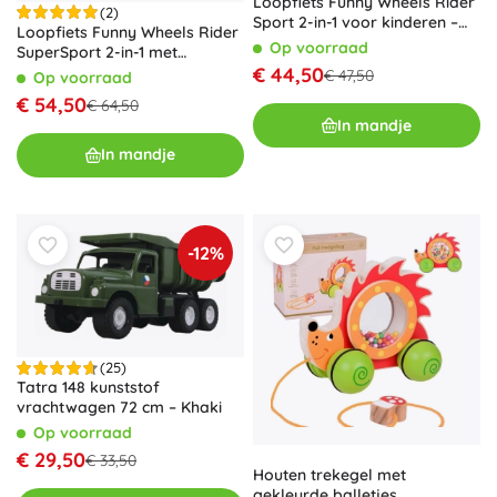
Loopfiets Funny Wheels Rider
(2)
Sport 2-in-1 voor kinderen –
Loopfiets Funny Wheels Rider
Groen
Op voorraad
SuperSport 2-in-1 met
draagriem – Wit-oranje
€ 44,50
€ 47,50
Op voorraad
€ 54,50
€ 64,50
In mandje
In mandje
-12%
(25)
Tatra 148 kunststof
vrachtwagen 72 cm – Khaki
Op voorraad
€ 29,50
€ 33,50
Houten trekegel met
gekleurde balletjes