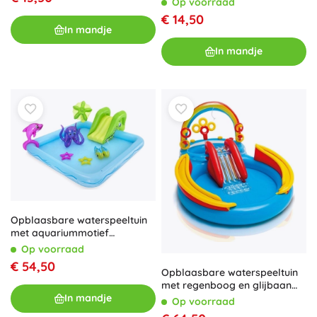
Op voorraad
bescherming
€ 14,50
In mandje
In mandje
Opblaasbare waterspeeltuin
met aquariummotief
BESTWAY
Op voorraad
€ 54,50
Opblaasbare waterspeeltuin
met regenboog en glijbaan
Intex
In mandje
Op voorraad