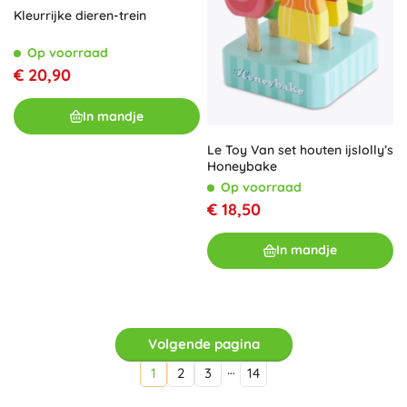
Kleurrijke dieren-trein
Op voorraad
€ 20,90
In mandje
Le Toy Van set houten ijslolly’s
Honeybake
Op voorraad
€ 18,50
In mandje
Volgende pagina
…
1
2
3
14