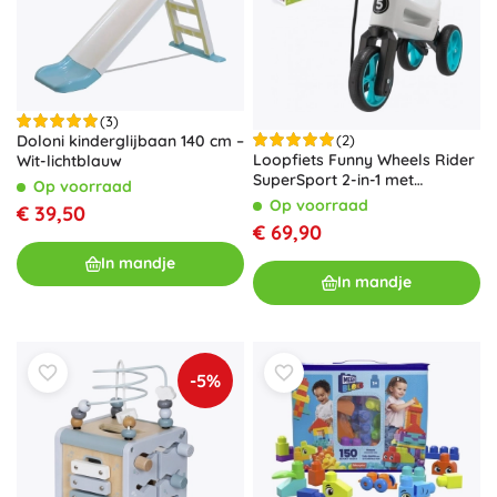
(3)
Doloni kinderglijbaan 140 cm –
(2)
Loopfiets Funny Wheels Rider
Wit-lichtblauw
SuperSport 2-in-1 met
Op voorraad
draagriem – Wit-turquoise
Op voorraad
€ 39,50
€ 69,90
In mandje
In mandje
-5%