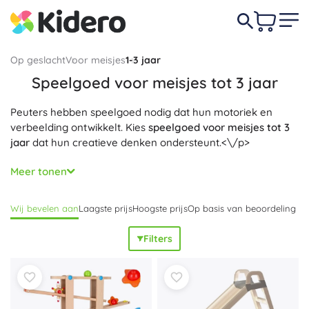
Op geslacht
Voor meisjes
1-3 jaar
Speelgoed voor meisjes tot 3 jaar
Peuters hebben speelgoed nodig dat hun motoriek en
verbeelding ontwikkelt. Kies
speelgoed voor meisjes tot 3
jaar
dat hun creatieve denken ondersteunt.<\/p>
In het aanbod vindt u
kwalitatieve poppen, knuffels,
Meer tonen
interactieve en educatieve speeltjes
die vreugde en
plezier zullen brengen.<\/p>
Wij bevelen aan
Laagste prijs
Hoogste prijs
Op basis van beoordeling
Filters