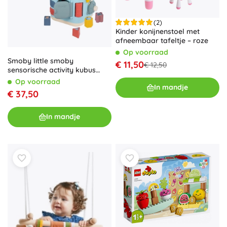
(2)
Kinder konijnenstoel met
afneembaar tafeltje – roze
Op voorraad
Smoby little smoby
€ 11,50
€ 12,50
sensorische activity kubus
voor kinderen
Op voorraad
In mandje
€ 37,50
In mandje