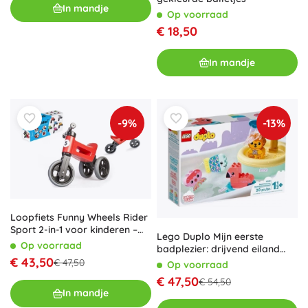
In mandje
Op voorraad
€ 18,50
In mandje
-9%
-13%
Loopfiets Funny Wheels Rider
Sport 2-in-1 voor kinderen –
Lego Duplo Mijn eerste
Rood
Op voorraad
badplezier: drijvend eiland
€ 43,50
met diertjes
€ 47,50
Op voorraad
€ 47,50
€ 54,50
In mandje