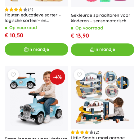
(4)
Houten educatieve sorter –
Gekleurde spiraaltoren voor
logische sorteer- en
kinderen – sensomotorisch
vormherkenningsspel
stapelspel
Op voorraad
Op voorraad
€ 10,50
€ 13,90
In mandje
In mandje
-4%
(2)
Little Smoby maxi garage