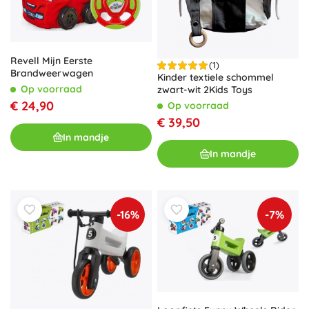
Revell Mijn Eerste
(1)
Brandweerwagen
Kinder textiele schommel
Op voorraad
zwart-wit 2Kids Toys
€ 24,90
Op voorraad
€ 39,50
In mandje
In mandje
-16%
-7%