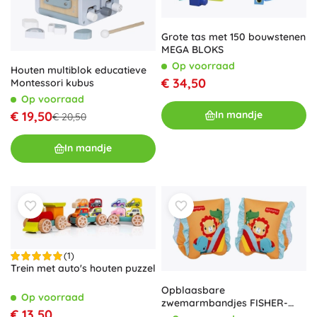
Grote tas met 150 bouwstenen
MEGA BLOKS
Op voorraad
Houten multiblok educatieve
€ 34,50
Montessori kubus
Op voorraad
€ 19,50
In mandje
€ 20,50
In mandje
(1)
Trein met auto's houten puzzel
Opblaasbare
Op voorraad
zwemarmbandjes FISHER-
€ 13,50
PRICE S/M met UPF 50-