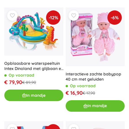
-12%
-6%
Opblaasbare waterspeeltuin
Intex Dinoland met glijbaan en
fontein
Interactieve zachte babypop
Op voorraad
40 cm met geluiden
€ 79,90
€ 89,90
Op voorraad
€ 16,90
€ 17,90
In mandje
In mandje