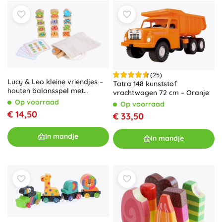
(25)
Lucy & Leo kleine vriendjes –
Tatra 148 kunststof
houten balansspel met
vrachtwagen 72 cm – Oranje
voorbeeldkaarten, 33 stukjes
Op voorraad
Op voorraad
€ 14,50
€ 33,50
In mandje
In mandje