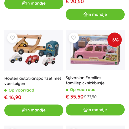
€ 20,50
In mandje
In mandje
-6%
Sylvanian Families
Houten autotransportset met
familiepicknickbusje
voertuigen
Op voorraad
Op voorraad
€ 35,50
€ 16,90
€ 37,50
In mandje
In mandje