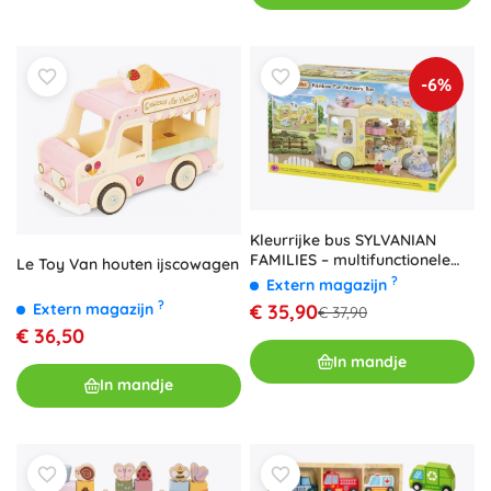
-6%
Kleurrijke bus SYLVANIAN
FAMILIES – multifunctionele
Le Toy Van houten ijscowagen
driedekkerbus voor figuurtjes
?
Extern magazijn
?
Extern magazijn
€ 35,90
€ 37,90
€ 36,50
In mandje
In mandje