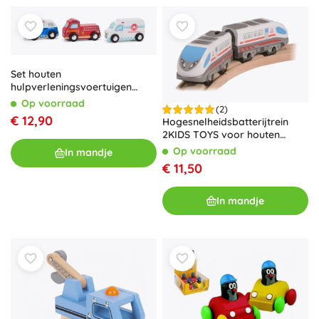
Set houten
hulpverleningsvoertuigen
voor kinderen
Op voorraad
(2)
€ 12,90
Hogesnelheidsbatterijtrein
2KIDS TOYS voor houten
treinbanen
Op voorraad
In mandje
€ 11,50
In mandje