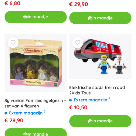
€ 6,80
€ 29,90
In mandje
In mandje
Elektrische stads trein rood
2Kids Toys
?
Extern magazijn
Sylvanian Families egelgezin –
set van 4 figuren
€ 10,50
?
Extern magazijn
€ 28,90
In mandje
In mandje