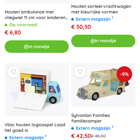
Houten sorteervrachtwagen
met kleurrijke vormen
Houten ambulance met
vliegwiel 11 cm voor kinderen
?
Extern magazijn
18m+
Op voorraad
€ 30,50
€ 6,80
In mandje
In mandje
-9%
Sylvanian Families
familiecamper
Vilac houten logicaspel Laad
?
Extern magazijn
het goed in
€ 42,50
€ 46,50
?
Extern magazijn