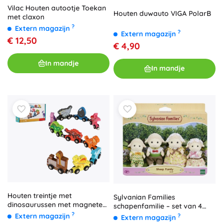
Vilac Houten autootje Toekan
Houten duwauto VIGA PolarB
met claxon
?
Extern magazijn
?
Extern magazijn
€ 12,50
€ 4,90
In mandje
In mandje
Houten treintje met
Sylvanian Families
dinosaurussen met magneten,
schapenfamilie – set van 4
10 stuks
?
figuren
Extern magazijn
?
Extern magazijn