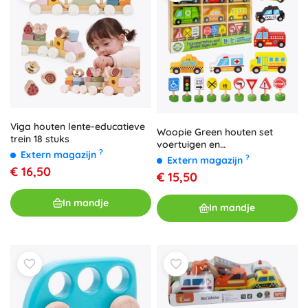
Viga houten lente-educatieve
Woopie Green houten set
trein 18 stuks
voertuigen en
?
Extern magazijn
verkeersborden, 15 stuks
?
Extern magazijn
€ 16,50
€ 15,50
In mandje
In mandje