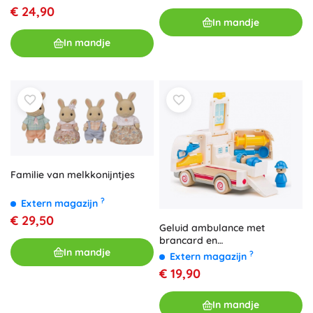
€ 24,90
In mandje
In mandje
Familie van melk­konijntjes
?
Extern magazijn
€ 29,50
Geluid ambulance met
brancard en
In mandje
reddingsuitrusting
?
Extern magazijn
€ 19,90
In mandje