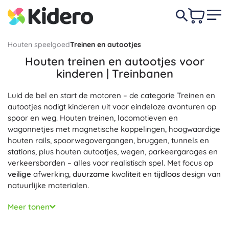
Houten speelgoed
Treinen en autootjes
Houten treinen en autootjes voor
kinderen | Treinbanen
Luid de bel en start de motoren – de categorie Treinen en
autootjes nodigt kinderen uit voor eindeloze avonturen op
spoor en weg. Houten treinen, locomotieven en
wagonnetjes met magnetische koppelingen, hoogwaardige
houten rails, spoorwegovergangen, bruggen, tunnels en
stations, plus houten autootjes, wegen, parkeergarages en
verkeersborden – alles voor realistisch spel. Met focus op
veilige
afwerking,
duurzame
kwaliteit en
tijdloos
design van
natuurlijke materialen.
Het bouwen van een eigen treinbaan en stad ontwikkelt de
Meer tonen
fijne motoriek, oog-handcoördinatie en logisch denken.
Open
creatief spel
stimuleert de fantasie en het leren over