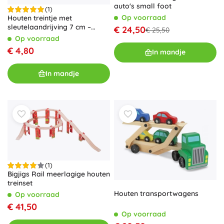
auto's small foot
(1)
Op voorraad
Houten treintje met
sleutelaandrijving 7 cm –
€ 24,50
€ 25,50
kleurrijk speelgoed voor
Op voorraad
kinderen
€ 4,80
In mandje
In mandje
(1)
Bigjigs Rail meerlagige houten
treinset
Houten transportwagens
Op voorraad
€ 41,50
Op voorraad