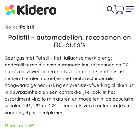
Merken
Polistil
Polistil – automodellen, racebanen en
RC-auto’s
Geef gas met Polistil – het Italiaanse merk brengt
gedetailleerde die-cast automodellen
, racebanen en RC-
auto’s die zowel kinderen als verzamelaars enthousiast
maken. Metalen autootjes met
realistische details
,
hoogwaardige bedrukking en precisie-afwerking blinken uit
in
duurzaamheid
én een aantrekkelijke look. In het
assortiment vind je miniaturen en modellen in de populaire
schalen 1:43, 1:32 en 1:24 – ideaal als
verzamelautootjes
of
voor dagelijks speelplezier.
Polistil-racebanen en -racesets zorgen voor een
snelle en
Meer tonen
dynamische rit
vol inhaalacties en spannende duels.
Onderdelen zijn ontworpen voor
eenvoudige montage
en