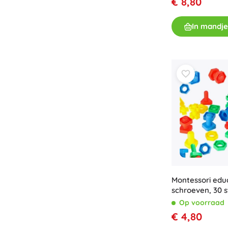
€ 8,80
In mandje
Montessori edu
schroeven, 30 s
Op voorraad
€ 4,80