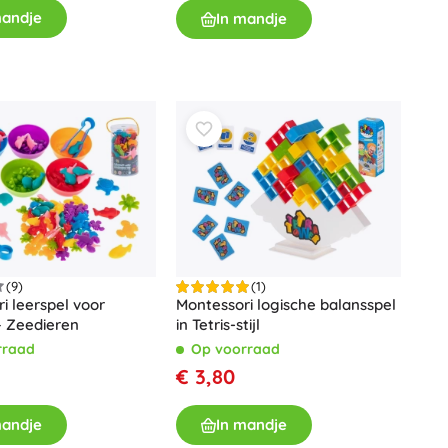
mandje
In mandje
Voor meisjes
Sieraden
Handtasjes
Sieradendoosjes
(9)
(1)
i leerspel voor
Montessori logische balansspel
– Zeedieren
in Tetris-stijl
rraad
Op voorraad
€ 3,80
mandje
In mandje