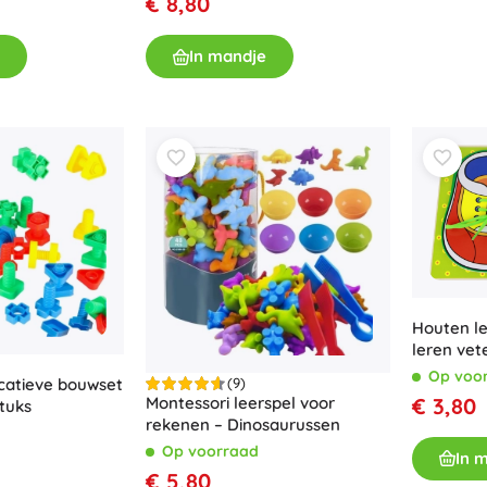
€ 8,80
In mandje
Houten l
leren vet
Op voo
(9)
catieve bouwset
€ 3,80
Montessori leerspel voor
tuks
rekenen – Dinosaurussen
Op voorraad
In 
€ 5,80