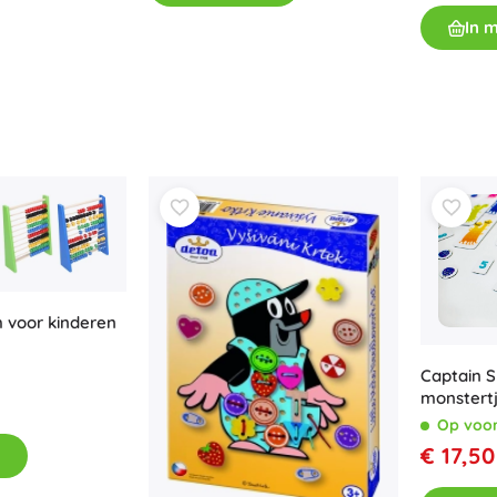
In 
 voor kinderen
Captain 
monstert
Op voo
€ 17,50