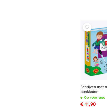
Speelgoed voor de allerkleinsten
Rammelaars, bijtringen en fopspenen
Interactieve speelgoed
Puzzels, hamerspeelgoed en blokken
Knuffeldoekjes en tutteldoekjes
Loop- en trekspeelgoed
+
Meer tonen
Badspeelgoed
Schrijven met 
aankleden
Op voorraad
€ 11,90