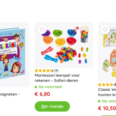
Uitrusting voor kinderen
Veiligheid
Voeden en borstvoeding
Koupání
Slaap
Kinderwagens
+
Meer tonen
Elektronisch speelgoed
(9)
Afstandsbedienbare speelgoed
Montessori leerspel voor
Spelconsoles
rekenen – Safari-dieren
Drones
Op voorraad
Classic W
Kijk op
€ 6,80
magneten -
houten kr
Microscopen en telescopen
en deuren
Op voo
+
Meer tonen
In mandje
€ 10,50