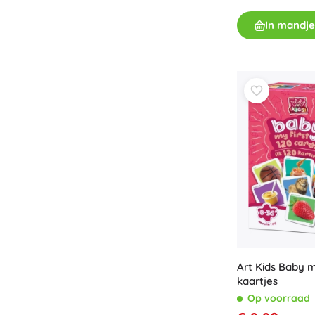
Accessoires
In mandje
Batterijen
Vervangende onderdelen
Pompjes
Cadeaubonnen
Art Kids Baby m
kaartjes
Op voorraad