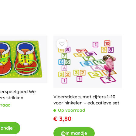
eerspeelgoed We
Vloerstickers met cijfers 1–10
ers strikken
voor hinkelen – educatieve set
rraad
Op voorraad
€ 3,80
mandje
In mandje