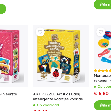
In 
Boeken
Werk- en doeboekjes
Voor de allerkleinsten
Boekaccessoires
Ansichtkaarten
Voor kleine vertellers
+
Meer tonen
Winkelinrichting
Montessor
rekenen 
Op voo
€ 6,80
ijn eerste
ART PUZZLE Art Kids Baby
intelligente kaartjes voor de
ontwikkeling van baby’s
In 
Op voorraad