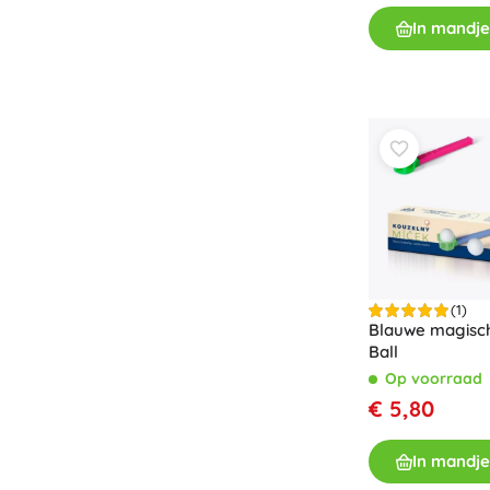
In mandje
(1)
Blauwe magisch
Ball
Op voorraad
€ 5,80
In mandje