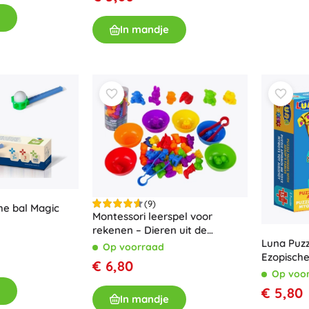
In mandje
(9)
e bal Magic
Montessori leerspel voor
rekenen – Dieren uit de
Luna Puzz
dierentuin
Op voorraad
Ezopische
€ 6,80
Op voo
€ 5,80
In mandje