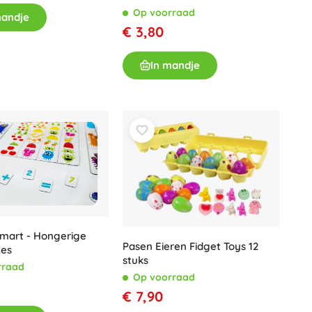
Op voorraad
mandje
€ 3,80
In mandje
Smart - Hongerige
Pasen Eieren Fidget Toys 12
jes
stuks
rraad
Op voorraad
€ 7,90