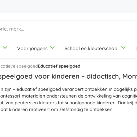
d
Voor jongens
School en kleuterschool
1-3 jaar
1-3 jaar
1-3 jaar
Knutsel- en tekenspullen
Duplo
Beroepsrollenspellen
ucatieve speelgoed
Educatief speelgoed
Klei
Schoonheidssalon
speelgoed voor kinderen – didactisch, Mon
Kleurpotloden
Koks
n zijn – educatief speelgoed verandert ontdekken in dagelijks pl
Stiften
Winkeltje spelen
9-12 jaar
9-12 jaar
9-12 jaar
Icons
ntessori-materialen ondersteunen de ontwikkeling van cognitie
Stempels
Werkplaats
, van peuters en kleuters tot schoolgaande kinderen. Dankzij 
Schorten en tafelkleden
Huishouden
dat kinderen motiveert om zelfstandig te ontdekken.
+
+
Meer tonen
Meer tonen
Disney
TEM-speelgoed en educatieve spellen: wetenschappelijke sets 
bare bouwsets voor de eerste stappen in programmeren, logis
sets, sensorisch speelgoed, didactische sets voor alfabet en cij
Drinkflessen
Licentie