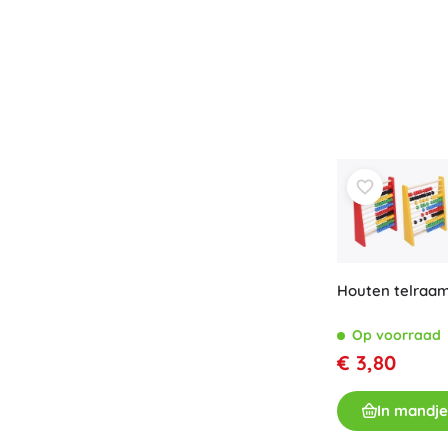
Houten telraam
Op voorraad
€ 3,80
In mandje