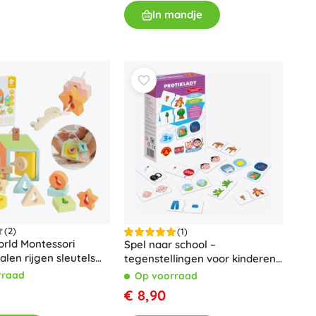
Wapens
In mandje
Pistolen
Zwaarden en dolken
Waterpistolen
Bogen
Kruisbogen
+
Meer tonen
Kinderkleding
Babykleding
T-shirts
Schoenen
(2)
(1)
orld Montessori
Spel naar school –
Sweaters en truien
alen rijgen sleutels
tegenstellingen voor kinderen
Sokken en panty’s
 11 stuks
van 3–6 jaar
rraad
Op voorraad
+
Meer tonen
€ 8,90