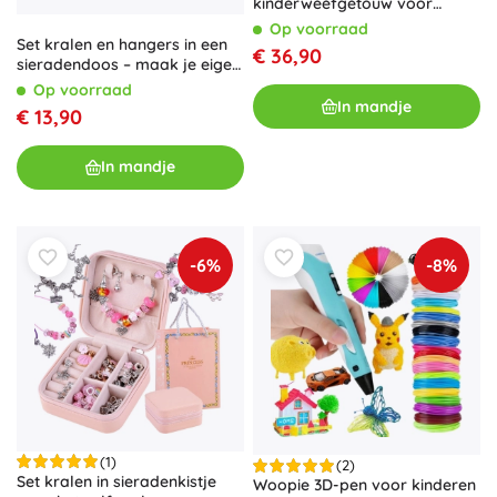
kinderweefgetouw voor
creatief weven
Op voorraad
Set kralen en hangers in een
€ 36,90
sieradendoos – maak je eigen
armbanden en ketting
Op voorraad
In mandje
€ 13,90
In mandje
-6%
-8%
(1)
(2)
Set kralen in sieradenkistje
Woopie 3D-pen voor kinderen