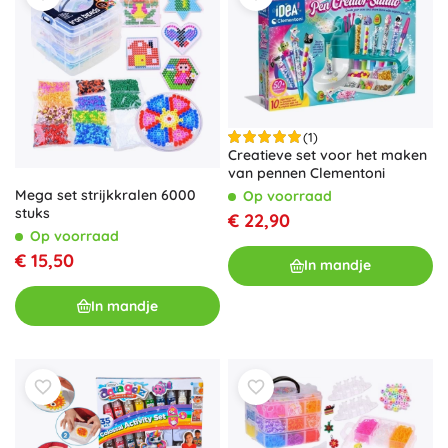
(1)
Creatieve set voor het maken
van pennen Clementoni
Mega set strijkkralen 6000
Op voorraad
stuks
€ 22,90
Op voorraad
€ 15,50
In mandje
In mandje