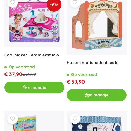
-6%
Cool Maker Keramiekstudio
Houten marionettentheater
Op voorraad
€ 37,90
€ 39,90
Op voorraad
€ 59,90
In mandje
In mandje