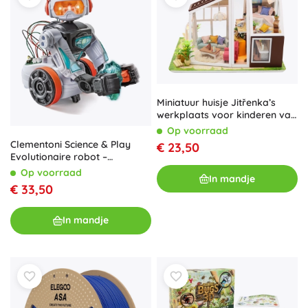
Miniatuur huisje Jitřenka’s
werkplaats voor kinderen van
2Kids Toys
Op voorraad
Clementoni Science & Play
€ 23,50
Evolutionaire robot –
programmeerbare STEM
Op voorraad
In mandje
bouwset
€ 33,50
In mandje