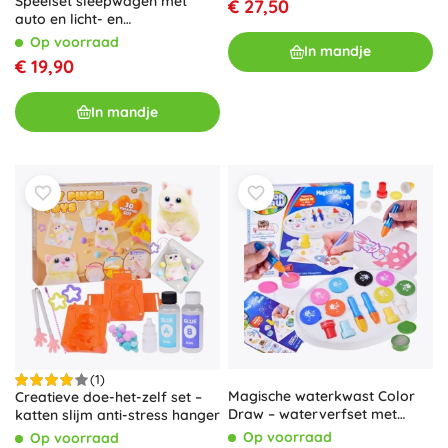
Speelset sleepwagen met
€ 27,50
auto en licht- en
geluidseffecten
Op voorraad
In mandje
€ 19,90
In mandje
(1)
Magische waterkwast Color
Creatieve doe-het-zelf set –
Draw – waterverfset met
katten slijm anti-stress hanger
accessoires
Op voorraad
Op voorraad