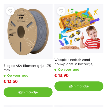
Woopie kinetisch zand –
bouwplaats in koffertje,
Elegoo ASA filament grijs 1,75
voertuigen 1 kg
Op voorraad
mm
€ 13,90
Op voorraad
€ 13,50
In mandje
In mandje