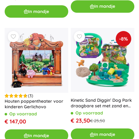
In mandje
In mandje
-8%
(3)
Kinetic Sand Diggin’ Dog Park
Houten poppentheater voor
draagbare set met zand en
kinderen Gerlichovo
hondjes
Op voorraad
Op voorraad
€ 23,50
€ 25,50
€ 147,00
In mandje
In mandje