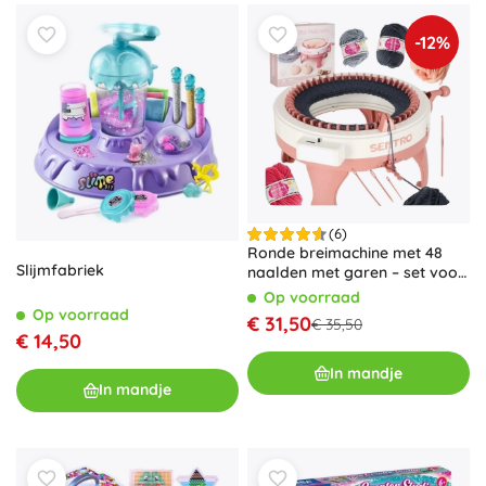
-12%
(6)
Ronde breimachine met 48
Slijmfabriek
naalden met garen – set voor
kinderen en beginners
Op voorraad
Op voorraad
€ 31,50
€ 35,50
€ 14,50
In mandje
In mandje