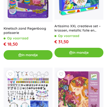
Artissimo XXL creatieve set –
Kinetisch zand Regenboog
krassen, metallic folie en
patisserie
glitters: magische verhalen
Op voorraad
Op voorraad
€ 31,50
€ 18,50
In mandje
In mandje