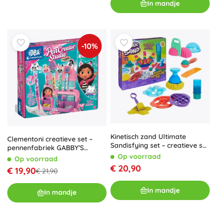
In mandje
-10%
Kinetisch zand Ultimate
Clementoni creatieve set –
Sandisfying set – creatieve set
pennenfabriek GABBY’S
met tools
DOLLHOUSE
Op voorraad
Op voorraad
€ 20,90
€ 19,90
€ 21,90
In mandje
In mandje