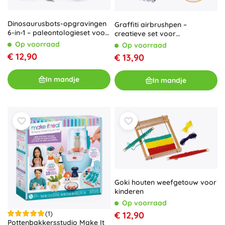
Dinosaurusbots-opgravingen
Graffiti airbrushpen –
6-in-1 – paleontologieset voor
creatieve set voor
kinderen
spraypainting
Op voorraad
Op voorraad
€ 12,90
€ 13,90
In mandje
In mandje
Goki houten weefgetouw voor
kinderen
Op voorraad
(1)
€ 12,90
Pottenbakkersstudio Make It