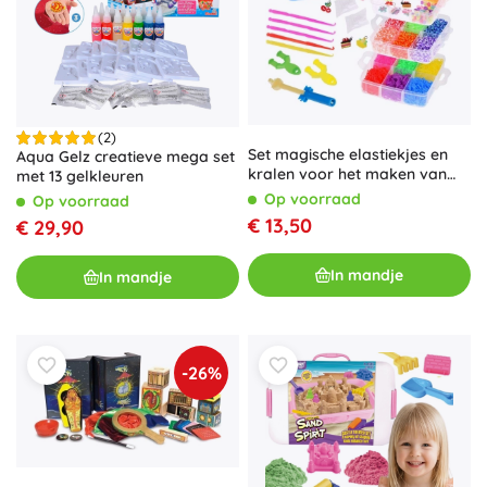
(2)
Set magische elastiekjes en
Aqua Gelz creatieve mega set
kralen voor het maken van
met 13 gelkleuren
armbanden 4500 stuks
Op voorraad
Op voorraad
€ 13,50
€ 29,90
In mandje
In mandje
-26%