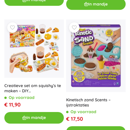
In mandje
Creatieve set om squishy’s te
maken – DIY
ontbijtetenswaren
Op voorraad
Kinetisch zand Scents –
€ 11,90
ijstraktaties
Op voorraad
In mandje
€ 17,50