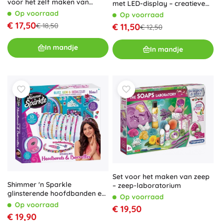
voor het zelf maken van
met LED-display – creatieve
kettingen
set
Op voorraad
Op voorraad
€ 17,50
€ 18,50
€ 11,50
€ 12,50
In mandje
In mandje
Set voor het maken van zeep
Shimmer 'n Sparkle
– zeep-laboratorium
glinsterende hoofdbanden en
Op voorraad
haaraccessoires
Op voorraad
€ 19,50
€ 19,90