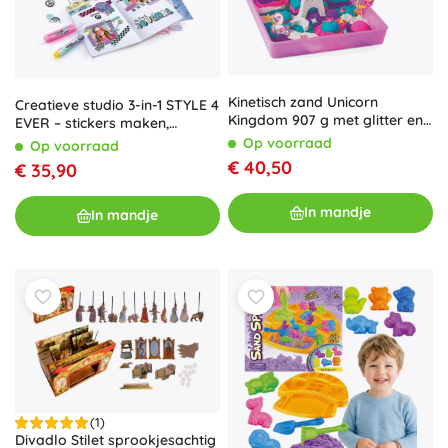
Kinetisch zand Unicorn
Creatieve studio 3-in-1 STYLE 4
Kingdom 907 g met glitter en
EVER – stickers maken,
accessoires
embossen en washi-tape
Op voorraad
Op voorraad
€ 40,50
€ 35,90
In mandje
In mandje
(1)
Divadlo Stilet sprookjesachtig