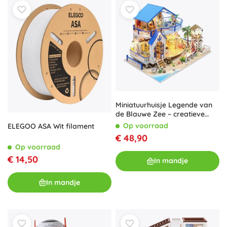
Miniatuurhuisje Legende van
de Blauwe Zee – creatieve
bouwset met LED-verlichting
Op voorraad
ELEGOO ASA Wit filament
€ 48,90
Op voorraad
€ 14,50
In mandje
In mandje