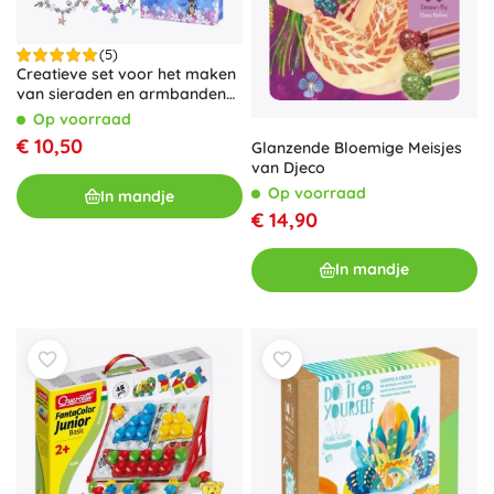
(5)
Creatieve set voor het maken
van sieraden en armbanden
voor kinderen
Op voorraad
€ 10,50
Glanzende Bloemige Meisjes
van Djeco
Op voorraad
In mandje
€ 14,90
In mandje