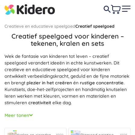
Creatieve en educatieve speelgoed
Creatief speelgoed
Creatief speelgoed voor kinderen –
tekenen, kralen en sets
Wek de fantasie van kinderen tot leven – creatief
speelgoed verandert ideeën in echte kunstwerken. Dit
creatieve en educatieve speelgoed voor kinderen
ontwikkelt verbeeldingskracht, geduld en de fijne motoriek
en brengt
plezier in het creëren
én
rustige concentratie
.
Kunstsets, doe-het-zelfprojecten en handmatig knutselen
leren werken met kleuren, vormen en materialen en
stimuleren
creativiteit
elke dag.
Liefhebbers van detail zullen enthousiast zijn over
Meer tonen
Diamond painting
, waarbij een fonkelend mozaïek uit
steentjes ontstaat en het kind precisie en geduld traint.
Voor kleine ontwerpers zijn er
Kralen en sieraden
– rijgen