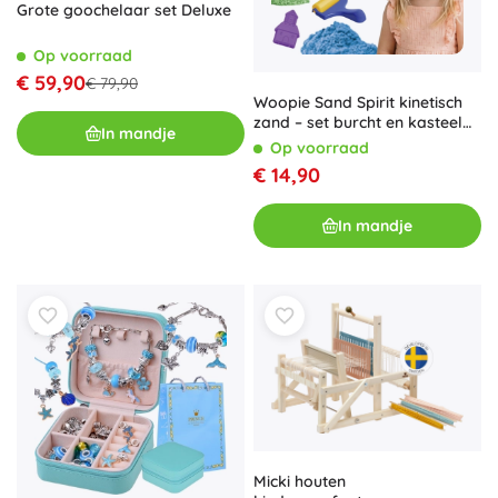
Grote goochelaar set Deluxe
Op voorraad
€ 59,90
€ 79,90
Woopie Sand Spirit kinetisch
zand – set burcht en kasteel
In mandje
(24-delig)
Op voorraad
€ 14,90
In mandje
Micki houten