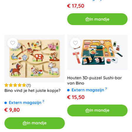
€ 17,50
In mandje
Houten 3D-puzzel Sushi-bar
van Bino
(1)
?
Extern magazijn
Bino vind je het juiste kopje?
€ 15,50
?
Extern magazijn
€ 9,80
In mandje
In mandje