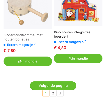
Bino houten inlegpuzzel
Kinderhandtrommel met
boerderij
houten balletjes
?
Extern magazijn
?
Extern magazijn
€ 6,80
€ 7,80
In mandje
In mandje
Volgende pagina
1
2
3