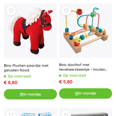
Bino doolhof met
Bino Pluchen paardje met
lieveheersbeestje – houten
geluiden Rood
motorisch speelgoed
Op voorraad
Op voorraad
€ 5,80
€ 8,80
In mandje
In mandje