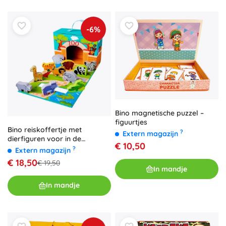
-6%
Bino magnetische puzzel –
figuurtjes
Bino reiskoffertje met
?
Extern magazijn
dierfiguren voor in de
€ 10,50
dierentuin
?
Extern magazijn
€ 18,50
€ 19,50
In mandje
In mandje