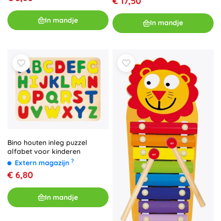
€ 17,50
In mandje
In mandje
Bino houten inleg puzzel
alfabet voor kinderen
?
Extern magazijn
€ 6,80
In mandje