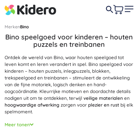
Merken
Bino
Bino speelgoed voor kinderen – houten
puzzels en treinbanen
Ontdek de wereld van Bino, waar houten speelgoed tot
leven komt en leren verandert in spel. Bino speelgoed voor
kinderen – houten puzzels, inlegpuzzels, blokken,
trekspeelgoed en treinbanen – stimuleert de ontwikkeling
van de fijne motoriek, logisch denken en hand-
oogcoördinatie. Kleurrijke motieven en doordachte details
nodigen uit om te ontdekken, terwijl
veilige materialen
en
hoogwaardige afwerking
zorgen voor
plezier en rust
bij elk
spelmoment.
In de Bino-collectie vind je een breed aanbod: Bino
Meer tonen
treinbaan en accessoires, Bino puzzels en bouwsets,
didactisch en motorisch Bino speelgoed (telramen,