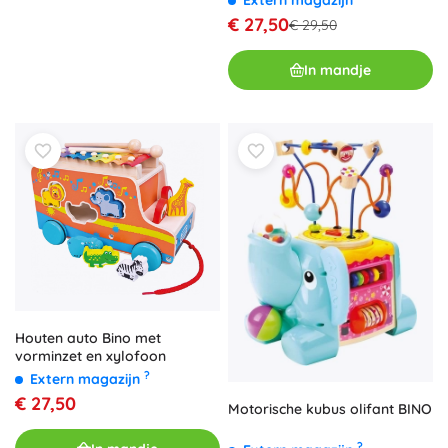
Extern magazijn
€ 27,50
€ 29,50
In mandje
Houten auto Bino met
vorminzet en xylofoon
?
Extern magazijn
€ 27,50
Motorische kubus olifant BINO
?