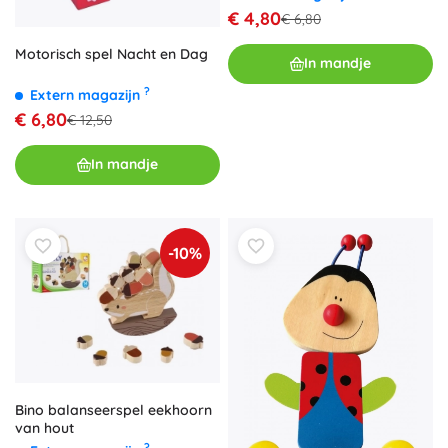
€ 4,80
€ 6,80
Motorisch spel Nacht en Dag
In mandje
?
Extern magazijn
€ 6,80
€ 12,50
In mandje
-10%
Bino balanseerspel eekhoorn
van hout
?