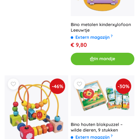
Bino metalen kinderxylofoon
Leeuwtje
?
Extern magazijn
€ 9,80
In mandje
-46%
-30%
Bino houten blokpuzzel –
wilde dieren, 9 stukken
?
Extern magazijn