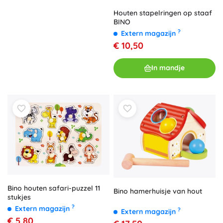
Houten stapelringen op staaf
BINO
?
Extern magazijn
€ 10,50
In mandje
Bino houten safari-puzzel 11
Bino hamerhuisje van hout
stukjes
?
Extern magazijn
?
Extern magazijn
€ 5,80