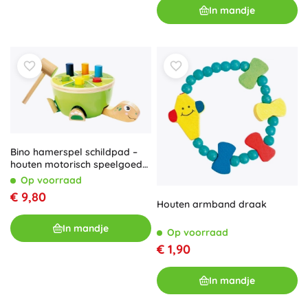
In mandje
Bino hamerspel schildpad –
houten motorisch speelgoed
voor kinderen
Op voorraad
€ 9,80
Houten armband draak
In mandje
Op voorraad
€ 1,90
In mandje