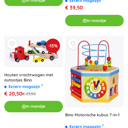
In mandje
Extern magazijn
€ 39,50
In mandje
-13%
Houten vrachtwagen met
autootjes Bino
?
Extern magazijn
€ 20,50
€ 23,50
In mandje
Bino Motorische kubus 7-in-1
?
Extern magazijn