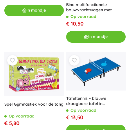
Bino multifunctionele
bouwvrachtwagen met
In mandje
gereedschap
Op voorraad
€ 10,50
In mandje
Tafeltennis – blauwe
draagbare tafel in
Spel Gymnastiek voor de tong
middelgroot formaat met
Op voorraad
accessoires
Op voorraad
€ 13,50
€ 5,80