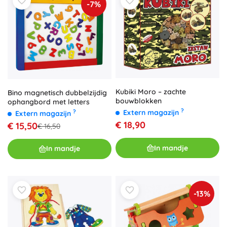
-7%
Kubiki Moro – zachte
Bino magnetisch dubbelzijdig
bouwblokken
ophangbord met letters
?
?
Extern magazijn
Extern magazijn
€ 18,90
€ 15,50
€ 16,50
In mandje
In mandje
-13%