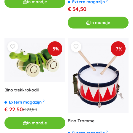
?
In mandje
Extern magazijn
€ 54,50
In mandje
-5%
-7%
Bino trekkrokodil
?
Extern magazijn
€ 22,50
€ 23,50
Bino Trommel
In mandje
?