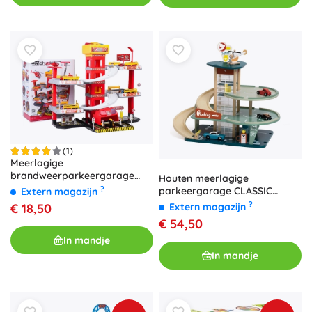
(1)
Meerlagige
brandweerparkeergarage
Houten meerlagige
met lift en accessoires
?
parkeergarage CLASSIC
Extern magazijn
WORLD met auto, helikopter,
?
Extern magazijn
€ 18,50
wasstraat en tankstation
€ 54,50
In mandje
In mandje