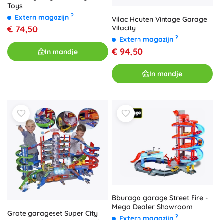
Toys
?
Extern magazijn
Vilac Houten Vintage Garage
Vilacity
€ 74,50
?
Extern magazijn
€ 94,50
In mandje
In mandje
Bburago garage Street Fire -
Mega Dealer Showroom
Grote garageset Super City
?
Extern magazijn