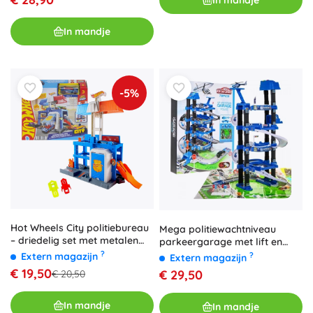
In mandje
-5%
Hot Wheels City politiebureau
Mega politiewachtniveau
– driedelig set met metalen
parkeergarage met lift en
politieauto
speelmat
?
?
Extern magazijn
Extern magazijn
€ 19,50
€ 29,50
€ 20,50
In mandje
In mandje