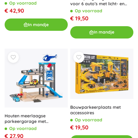
Op voorraad
voor 6 auto’s met licht- en
geluidseffecten
€ 42,90
Op voorraad
€ 19,50
In mandje
In mandje
Bouwparkeerplaats met
accessoires
Houten meerlaagse
Op voorraad
parkeergarage met
€ 19,50
helikopterlandingsplaats
Op voorraad
€ 27,90