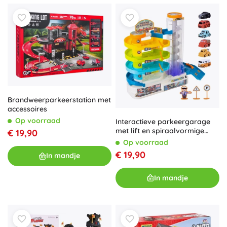
Brandweerparkeerstation met
accessoires
Op voorraad
Interactieve parkeergarage
met lift en spiraalvormige
€ 19,90
ramp voor kinderen
Op voorraad
€ 19,90
In mandje
In mandje