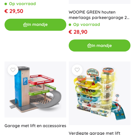
Op voorraad
€ 29,50
WOOPIE GREEN houten
meerlaags parkeergarage 2-
in-1 met station en figuurtjes,
Op voorraad
In mandje
12 delen, FSC
€ 28,90
In mandje
Garage met lift en accessoires
Verdiepte garage met lift