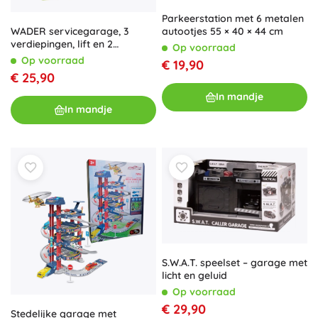
Parkeerstation met 6 metalen
WADER servicegarage, 3
autootjes 55 × 40 × 44 cm
verdiepingen, lift en 2
Op voorraad
autootjes
Op voorraad
€ 19,90
€ 25,90
In mandje
In mandje
S.W.A.T. speelset – garage met
licht en geluid
Op voorraad
€ 29,90
Stedelijke garage met