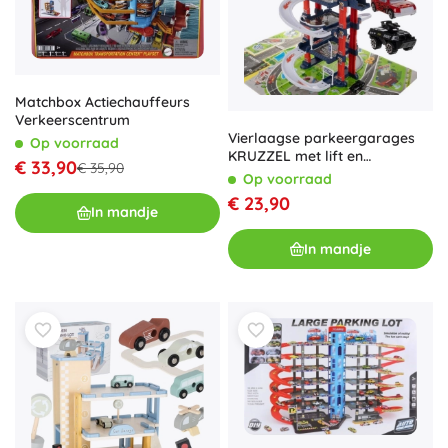
Matchbox Actiechauffeurs
Verkeerscentrum
Vierlaagse parkeergarages
Op voorraad
KRUZZEL met lift en
€ 33,90
€ 35,90
verlichting
Op voorraad
€ 23,90
In mandje
In mandje