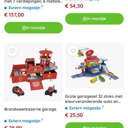
met 7 verdiepingen, 6 metalen
€ 54,50
autootjes en locomotief met
?
Extern magazijn
licht en geluid
€ 137,00
In mandje
In mandje
Grote garageset 32 stuks met
kleurveranderende auto en
vliegtuig
?
Extern magazijn
Brandweerkazerne garage
€ 25,50
?
Extern magazijn
€ 28,90
In mandje