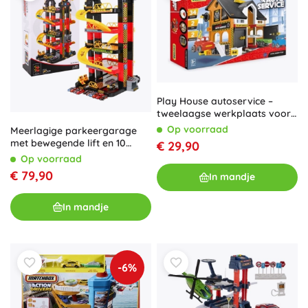
Play House autoservice –
tweelaagse werkplaats voor
kinderen
Op voorraad
Meerlagige parkeergarage
met bewegende lift en 10
€ 29,90
raceautootjes
Op voorraad
€ 79,90
In mandje
In mandje
-6%