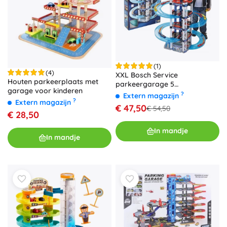
(1)
(4)
XXL Bosch Service
Houten parkeerplaats met
parkeergarage 5
garage voor kinderen
verdiepingen 85 cm van Klein
?
Extern magazijn
?
Extern magazijn
+ 2 autootjes
€ 47,50
€ 54,50
€ 28,50
In mandje
In mandje