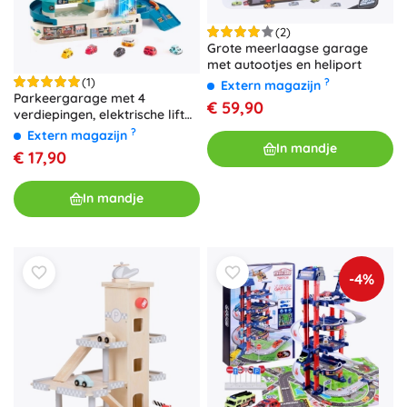
(2)
Grote meerlaagse garage
met autootjes en heliport
(1)
?
Extern magazijn
Parkeergarage met 4
€ 59,90
verdiepingen, elektrische lift
en 6 autootjes
?
Extern magazijn
In mandje
€ 17,90
In mandje
-4%