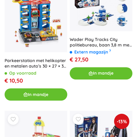
Wader Play Tracks City
politiebureau, baan 3,8 m met
3 autootjes
?
Extern magazijn
€ 27,50
Parkeerstation met helikopter
en metalen auto’s 30 × 27 × 37
cm
In mandje
Op voorraad
€ 10,50
In mandje
-13%