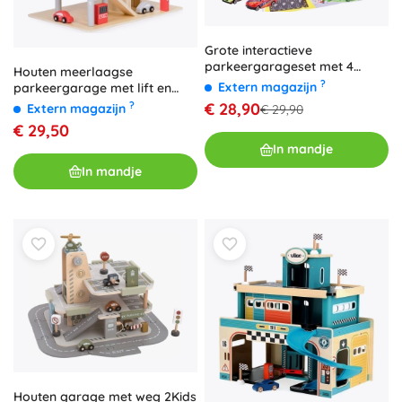
Grote interactieve
parkeergarageset met 4
Houten meerlaagse
verdiepingen en elektrische lift
?
Extern magazijn
parkeergarage met lift en
autootjes ECOTOYS
€ 28,90
?
Extern magazijn
€ 29,90
€ 29,50
In mandje
In mandje
Houten garage met weg 2Kids