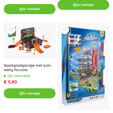
In mandje
In mandje
Speelgoedgarage met auto
Welly Porsche
Op voorraad
€ 5,80
In mandje