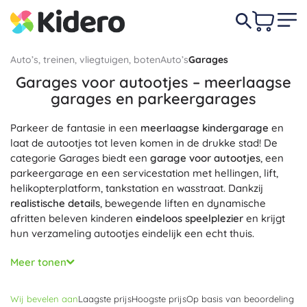
Auto’s, treinen, vliegtuigen, boten
Auto’s
Garages
Garages voor autootjes – meerlaagse
garages en parkeergarages
Parkeer de fantasie in een
meerlaagse kindergarage
en
laat de autootjes tot leven komen in de drukke stad! De
categorie Garages biedt een
garage voor autootjes
, een
parkeergarage en een servicestation met hellingen, lift,
helikopterplatform, tankstation en wasstraat. Dankzij
realistische details
, bewegende liften en dynamische
afritten beleven kinderen
eindeloos speelplezier
en krijgt
hun verzameling autootjes eindelijk een echt thuis.
Kies uit
meerlaagse garages
met 2–5 verdiepingen, een
Meer tonen
compacte garage voor op de kinderkamer of een
uitgebreide parkeergarage voor kleine racers. Een
houten
Wij bevelen aan
Laagste prijs
Hoogste prijs
Op basis van beoordeling
garage voor kinderen
scoort met duurzaamheid en een