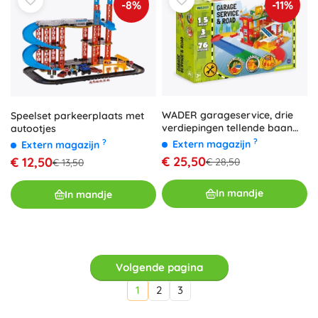
-8%
-11%
WADER garageservice, drie
Speelset parkeerplaats met
verdiepingen tellende baan
autootjes
van 1,5 m met 2 auto's
?
?
Extern magazijn
Extern magazijn
€ 25,50
€ 12,50
€ 28,50
€ 13,50
In mandje
In mandje
Volgende pagina
1
2
3