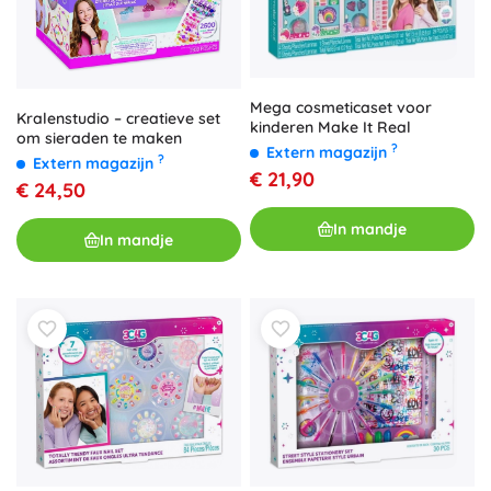
Mega cosmeticaset voor
Kralenstudio – creatieve set
kinderen Make It Real
om sieraden te maken
?
Extern magazijn
?
Extern magazijn
€ 21,90
€ 24,50
In mandje
In mandje