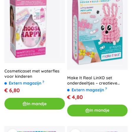
Cosmeticaset met waterfles
voor kinderen
Make It Real LinXO set
?
onderdeeltjes – creatieve
Extern magazijn
bouwset voor kinderen
?
€ 6,80
Extern magazijn
€ 4,80
In mandje
In mandje