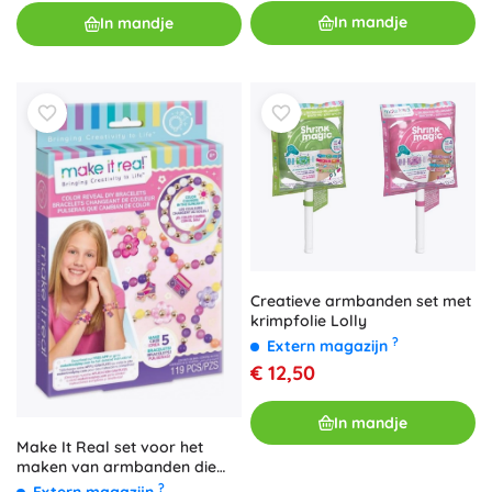
In mandje
In mandje
Creatieve armbanden set met
krimpfolie Lolly
?
Extern magazijn
€ 12,50
In mandje
Make It Real set voor het
maken van armbanden die
van kleur veranderen in de
?
Extern magazijn