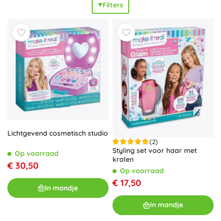
Filters
schetsboeken met stickers ontbreken niet. Elke verpakking
bevat alles wat je nodig hebt (kralendoos, rijgsnoeren,
hangers, instructies) zodat knutselen
makkelijk en leuk
is.
Kies
startersets
voor beginners (ca. 6+) of grotere
ateliersetjes voor gevorderde makers – op basis van
thema, moeilijkheidsgraad of favoriete kleuren. Make It
Real is een
fantastisch cadeau
voor verjaardagen en
Kerst: kinderen krijgen uren knutselplezier, training van
geduld,
ontwikkeling van de fijne motoriek
en oog voor
design. Trendy motieven, kralen en kwalitatieve
componenten zorgen voor een professioneel ogend
resultaat waar jonge ontwerpers trots op zullen zijn.
Lichtgevend cosmetisch studio
(2)
Styling set voor haar met
Op voorraad
kralen
€ 30,50
Op voorraad
€ 17,50
In mandje
In mandje