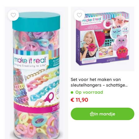
Set voor het maken van
sleutelhangers – schattige
pluizige bolletjes
Op voorraad
€ 11,90
In mandje