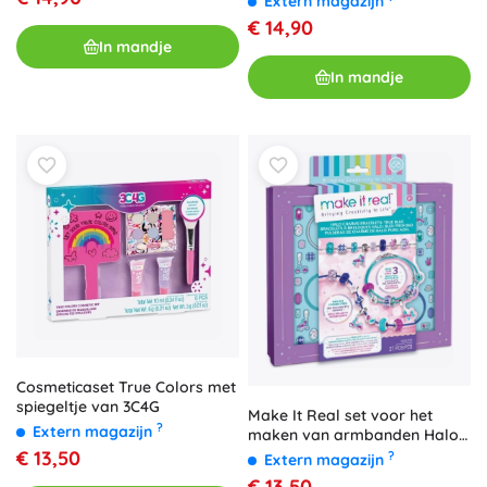
Extern magazijn
€ 14,90
In mandje
In mandje
Cosmeticaset True Colors met
spiegeltje van 3C4G
Make It Real set voor het
?
Extern magazijn
maken van armbanden Halo
Charms True Blue
€ 13,50
?
Extern magazijn
€ 13,50