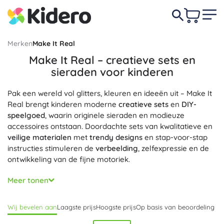
Merken
Make It Real
Make It Real – creatieve sets en
sieraden voor kinderen
Pak een wereld vol glitters, kleuren en ideeën uit – Make It
Real brengt kinderen moderne
creatieve sets
en
DIY-
speelgoed
, waarin originele sieraden en modieuze
accessoires ontstaan. Doordachte sets van kwalitatieve en
veilige materialen
met
trendy designs
en stap-voor-stap
instructies stimuleren de
verbeelding
, zelfexpressie en de
ontwikkeling van de fijne motoriek.
In de Make It Real-collectie vind je creatieve sets voor het
Meer tonen
maken van sieraden
– DIY-armbanden van kralen, hangers
en charms, kettingen, sleutelhangers of scrunchie-
Wij bevelen aan
Laagste prijs
Hoogste prijs
Op basis van beoordeling
haarelastieken. Ook
nail art
en
kindermanicure
,
glittertattoos, cosmeticasets en
fashion design