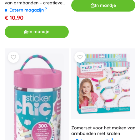
van armbanden – creatieve
In mandje
set voor kinderen
?
Extern magazijn
€ 10,90
In mandje
Zomerset voor het maken van
armbanden met kralen
?