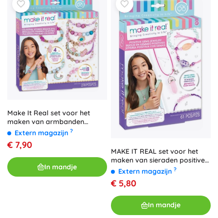
Make It Real set voor het
maken van armbanden
Celestial Stones
?
Extern magazijn
€ 7,90
MAKE IT REAL set voor het
maken van sieraden positive
In mandje
gems – ketting en 3
?
Extern magazijn
armbanden
€ 5,80
In mandje