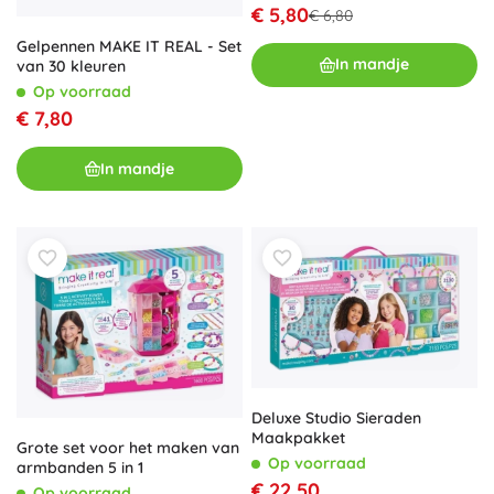
€ 5,80
€ 6,80
Gelpennen MAKE IT REAL - Set
In mandje
van 30 kleuren
Op voorraad
€ 7,80
In mandje
Deluxe Studio Sieraden
Maakpakket
Grote set voor het maken van
Op voorraad
armbanden 5 in 1
€ 22,50
Op voorraad