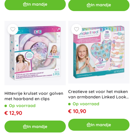
In mandje
In mandje
Creatieve set voor het maken
Hittevrije krulset voor golven
van armbanden Linked Looks
met haarband en clips
MAKE IT REAL
Op voorraad
Op voorraad
€ 10,90
€ 12,90
In mandje
In mandje