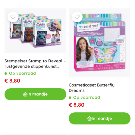
Stempelset Stamp to Reveal –
rustgevende stippenkunst
voor kinderen
Op voorraad
€ 8,80
Cosmeticaset Butterfly
Dreams
In mandje
Op voorraad
€ 8,80
In mandje