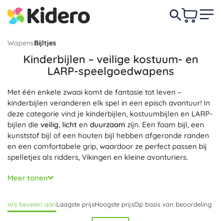
Wapens
Bijltjes
Kinderbijlen – veilige kostuum- en
LARP-speelgoedwapens
Met één enkele zwaai komt de fantasie tot leven –
kinderbijlen veranderen elk spel in een episch avontuur! In
deze categorie vind je kinderbijlen, kostuumbijlen en LARP-
bijlen die
veilig
,
licht
en
duurzaam
zijn. Een foam bijl, een
kunststof bijl of een houten bijl hebben afgeronde randen
en een comfortabele grip, waardoor ze perfect passen bij
spelletjes als ridders, Vikingen en kleine avonturiers.
Elke kinderbijl valt op door een gedetailleerd design voor
Meer tonen
een
realistische uitstraling
zonder scherpe randen. Een
ergonomisch gevormd handvat en uitgebalanceerd
Wij bevelen aan
Laagste prijs
Hoogste prijs
Op basis van beoordeling
gewicht maken bediening en langer spelen makkelijker. De
LARP-foam bijl is
zacht en vriendelijk
voor de omgeving, de