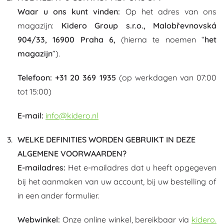
Waar u ons kunt vinden:
Op het adres van ons
magazijn:
Kidero Group s.r.o., Malobřevnovská
904/33, 16900 Praha 6,
(hierna te noemen “
het
magazijn
”).
Telefoon: +31 20 369 1935
(op werkdagen van 07:00
tot 15:00)
E-mail:
info@kidero.nl
WELKE DEFINITIES WORDEN GEBRUIKT IN DEZE
ALGEMENE VOORWAARDEN?
E-mailadres:
Het e-mailadres dat u heeft opgegeven
bij het aanmaken van uw account, bij uw bestelling of
in een ander formulier.
Webwinkel:
Onze online winkel, bereikbaar via
kidero.