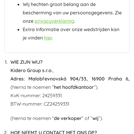
Wij hechten groot belang aan de
bescherming van uw persoonsgegevens. Zie
onze
privacyverklaring
.
Extra informatie over onze wedstrijden kan
je vinden
hier
.
WIE ZIJN WIJ?
Kidero Group s.r.o.
,
Adres:
Malobřevnovská 904/33, 16900 Praha 6,
(hierna te noemen “
het hoofdkantoor
”).
KvK-nummer: 24259331
BTW-nummer: CZ24259331
(hierna te noemen “
de verkoper
” of “
wij
”).
HOE NEEMT U CONTACT MET ONS OP?