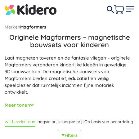
Merken
Magformers
Originele Magformers – magnetische
bouwsets voor kinderen
Laat magneten toveren en de fantasie vliegen – originele
Magformers veranderen kinderlijke ideeën in geweldige
3D-bouwwerken. De magnetische bouwsets van
Magformers bieden
creatief
,
educatief
en
veilig
speelplezier dat ruimtelijk inzicht en fijne motoriek
ontwikkelt.
Lichte en duurzame onderdelen met hoogwaardige
Meer tonen
magneten klikken intuïtief in elkaar, waardoor bouwen
eenvoudig en vloeiend is. Alle sets en onderdelen van
Wij bevelen aan
Laagste prijs
Hoogste prijs
Op basis van beoordeling
Magformers zijn
volledig compatibel
, zodat je de collectie
kunt uitbreiden en steeds grotere modellen kunt creëren
Filters
van vierkanten, driehoeken, rechthoeken en andere