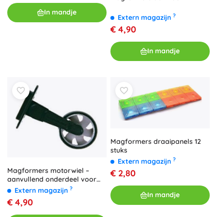
In mandje
?
Extern magazijn
€ 4,90
In mandje
Magformers draaipanels 12
stuks
?
Extern magazijn
Magformers motorwiel –
€ 2,80
aanvullend onderdeel voor
driewielers en eensporig
?
Extern magazijn
In mandje
voertuigen
€ 4,90