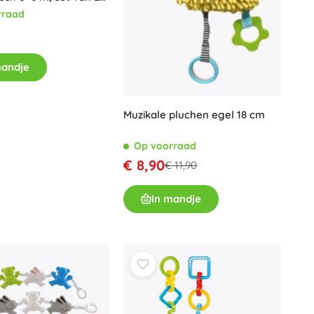
g en lichtgevend)
rraad
mandje
Muzikale pluchen egel 18 cm
Op voorraad
€ 8,90
€ 11,90
In mandje