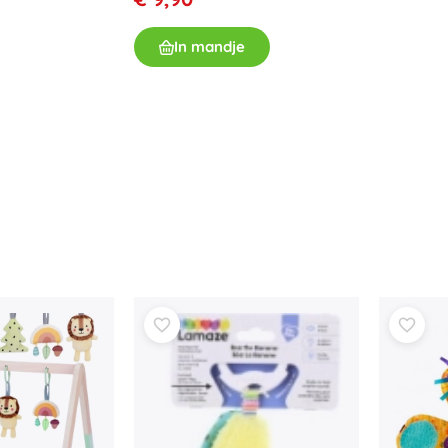
Uitrusting voor kinderen
Veiligheid
In mandje
Voeden en borstvoeding
Koupání
Kinderwagens
Slaap
+
Meer tonen
Elektronisch speelgoed
Afstandsbedienbare speelgoed
Spelconsoles
Drones
Kijk op
Microscopen en telescopen
+
Meer tonen