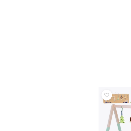
Speelgoed voor de allerkleinsten
Rammelaars, bijtringen en fopspenen
Interactieve speelgoed
Puzzels, hamerspeelgoed en blokken
Knuffeldoekjes en tutteldoekjes
Loop- en trekspeelgoed
+
Meer tonen
Badspeelgoed