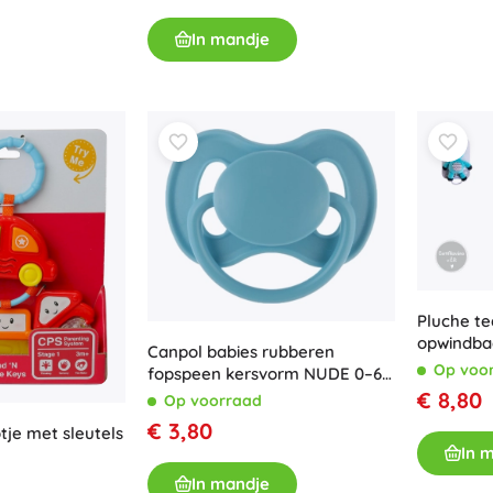
In mandje
Pluche t
opwindba
Canpol babies rubberen
clip 30 c
Op voo
fopspeen kersvorm NUDE 0–6
maanden, blauw
€ 8,80
Op voorraad
€ 3,80
je met sleutels
In 
In mandje