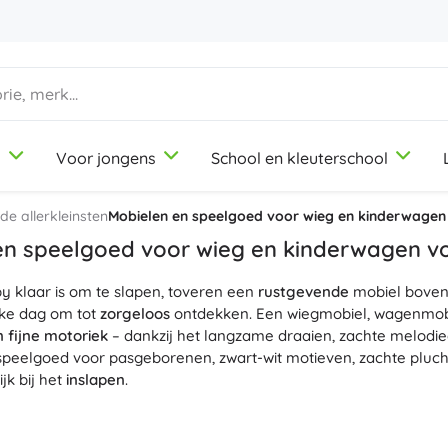
d
Voor jongens
School en kleuterschool
1-3 jaar
1-3 jaar
1-3 jaar
Knutsel- en tekenspullen
Duplo
Beroepsrollenspellen
e allerkleinsten
Mobielen en speelgoed voor wieg en kinderwagen
Klei
Schoonheidssalon
en speelgoed voor wieg en kinderwagen v
Kleurpotloden
Koks
 klaar is om te slapen, toveren een
Stiften
Winkeltje spelen
rustgevende
mobiel boven 
9-12 jaar
9-12 jaar
9-12 jaar
Icons
ke dag om tot
zorgeloos
ontdekken. Een wiegmobiel, wagenmobi
Stempels
Werkplaats
n fijne motoriek
– dankzij het langzame draaien, zachte melodi
Schorten en tafelkleden
Huishouden
speelgoed voor pasgeborenen, zwart-wit motieven, zachte pluch
+
+
Meer tonen
Meer tonen
jk bij het
inslapen
.
Friends
stiging met universele clips, bandjes en klittenband zorgt voor 
de meeste wiegjes, kinderwagens en autostoeltjes. Het lichte 
Kantoorbenodigdheden
Licentie