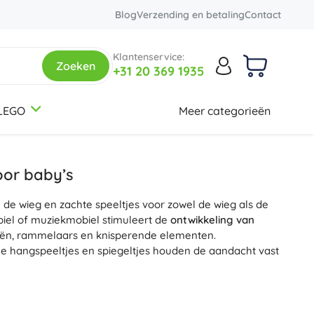
Blog
Verzending en betaling
Contact
Klantenservice:
Zoeken
+31 20 369 1935
LEGO
Meer categorieën
3-5 jaar
3-5 jaar
3-5 jaar
Rugzakken en tassen
Botanical Collection
Thema's
Schoolrugzakken
Dinosaurussen
oor baby’s
Kinder rugzakjes
Spoorwegen
de wieg en zachte speeltjes voor zowel de wieg als de
Rugzaksets
Eenhoorns
12+ jaar
12+ jaar
12+ jaar
Creator 3-in-1
el of muziek­mobiel stimuleert de
ontwikkeling van
Rugzakken voor studenten
Prinsessen
eën, rammelaars en knisperende elementen.
Tassen
Soldaten
e hangspeeltjes en spiegeltjes houden de aandacht vast
+
+
Meer tonen
Meer tonen
Disney
een
eenvoudige installatie
en montage zonder
ontwerp,
veilige
en
ongevaarlijke
materialen, afgeronde
Etuis en pennenhouders
Creatieve en educatieve speelgoed