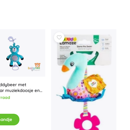
eddybeer met
ar muziekdoosje en
m
rraad
mandje