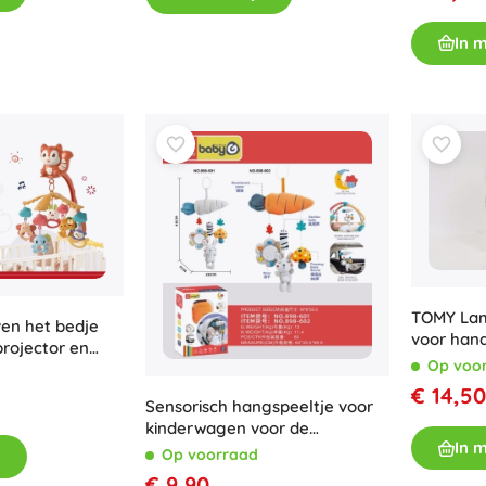
Bluey
Buitenspellen
In 
Voertuigen voor kinderen
Zandspeelgoed
Dots
Waterspeelgoed
Bellenblaas
+
Meer tonen
DC
Kinderkamer
Decoraties
Wednesday
Nachtlampjes en projectoren
TOMY La
ven het bedje
voor hand
Opbergruimte
rojector en
sokjes en
Op voo
ing
Skippers en wipdieren
€ 14,50
Lord of the Rings
Tenten en huisjes
Sensorisch hangspeeltje voor
+
Meer tonen
kinderwagen voor de
In 
allerkleinsten
Op voorraad
€ 9,90