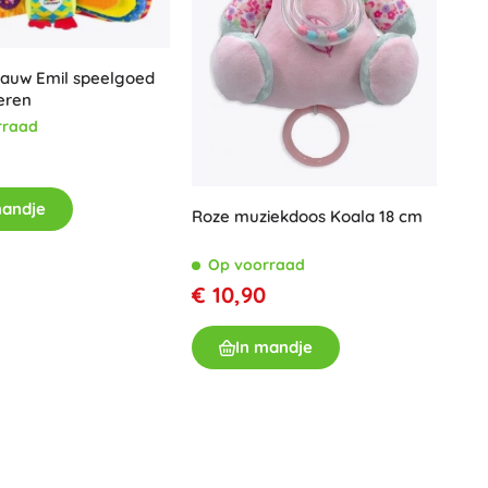
Voor meisjes
Sieraden
auw Emil speelgoed
Handtasjes
eren
Sieradendoosjes
rraad
mandje
Roze muziekdoos Koala 18 cm
Op voorraad
€ 10,90
In mandje