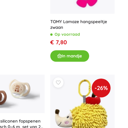
TOMY Lamaze hangspeeltje
zwaan
Op voorraad
€ 7,80
In mandje
-26%
siliconen fopspenen
ch 0–6 m, set van 2