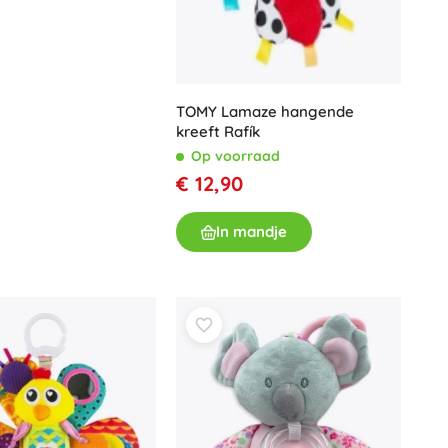
Wapens
Pistolen
Zwaarden en dolken
Waterpistolen
TOMY Lamaze hangende
Bogen
kreeft Rafík
Kruisbogen
Op voorraad
+
Meer tonen
€ 12,90
In mandje
Kinderkleding
Babykleding
T-shirts
Schoenen
Sweaters en truien
Sokken en panty’s
+
Meer tonen