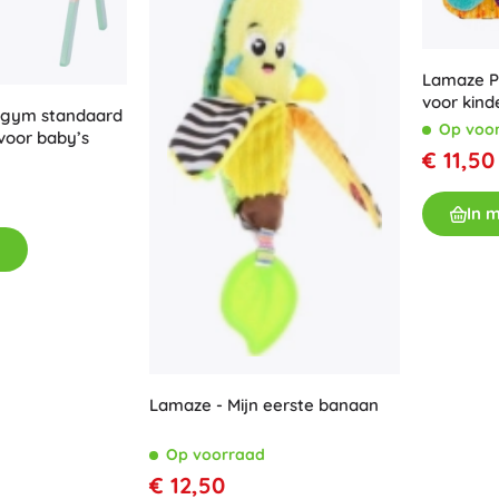
Accessoires
Batterijen
Lamaze P
Vervangende onderdelen
voor kind
ygym standaard
Pompjes
Op voo
voor baby’s
€ 11,50
In 
Winkelinrichting
Lamaze - Mijn eerste banaan
Op voorraad
€ 12,50