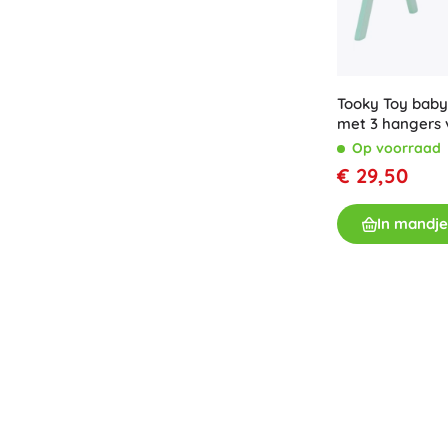
Boeken
Werk- en doeboekjes
Voor de allerkleinsten
Tooky Toy bab
Boekaccessoires
met 3 hangers 
Ansichtkaarten
Op voorraad
Voor kleine vertellers
€ 29,50
+
Meer tonen
In mandje
Cadeaubonnen