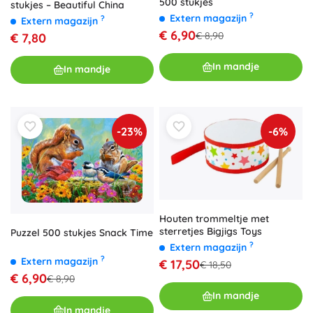
500 stukjes
stukjes – Beautiful China
?
Extern magazijn
?
Extern magazijn
€ 6,90
€ 8,90
€ 7,80
In mandje
In mandje
-23%
-6%
Houten trommeltje met
sterretjes Bigjigs Toys
Puzzel 500 stukjes Snack Time
?
Extern magazijn
?
Extern magazijn
€ 17,50
€ 18,50
€ 6,90
€ 8,90
In mandje
In mandje