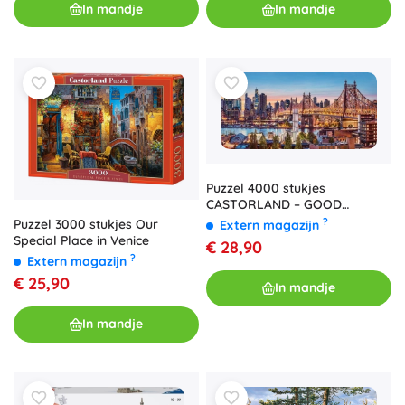
In mandje
In mandje
Puzzel 4000 stukjes
CASTORLAND – GOOD
EVENING NEW YORK
?
Puzzel 3000 stukjes Our
Extern magazijn
Special Place in Venice
€ 28,90
?
Extern magazijn
€ 25,90
In mandje
In mandje