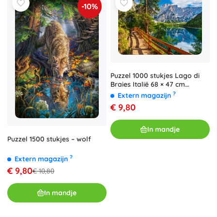
-10%
Puzzel 1000 stukjes Lago di
Braies Italië 68 × 47 cm
Castorland
?
Extern magazijn
€ 9,80
In mandje
Puzzel 1500 stukjes – wolf
?
Extern magazijn
€ 9,80
€ 10,80
In mandje