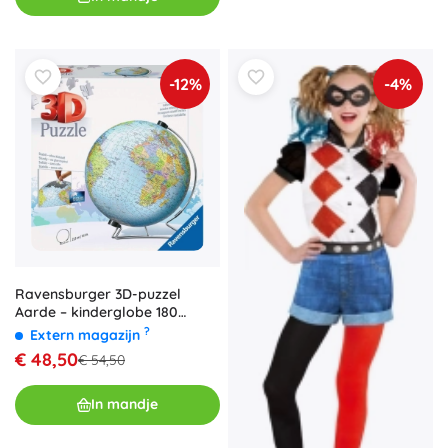
-12%
-4%
Ravensburger 3D-puzzel
Aarde – kinderglobe 180
stukjes
?
Extern magazijn
€ 48,50
€ 54,50
In mandje