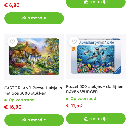
In mandje
€ 6,80
In mandje
Puzzel 500 stukjes – dolfijnen
CASTORLAND Puzzel Huisje in
RAVENSBURGER
het bos 3000 stukken
Op voorraad
Op voorraad
€ 11,50
€ 16,90
In mandje
In mandje