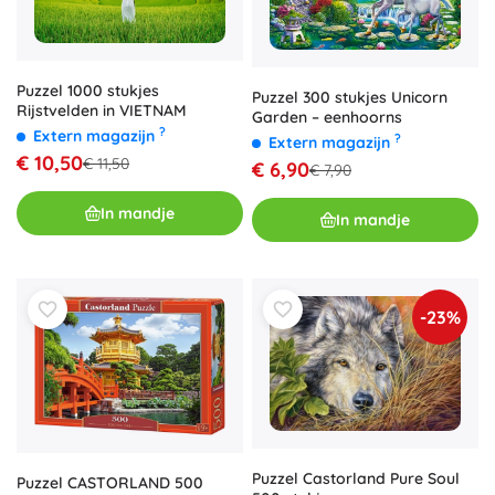
Puzzel 1000 stukjes
Puzzel 300 stukjes Unicorn
Rijstvelden in VIETNAM
Garden – eenhoorns
?
Extern magazijn
?
Extern magazijn
€ 10,50
€ 11,50
€ 6,90
€ 7,90
In mandje
In mandje
-23%
Puzzel Castorland Pure Soul
Puzzel CASTORLAND 500