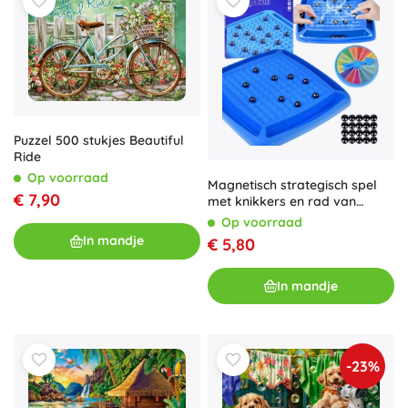
Puzzel 500 stukjes Beautiful
Ride
Op voorraad
Magnetisch strategisch spel
€ 7,90
met knikkers en rad van
fortuin voor het gezin
Op voorraad
In mandje
€ 5,80
In mandje
-23%