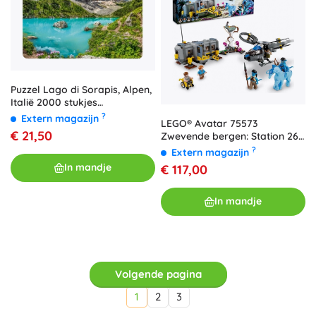
Puzzel Lago di Sorapis, Alpen,
Italië 2000 stukjes
CASTORLAND
?
Extern magazijn
LEGO® Avatar 75573
€ 21,50
Zwevende bergen: Station 26
en RDA Samson
?
Extern magazijn
In mandje
€ 117,00
In mandje
Volgende pagina
1
2
3