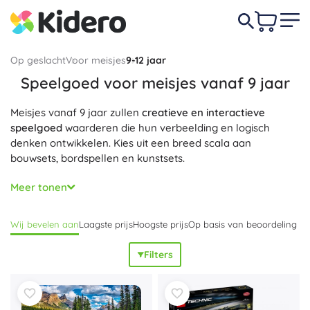
Op geslacht
Voor meisjes
9-12 jaar
Speelgoed voor meisjes vanaf 9 jaar
Meisjes vanaf 9 jaar zullen
creatieve en interactieve
speelgoed
waarderen die hun verbeelding en logisch
denken ontwikkelen. Kies uit een breed scala aan
bouwsets, bordspellen en kunstsets.
Ons
veilige en kwaliteitsvolle speelgoed
ondersteunt niet
Meer tonen
alleen plezier, maar ook educatieve elementen. Vind het
ideale cadeau voor je kleine dame!
Wij bevelen aan
Laagste prijs
Hoogste prijs
Op basis van beoordeling
Filters