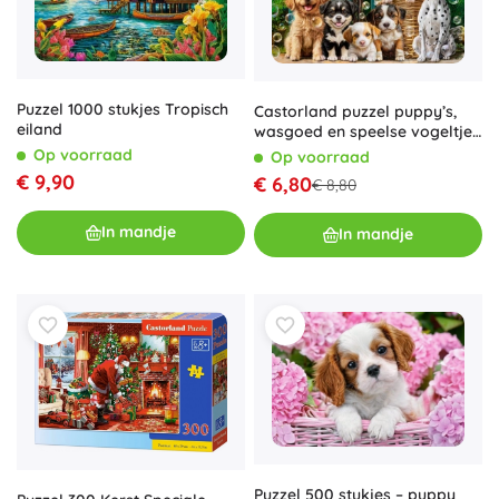
Puzzel 1000 stukjes Tropisch
Castorland puzzel puppy’s,
eiland
wasgoed en speelse vogeltjes
500 stukjes
Op voorraad
Op voorraad
€ 9,90
€ 6,80
€ 8,80
In mandje
In mandje
Puzzel 500 stukjes – puppy