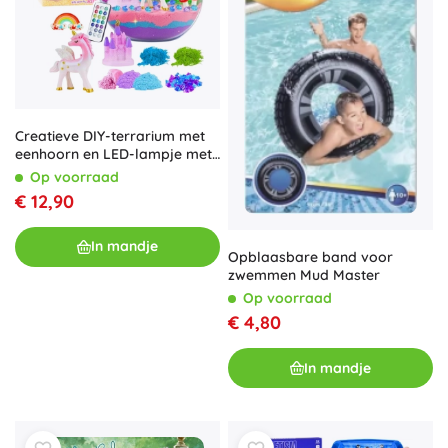
Creatieve DIY-terrarium met
eenhoorn en LED-lampje met
afstandsbediening
Op voorraad
€ 12,90
In mandje
Opblaasbare band voor
zwemmen Mud Master
Op voorraad
€ 4,80
In mandje