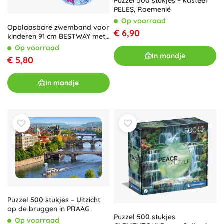
Puzzel 500 stukjes – kasteel
PELEȘ, Roemenië
Op voorraad
Opblaasbare zwemband voor
€ 6,90
kinderen 91 cm BESTWAY met
handgrepen – kleurrijk
Op voorraad
mozaïekpatroon
In mandje
€ 5,80
In mandje
Puzzel 500 stukjes – Uitzicht
op de bruggen in PRAAG
Puzzel 500 stukjes
Op voorraad