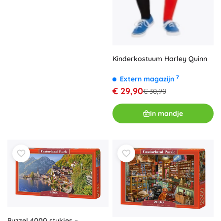
Kinderkostuum Harley Quinn
?
Extern magazijn
€ 29,90
€ 30,90
In mandje
Puzzel 4000 stukjes –