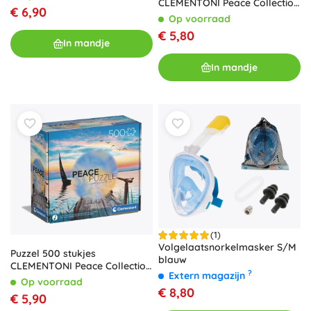
CLEMENTONI Peace Collection
€ 6,90
– Waterval The Flow
Op voorraad
€ 5,80
In mandje
In mandje
(1)
Volgelaatsnorkelmasker S/M
Puzzel 500 stukjes
blauw
CLEMENTONI Peace Collection
?
Extern magazijn
– Peaceful Wind
Op voorraad
€ 8,80
€ 5,90