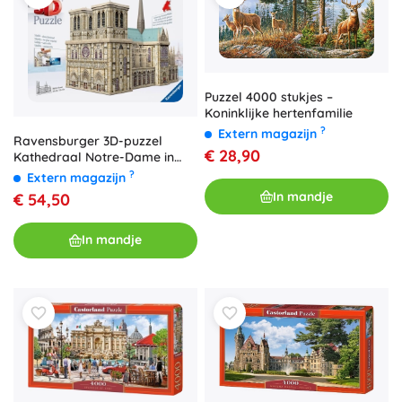
Puzzel 4000 stukjes –
Koninklijke hertenfamilie
?
Extern magazijn
Ravensburger 3D-puzzel
€ 28,90
Kathedraal Notre-Dame in
Parijs, 349 stukjes
?
Extern magazijn
In mandje
€ 54,50
In mandje