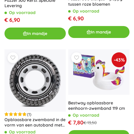
Puzzel 300 Kerst Speciale
tussen roze bloemen
Levering
Op voorraad
Op voorraad
€ 6,90
€ 6,90
In mandje
In mandje
-43%
Bestway opblaasbare
eenhoorn-zwemband 119 cm
(1)
Op voorraad
Opblaasbare zwemband in de
€ 7,80
€ 13,50
vorm van een autoband met
handgrepen INTEX
Op voorraad