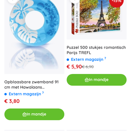
-15%
Puzzel 500 stukjes romantisch
Parijs TREFL
?
Extern magazijn
€ 5,90
€ 6,90
In mandje
Opblaasbare zwemband 91
cm met Hawaïaans
bloemenmotief INTEX
?
Extern magazijn
€ 3,80
In mandje