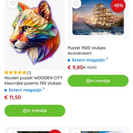
-10%
Puzzel 1500 stukjes
Avondvaart
?
Extern magazijn
€ 9,80
€ 10,80
(1)
Houten puzzel WOODEN CITY
In mandje
kleurrijke poema 150 stukjes
?
Extern magazijn
€ 11,50
In mandje