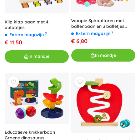
Woopie Spiraaltoren met
Klip klap baan met 4
ballenbaan en 3 balletjes
autootjes
voor kinderen
?
Extern magazijn
?
Extern magazijn
€ 6,80
€ 11,50
In mandje
In mandje
Educatieve knikkerbaan
Groene dinosaurus