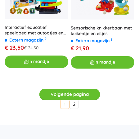
Interactief educatief
Sensorische knikkerbaan met
speelgoed met autootjes en
kuikentje en eitjes
geluids- en lichteffecten
?
?
Extern magazijn
Extern magazijn
€ 23,50
€ 21,90
€ 24,50
In mandje
In mandje
Volgende pagina
1
2