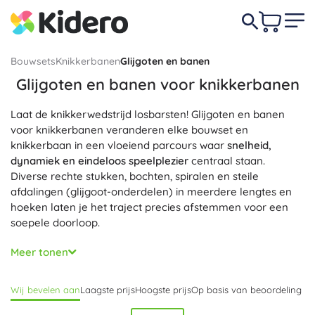
Bouwsets
Knikkerbanen
Glijgoten en banen
Glijgoten en banen voor knikkerbanen
Laat de knikkerwedstrijd losbarsten! Glijgoten en banen
voor knikkerbanen veranderen elke bouwset en
knikkerbaan in een vloeiend parcours waar
snelheid,
dynamiek en eindeloos speelplezier
centraal staan.
Diverse rechte stukken, bochten, spiralen en steile
afdalingen (glijgoot-onderdelen) in meerdere lengtes en
hoeken laten je het traject precies afstemmen voor een
soepele doorloop.
Modulaire onderdelen dienen als slimme uitbreiding van je
Meer tonen
knikkerbaan en als accessoires voor knikkerbanen: je
combineert, stapelt en verlengt ze eenvoudig, zodat er
Wij bevelen aan
Laagste prijs
Hoogste prijs
Op basis van beoordeling
originele routes ontstaan helemaal naar jouw wens. Tijdens
het bouwen ontwikkelen zich spelenderwijs
creativiteit,