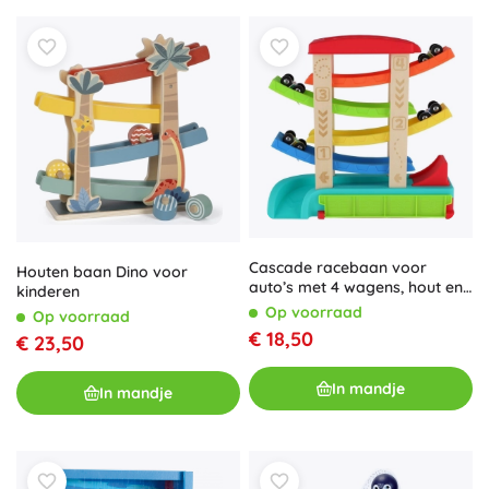
Cascade racebaan voor
Houten baan Dino voor
auto’s met 4 wagens, hout en
kinderen
kunststof, 33 × 32 × 10 cm
Op voorraad
Op voorraad
€ 18,50
€ 23,50
In mandje
In mandje