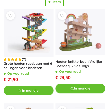
Filters
logisch denken en begrip van natuurkunde
–
zwaartekracht, snelheid en traject in de praktijk. Kies
glijgoten en banen voor knikkers op basis van de gewenste
lengte, helling en vorm – van gladde afdalingen via
technische secties tot dynamische combinaties.
Compatibele componenten en intuïtieve koppelingen
maken bouwen en later uitbreiden gemakkelijk; jouw
knikkerbaan krijgt
meer varianten, een hoger tempo en
een langere rit
.
(2)
Houten knikkerbaan Vrolijke
Grote houten racebaan met 6
Boerderij 2Kids Toys
hellingen voor kinderen
Op voorraad
Op voorraad
€ 23,50
€ 21,90
In mandje
In mandje