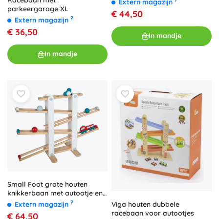
Extern magazijn
parkeergarage XL
€ 44,50
?
Extern magazijn
€ 36,50
In mandje
In mandje
Small Foot grote houten
knikkerbaan met autootje en
knikkers
?
Viga houten dubbele
Extern magazijn
racebaan voor autootjes
€ 64,50