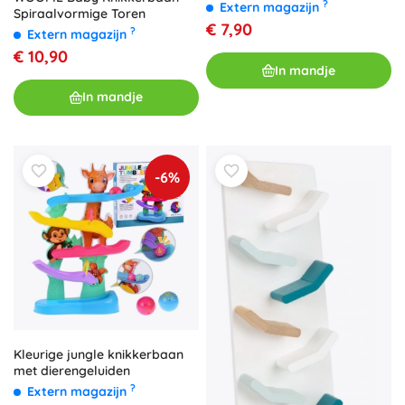
blaadjes
?
Extern magazijn
Spiraalvormige Toren
€ 7,90
?
Extern magazijn
€ 10,90
In mandje
In mandje
-6%
Kleurige jungle knikkerbaan
met dierengeluiden
?
Extern magazijn