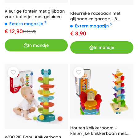
Kleurige fontein met glijbaan
Kleurrijke racebaan met
voor balletjes met geluiden
glijbaan en garage – 8
?
Extern magazijn
autootjes
?
Extern magazijn
€ 12,90
€ 13,90
€ 8,90
In mandje
In mandje
Houten knikkerboom –
kleurrijke knikkerbaan met
WOOPIE Baby Knikkerbaan