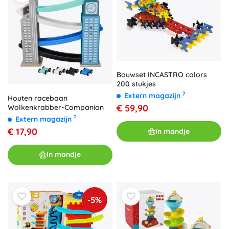
Bouwset INCASTRO colors
200 stukjes
?
Extern magazijn
Houten racebaan
€ 59,90
Wolkenkrabber-Companion
?
Extern magazijn
€ 17,90
In mandje
In mandje
-5%