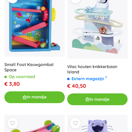
Small Foot Kauwgombal
Vilac houten knikkerbaan
Space
Island
Op voorraad
?
Extern magazijn
€ 3,80
€ 40,50
In mandje
In mandje