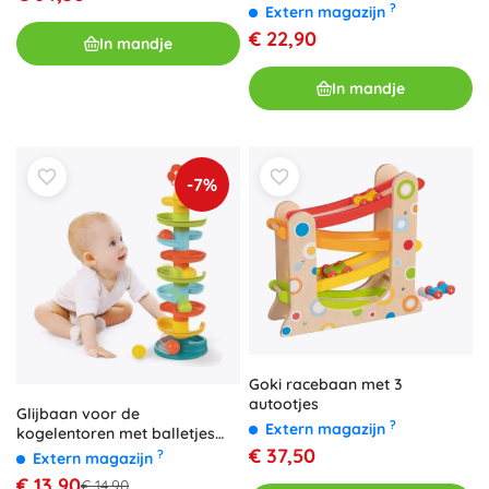
?
Extern magazijn
€ 22,90
In mandje
In mandje
-7%
Goki racebaan met 3
autootjes
Glijbaan voor de
?
Extern magazijn
kogelentoren met balletjes
€ 37,50
+18 m
?
Extern magazijn
€ 13,90
€ 14,90