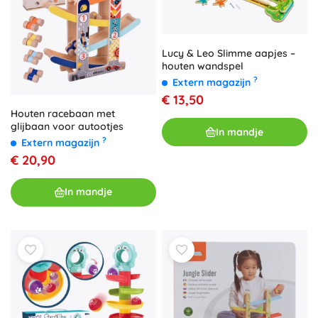
Lucy & Leo Slimme aapjes –
houten wandspel
?
Extern magazijn
€ 13,50
Houten racebaan met
glijbaan voor autootjes
In mandje
?
Extern magazijn
€ 20,90
In mandje