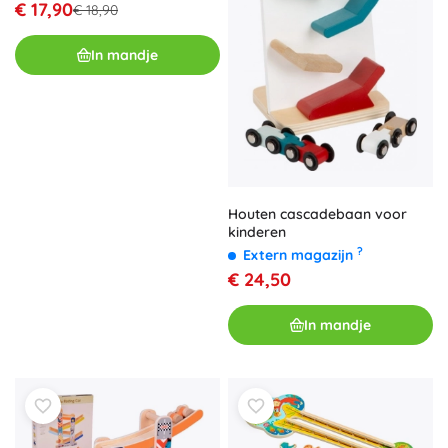
€ 17,90
€ 18,90
In mandje
Houten cascadebaan voor
kinderen
?
Extern magazijn
€ 24,50
In mandje