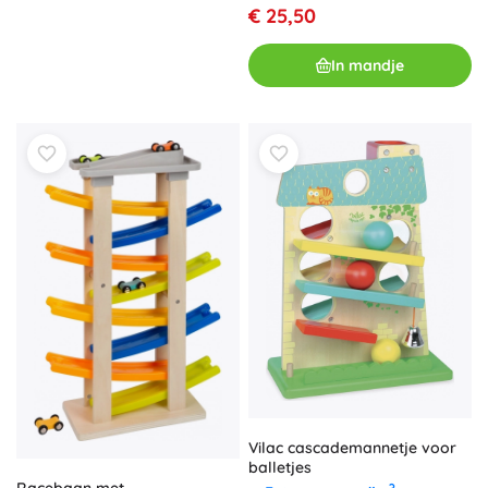
€ 25,50
In mandje
Vilac cascademannetje voor
balletjes
Racebaan met
?