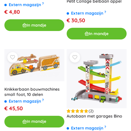
Petit Collage belbaan appel
?
Extern magazijn
€ 4,80
?
Extern magazijn
€ 30,50
In mandje
In mandje
Knikkerbaan bouwmachines
small foot, 10 delen
?
Extern magazijn
€ 45,50
(2)
Autobaan met garages Bino
In mandje
?
Extern magazijn