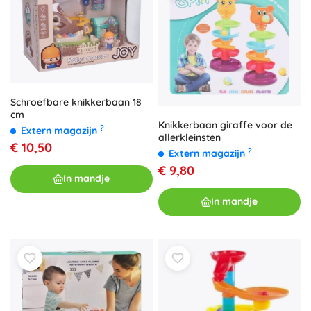
Schroefbare knikkerbaan 18
cm
Knikkerbaan giraffe voor de
?
Extern magazijn
allerkleinsten
€ 10,50
?
Extern magazijn
€ 9,80
In mandje
In mandje