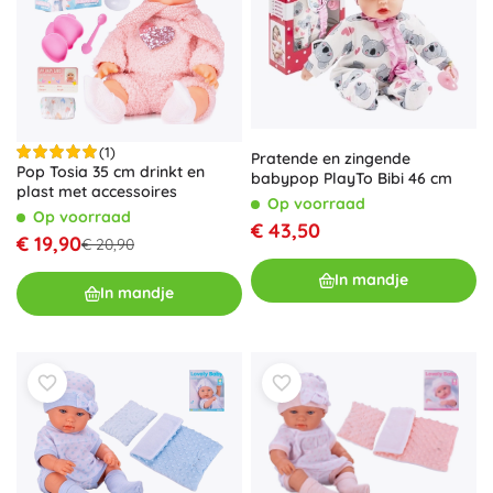
(1)
Pratende en zingende
Pop Tosia 35 cm drinkt en
babypop PlayTo Bibi 46 cm
plast met accessoires
Op voorraad
Op voorraad
€ 43,50
€ 19,90
€ 20,90
In mandje
In mandje