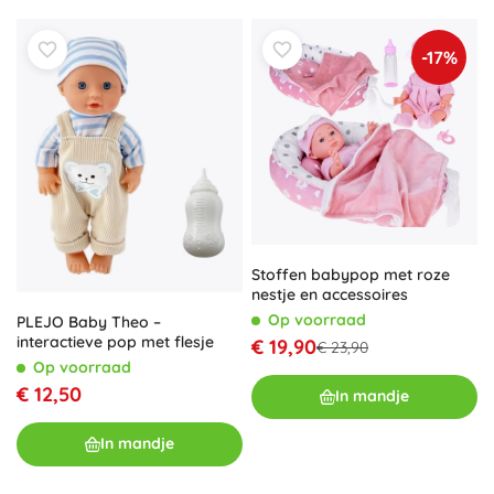
-17%
Stoffen babypop met roze
nestje en accessoires
Op voorraad
PLEJO Baby Theo –
interactieve pop met flesje
€ 19,90
€ 23,90
Op voorraad
€ 12,50
In mandje
In mandje