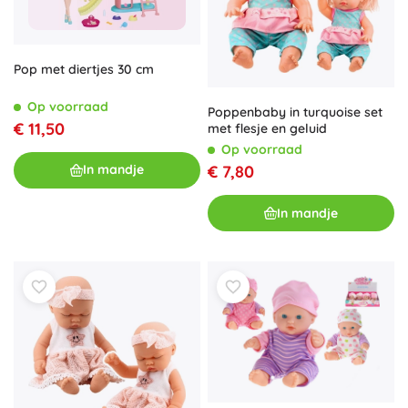
Pop met diertjes 30 cm
Op voorraad
Poppenbaby in turquoise set
€ 11,50
met flesje en geluid
Op voorraad
€ 7,80
In mandje
In mandje