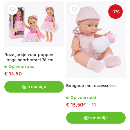
-7%
Roze jurkje voor poppen
Lange haarborstel 38 cm
Op voorraad
€ 14,90
Babypop met accessoires
In mandje
Op voorraad
€ 13,50
€ 14,50
In mandje