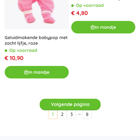
Op voorraad
€ 4,80
In mandje
Geluidmakende babypop met
zacht lijfje, roze
Op voorraad
€ 10,90
In mandje
Volgende pagina
…
1
2
3
8