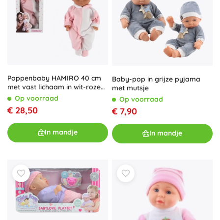
Poppenbaby HAMIRO 40 cm
Baby-pop in grijze pyjama
met vast lichaam in wit-roze
met mutsje
onesie en roze mutsje
Op voorraad
Op voorraad
€ 28,50
€ 7,90
In mandje
In mandje