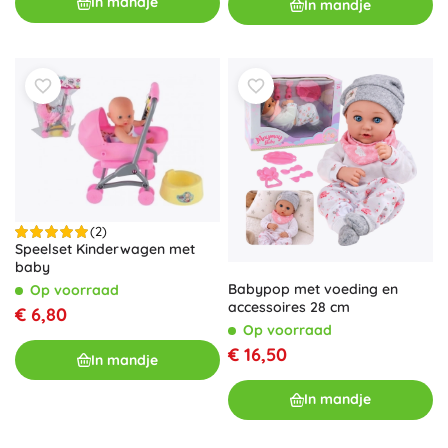
In mandje
In mandje
(2)
Speelset Kinderwagen met
baby
Babypop met voeding en
Op voorraad
accessoires 28 cm
€ 6,80
Op voorraad
€ 16,50
In mandje
In mandje