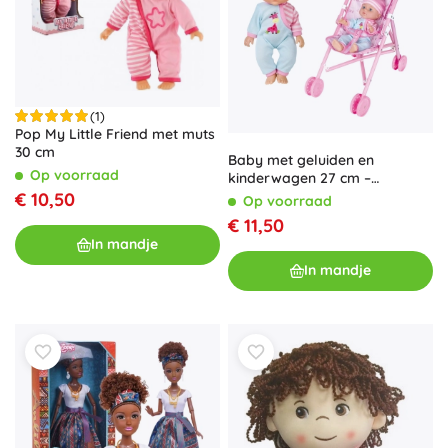
(1)
Pop My Little Friend met muts
30 cm
Baby met geluiden en
Op voorraad
kinderwagen 27 cm –
Tsjechische verpakking
€ 10,50
Op voorraad
€ 11,50
In mandje
In mandje