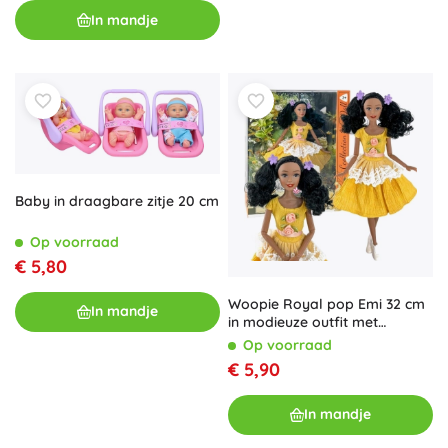
In mandje
Baby in draagbare zitje 20 cm
Op voorraad
€ 5,80
Woopie Royal pop Emi 32 cm
In mandje
in modieuze outfit met
prachtige zwarte haren
Op voorraad
€ 5,90
In mandje