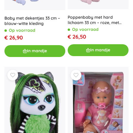
Poppenbaby met hard
Baby met dekentjes 33 cm –
lichaam 33 cm – roze, met
blauw-witte kleding
dekentjes
Op voorraad
Op voorraad
€ 26,50
€ 26,90
In mandje
In mandje