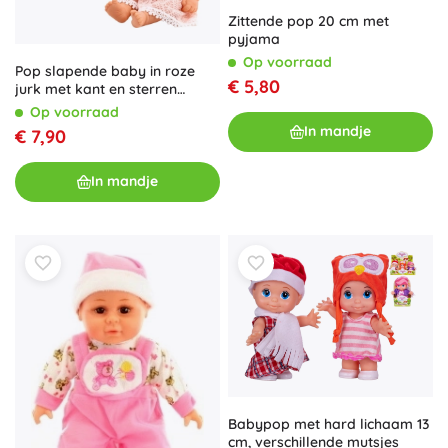
Zittende pop 20 cm met
pyjama
Op voorraad
Pop slapende baby in roze
€ 5,80
jurk met kant en sterren
hoofdband
Op voorraad
In mandje
€ 7,90
In mandje
Babypop met hard lichaam 13
cm, verschillende mutsjes