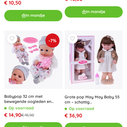
€ 10,50
In mandje
In mandje
-7%
Babypop 32 cm met
Grote pop May May Baby 55
bewegende oogleden en
cm – schattig
voedingsset
speelkameraadje
Op voorraad
Op voorraad
€ 14,90
€ 36,90
€ 15,90