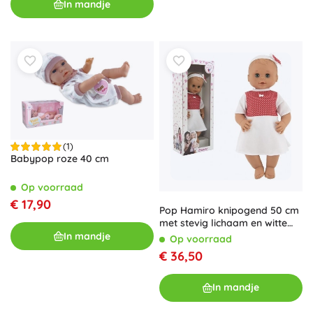
In mandje
(1)
Babypop roze 40 cm
Op voorraad
€ 17,90
Pop Hamiro knipogend 50 cm
met stevig lichaam en witte
jurk met rode stippen
In mandje
Op voorraad
€ 36,50
In mandje