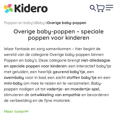
Poppen en baby’s
Baby’s
Overige baby-poppen
Overige baby-poppen – speciale
poppen voor kinderen
Waar fantasie en zorg samenkomen – hier begint de
wereld van de categorie Overige baby-poppen binnen
Poppen en baby’s. Deze categorie brengt
niet-alledaagse
en speciale poppen voor kinderen
: een interactief baby’tje
met geluiden, een heerlijk
geurend baby’tje
, een
zwembaby
voor in bad, een zacht
stoffen baby’tje
en een
mini-baby
om mee te reizen en te verzamelen. Baby-
poppen nodigen uit tot
vadertje- en moedertje-spel
,
stimuleren de
ontwikkeling van empathie
en bevorderen
de verbeelding en de fijne motoriek.
Kies baby-poppen in diverse uitvoeringen: met een
zacht
Meer tonen
lijfje
om te knuffelen, realistische vinylpoppen met