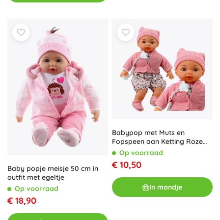
Babypop met Muts en
Fopspeen aan Ketting Roze
40 cm
Op voorraad
€ 10,50
Baby popje meisje 50 cm in
outfit met egeltje
In mandje
Op voorraad
€ 18,90