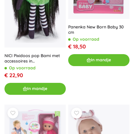
Panenka New Born Baby 30
cm
Op voorraad
€ 18,50
NICI Pixidoos pop Bami met
In mandje
accessoires in
geschenkverpakking 20 cm
Op voorraad
€ 22,90
In mandje