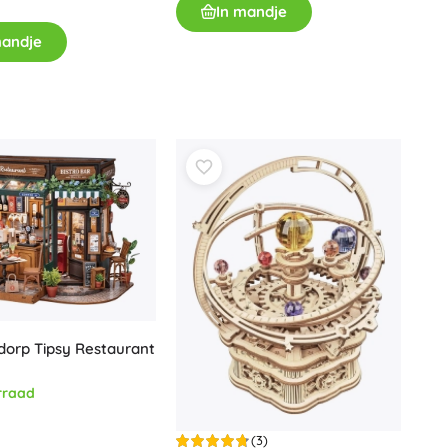
In mandje
Voor meisjes
mandje
Sieraden
Handtasjes
Sieradendoosjes
dorp Tipsy Restaurant
rraad
(3)