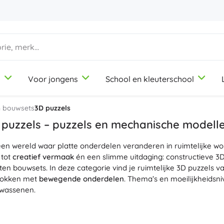
d
Voor jongens
School en kleuterschool
1-3 jaar
1-3 jaar
1-3 jaar
Knutsel- en tekenspullen
Duplo
Beroepsrollenspellen
 bouwsets
3D puzzels
Klei
Schoonheidssalon
 puzzels – puzzels en mechanische modell
Kleurpotloden
Koks
een wereld waar platte onderdelen veranderen in ruimtelijke w
Stiften
Winkeltje spelen
9-12 jaar
9-12 jaar
9-12 jaar
Icons
tot
creatief vermaak
én een slimme uitdaging: constructieve 3D
Stempels
Werkplaats
ten bouwsets. In deze categorie vind je ruimtelijke 3D puzzels v
Schorten en tafelkleden
Huishouden
lokken met
bewegende onderdelen
. Thema’s en moeilijkheidsn
+
+
Meer tonen
Meer tonen
lwassenen.
Disney
elen, laser-gesneden uit
natuurlijk hout
, zorgen voor een
nauwk
Veel 3D puzzels worden
zonder lijm
in elkaar gezet dankzij slim
Drinkflessen
Licentie