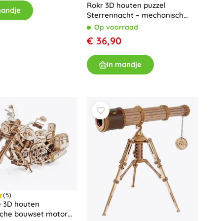
Rokr 3D houten puzzel
mandje
Sterrennacht – mechanisch
planetarium met muziekdoos
Op voorraad
€ 36,90
In mandje
(5)
 3D houten
che bouwset motor