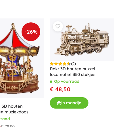
Art
Knuffels
Pluche figuren uit films en sprookjes
Interactieve knuffels
One Piece
-26%
Hangers
Knuffels en tutdoekjes voor de allerkleinsten
+
Meer tonen
Gabby’s Poppenhuis
(2)
Kinderkamer
Rokr 3D houten puzzel
locomotief 350 stukjes
Decoraties
Avatar
Op voorraad
Nachtlampjes en projectoren
€ 48,50
Opbergruimte
Skippers en wipdieren
In mandje
Tenten en huisjes
 3D houten
en muziekdoos
+
Meer tonen
rraad
0
€ 79,90