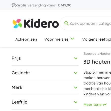
Gratis verzending vanaf € 149,00
Actieprijzen
Voor meisjes
Volgens leeftij
0-12 maanden
0-12 Maanden
0-12 maanden
Schoolbenodigdheden
City
Houten speelgoed
Bouwsets
Houten
Prijs
Schriften en notitieblokken
Legpuzzels en puzzels
3D houten
Schrijfbenodigdheden
Motorische speelgoed
Geslacht
Gummen, puntenslijpers, scharen
Montessori speelgoed
Stap binnen in 
6-9 jaar
6-9 jaar
6-9 jaar
Technic
maken bouwen 
Corrigeer- en lijmhulpmiddelen
Treinen en autootjes
traditie van hou
Sets voor schoolbenodigdheden
Didactisch speelgoed
Merk
mechanische k
+
+
Meer tonen
Meer tonen
kinderen én vo
Marvel
Leeftijd
Precisie-onderd
Meer tonen
verbindingen. 
Kantoorbenodigdheden
Merken