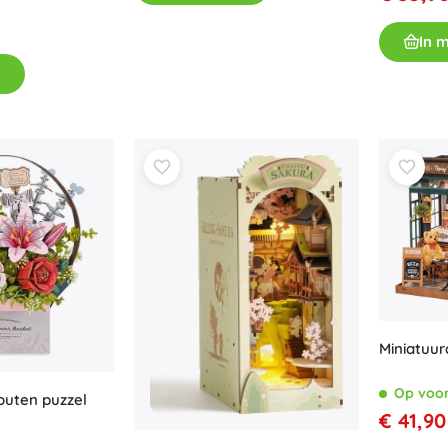
Boeken
In 
Werk- en doeboekjes
Voor de allerkleinsten
Boekaccessoires
Ansichtkaarten
Voor kleine vertellers
+
Meer tonen
Winkelinrichting
Miniatuur
Op voo
uten puzzel
€ 41,90