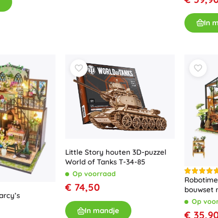
Uitrusting voor kinderen
Veiligheid
In 
Voeden en borstvoeding
Koupání
Slaap
Kinderwagens
+
Meer tonen
Elektronisch speelgoed
Afstandsbedienbare speelgoed
Spelconsoles
Little Story houten 3D-puzzel
Drones
World of Tanks T-34-85
Kijk op
Op voorraad
Robotime 
Microscopen en telescopen
€ 74,50
bouwset m
arcy’s
+
Meer tonen
Op voo
In mandje
€ 35,9