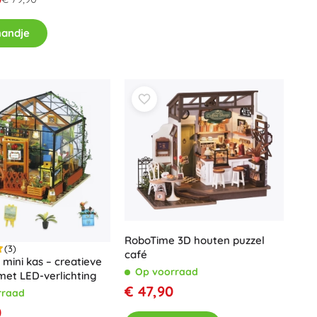
Wapens
Pistolen
mandje
Zwaarden en dolken
Waterpistolen
Bogen
Kruisbogen
+
Meer tonen
Kinderkleding
Babykleding
T-shirts
Schoenen
RoboTime 3D houten puzzel
(3)
Sweaters en truien
café
mini kas – creatieve
Sokken en panty’s
Op voorraad
et LED-verlichting
+
Meer tonen
€ 47,90
rraad
0