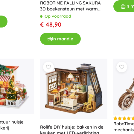
ROBOTIME FALLING SAKURA
In 
3D boekensteun met warm
LED-licht (houten bouwpakket)
Op voorraad
€ 48,90
In mandje
atuur huisje
RoboTime
Rolife DIY huisje: bakken in de
kerij
mechanis
keuken met LED-verlichting,