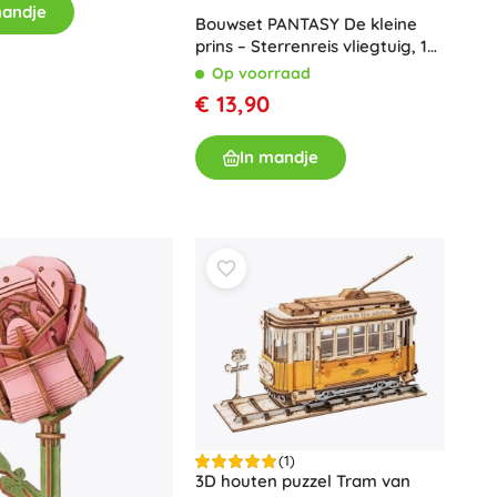
mandje
Bouwset PANTASY De kleine
prins – Sterrenreis vliegtuig, 189
stukjes
Op voorraad
€ 13,90
In mandje
(1)
3D houten puzzel Tram van