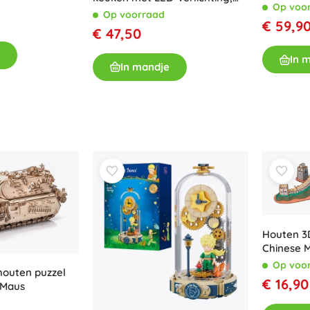
cruiser
Op voo
359 onderdelen
Op voorraad
€ 59,9
€ 47,50
In 
In mandje
Houten 3
Chinese 
Op voo
 houten puzzel
€ 16,90
 Maus