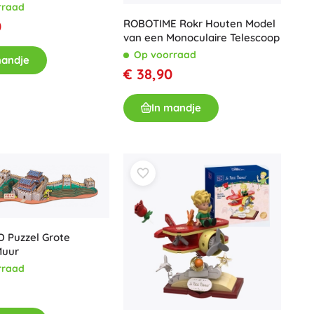
rraad
ROBOTIME Rokr Houten Model
0
van een Monoculaire Telescoop
Op voorraad
mandje
€ 38,90
In mandje
D Puzzel Grote
Muur
rraad