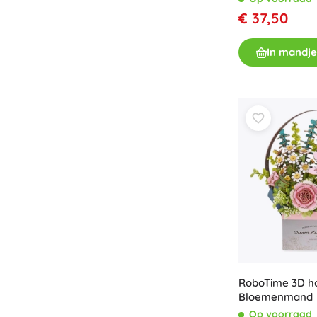
€ 37,50
Accessoires
Batterijen
In mandje
Vervangende onderdelen
Pompjes
Cadeaubonnen
RoboTime 3D ho
Bloemenmand
Op voorraad