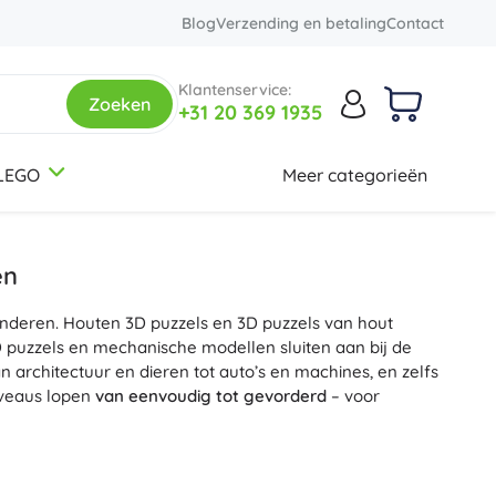
Blog
Verzending en betaling
Contact
Klantenservice:
Zoeken
+31 20 369 1935
LEGO
Meer categorieën
3-5 jaar
3-5 jaar
3-5 jaar
Rugzakken en tassen
Botanical Collection
Thema's
Schoolrugzakken
Dinosaurussen
en
Kinder rugzakjes
Spoorwegen
onderen. Houten 3D puzzels en 3D puzzels van hout
Rugzaksets
Eenhoorns
12+ jaar
12+ jaar
12+ jaar
Creator 3-in-1
 puzzels en mechanische modellen sluiten aan bij de
Rugzakken voor studenten
Prinsessen
an architectuur en dieren tot auto’s en machines, en zelfs
Tassen
Soldaten
iveaus lopen
van eenvoudig tot gevorderd
– voor
+
+
Meer tonen
Meer tonen
Friends
eurige afwerking
, gladde randen en stevige
me vergrendelingen en mechanismen; bij de mechanische
Etuis en pennenhouders
Creatieve en educatieve speelgoed