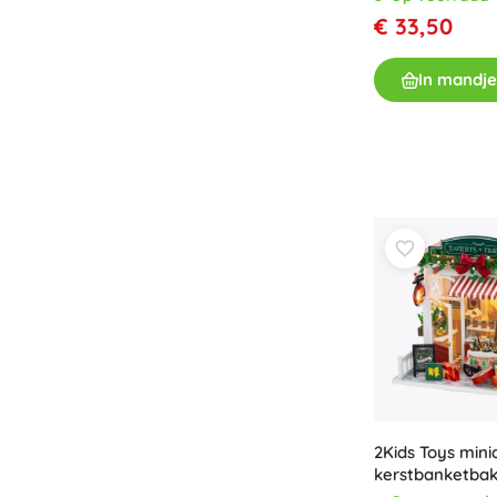
€ 33,50
In mandje
2Kids Toys mini
kerstbanketbak