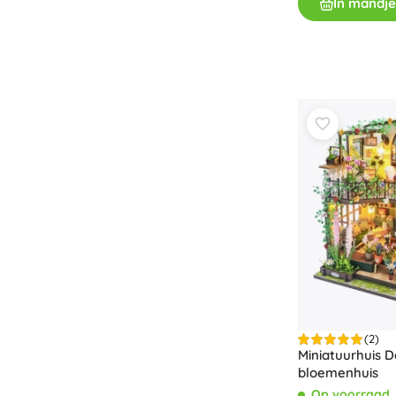
In mandje
Speelgoed voor de allerkleinsten
Rammelaars, bijtringen en fopspenen
Interactieve speelgoed
Puzzels, hamerspeelgoed en blokken
Knuffeldoekjes en tutteldoekjes
Loop- en trekspeelgoed
+
Meer tonen
Badspeelgoed
(2)
Miniatuurhuis D
bloemenhuis
Op voorraad