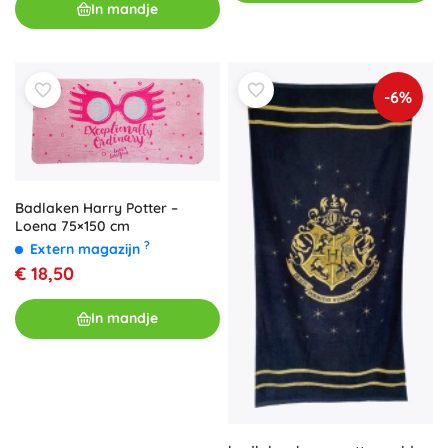
baddavontuur.
In mandje
-6%
Badlaken Harry Potter –
Loena 75×150 cm
?
Extern magazijn
€ 18,50
In mandje