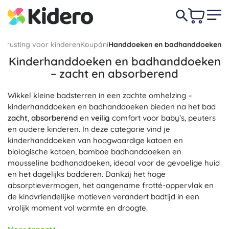
Uitrusting voor kinderen
Koupání
Handdoeken en badhanddoeken
Kinderhanddoeken en badhanddoeken
– zacht en absorberend
Wikkel kleine badsterren in een zachte omhelzing –
kinderhanddoeken en badhanddoeken bieden na het bad
zacht
,
absorberend
en
veilig
comfort voor baby’s, peuters
en oudere kinderen. In deze categorie vind je
kinderhanddoeken van hoogwaardige katoen en
biologische katoen, bamboe badhanddoeken en
mousseline badhanddoeken, ideaal voor de gevoelige huid
en het dagelijks badderen. Dankzij het hoge
absorptievermogen, het aangename frotté-oppervlak en
de kindvriendelijke motieven verandert badtijd in een
vrolijk moment vol warmte en droogte.
Een praktische handdoek met capuchon en een badcape