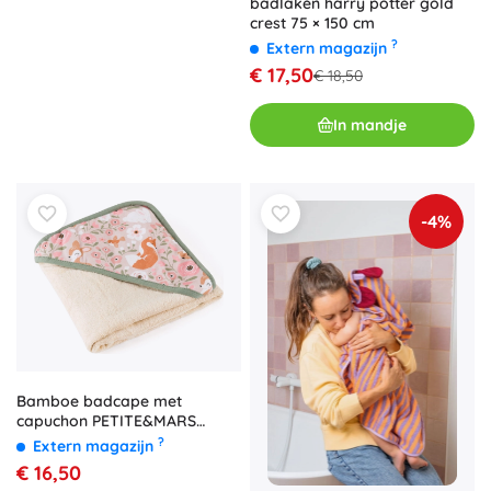
badlaken harry potter gold
crest 75 × 150 cm
?
Extern magazijn
€ 17,50
€ 18,50
In mandje
-4%
Bamboe badcape met
capuchon PETITE&MARS
Loulou Rosy Wilderness 100 ×
?
Extern magazijn
100 cm
€ 16,50