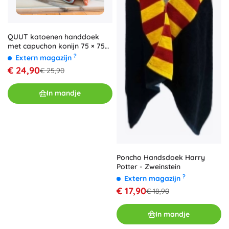
QUUT katoenen handdoek
met capuchon konijn 75 × 75
cm
?
Extern magazijn
€ 24,90
€ 25,90
In mandje
Poncho Handsdoek Harry
Potter - Zweinstein
?
Extern magazijn
€ 17,90
€ 18,90
In mandje