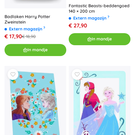
Fantastic Beasts-beddengoed
140 × 200 cm
Badlaken Harry Potter
?
Extern magazijn
Zweinstein
€ 27,90
?
Extern magazijn
€ 17,90
€ 18,90
In mandje
In mandje