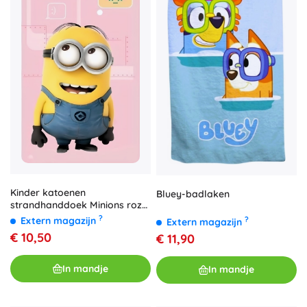
Kinder katoenen
Bluey-badlaken
strandhanddoek Minions roze
70 × 140 cm
?
?
Extern magazijn
Extern magazijn
€ 10,50
€ 11,90
In mandje
In mandje