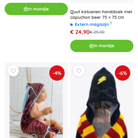
In mandje
Quut katoenen handdoek met
capuchon beer 75 × 75 cm
?
Extern magazijn
€ 24,90
€ 25,90
In mandje
-4%
-6%