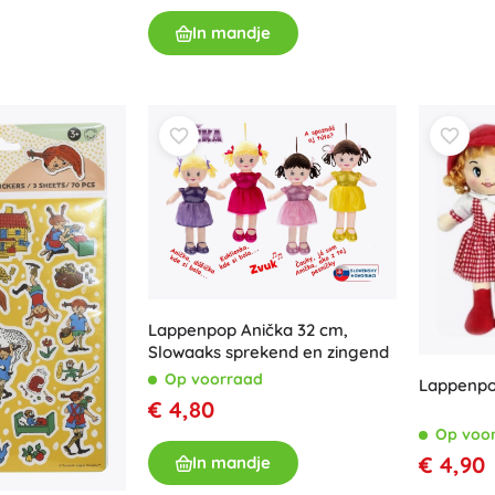
In mandje
Lappenpop Anička 32 cm,
Slowaaks sprekend en zingend
Op voorraad
Lappenpo
€ 4,80
Op voo
€ 4,90
In mandje