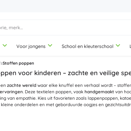
d
Voor jongens
School en kleuterschool
1-3 jaar
1-3 jaar
1-3 jaar
Knutsel- en tekenspullen
Duplo
Beroepsrollenspellen
’s
Stoffen poppen
Klei
Schoonheidssalon
ppen voor kinderen – zachte en veilige spe
Kleurpotloden
Koks
 een
zachte wereld
Stiften
Winkeltje spelen
waar elke knuffel een verhaal wordt – stoffe
9-12 jaar
9-12 jaar
9-12 jaar
Icons
lervaringen
. Deze textielen poppen, vaak
handgemaakt
van hoo
Stempels
Werkplaats
ing van empathie. Kies uit favorieten zoals lappenpoppen, ka
Schorten en tafelkleden
Huishouden
 kleine onderdelen en met geborduurde oogjes en gezichtsuitdr
+
+
Meer tonen
Meer tonen
Disney
n, natuurlijke vezels en zorgvuldige naden zorgen voor
comfor
, van biologische katoen met OEKO‑TEX-certificering, en
machin
te vulling
zijn de poppen licht, makkelijk vast te houden en
heer
Drinkflessen
Licentie