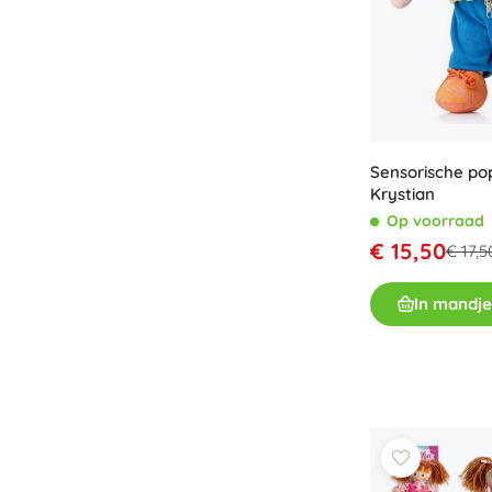
Accessoires
Batterijen
Vervangende onderdelen
Pompjes
Sensorische po
Krystian
Op voorraad
€ 15,50
€ 17,5
Cadeaubonnen
In mandje