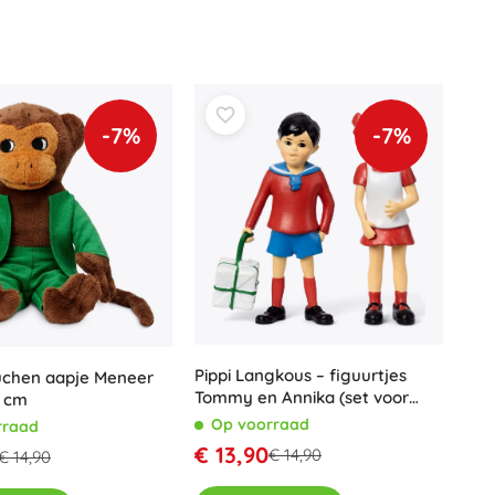
Art
Knuffels
Pluche figuren uit films en sprookjes
Interactieve knuffels
One Piece
Hangers
-7%
-7%
Knuffels en tutdoekjes voor de allerkleinsten
+
Meer tonen
Gabby’s Poppenhuis
Kinderkamer
Decoraties
Avatar
Nachtlampjes en projectoren
Opbergruimte
Pippi Langkous – figuurtjes
luchen aapje Meneer
Skippers en wipdieren
Tommy en Annika (set voor
6 cm
Tenten en huisjes
kinderen)
Op voorraad
rraad
+
Meer tonen
€ 13,90
€ 14,90
€ 14,90