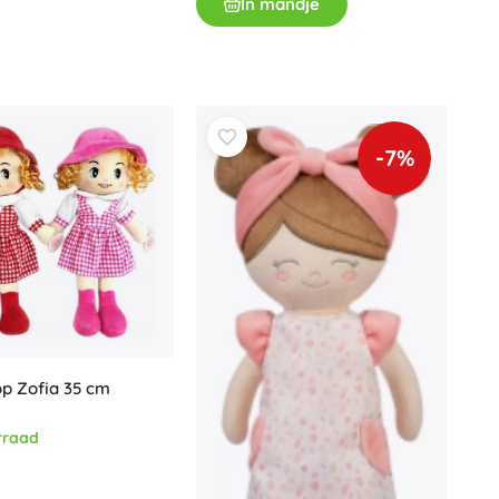
In mandje
-7%
p Zofia 35 cm
rraad