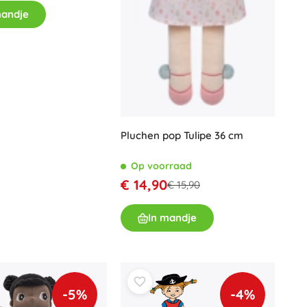
mandje
Pluchen pop Tulipe 36 cm
Op voorraad
€ 14,90
€ 15,90
In mandje
-5%
-4%