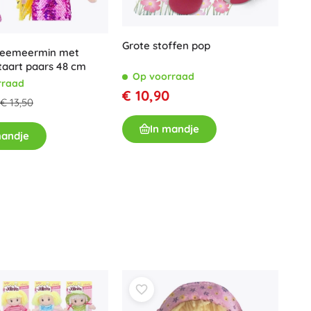
Voor meisjes
Sieraden
Grote stoffen pop
zeemeermin met
Handtasjes
staart paars 48 cm
Sieradendoosjes
Op voorraad
rraad
€ 10,90
€ 13,50
In mandje
mandje