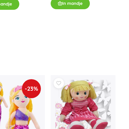
In mandje
Wapens
mandje
Pistolen
Zwaarden en dolken
Waterpistolen
Bogen
Kruisbogen
+
Meer tonen
Kinderkleding
Babykleding
T-shirts
-23%
Schoenen
Sweaters en truien
Sokken en panty’s
+
Meer tonen