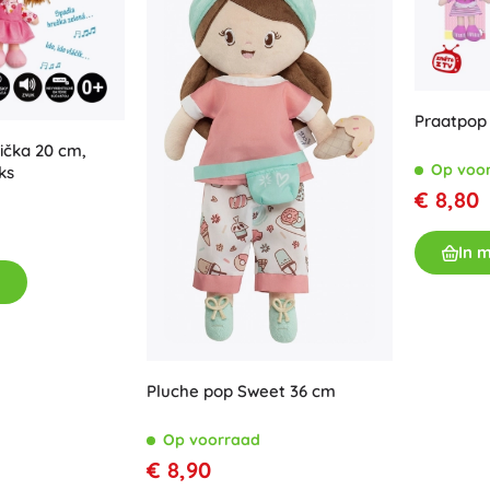
Praatpop 
ička 20 cm,
Op voo
ks
€ 8,80
In 
Pluche pop Sweet 36 cm
Op voorraad
€ 8,90