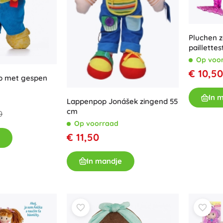
Boeken
Werk- en doeboekjes
Pluchen 
Voor de allerkleinsten
paillette
Boekaccessoires
Op voo
Ansichtkaarten
€ 10,50
p met gespen
Voor kleine vertellers
+
Meer tonen
In 
Lappenpop Jonášek zingend 55
cm
0
Op voorraad
Winkelinrichting
€ 11,50
In mandje