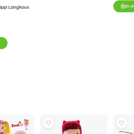
In 
Pippi Langkous