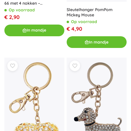
66 met 4 nokken –
komkommermotief (10 stuks)
Sleutelhanger PomPom
Op voorraad
Mickey Mouse
€ 2,90
Op voorraad
€ 4,90
In mandje
In mandje