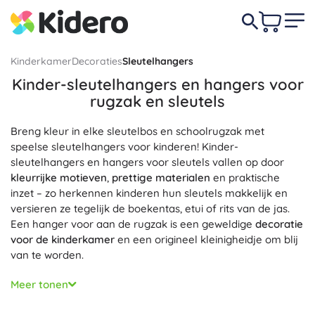
Kinderkamer
Decoraties
Sleutelhangers
Kinder-sleutelhangers en hangers voor
rugzak en sleutels
Breng kleur in elke sleutelbos en schoolrugzak met
speelse sleutelhangers voor kinderen! Kinder-
sleutelhangers en hangers voor sleutels vallen op door
kleurrijke motieven
,
prettige materialen
en praktische
inzet – zo herkennen kinderen hun sleutels makkelijk en
versieren ze tegelijk de boekentas, etui of rits van de jas.
Een hanger voor aan de rugzak is een geweldige
decoratie
voor de kinderkamer
en een origineel kleinigheidje om blij
van te worden.
Sleutelhangers voor kinderen zijn
licht, duurzaam en veilig
,
Meer tonen
met gladde vormen zonder scherpe randen. Een stevige
metalen ring, karabijnhaak of kettinkje zorgt voor