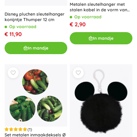
Metalen sleutelhanger met
stalen kabel in de vorm van
Disney pluchen sleutelhanger
een poppetje
Op voorraad
konijntje Thumper 12 cm
€ 2,90
Op voorraad
€ 11,90
In mandje
In mandje
(1)
Set metalen inmaakdeksels Ø