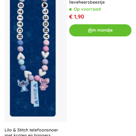
lieveheersbeestje
Op voorraad
€ 1,90
In mandje
Lilo & Stitch telefoonsnoer
met kralen en hangers