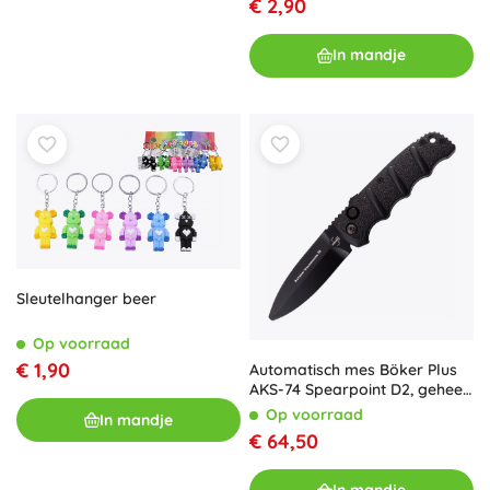
€ 2,90
In mandje
Sleutelhanger beer
Op voorraad
€ 1,90
Automatisch mes Böker Plus
AKS-74 Spearpoint D2, geheel
zwart, aluminium, clip
Op voorraad
In mandje
€ 64,50