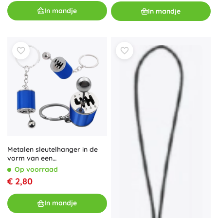
In mandje
In mandje
Metalen sleutelhanger in de
vorm van een
handgeschakelde
Op voorraad
versnellingsbak – blauw
€ 2,80
In mandje