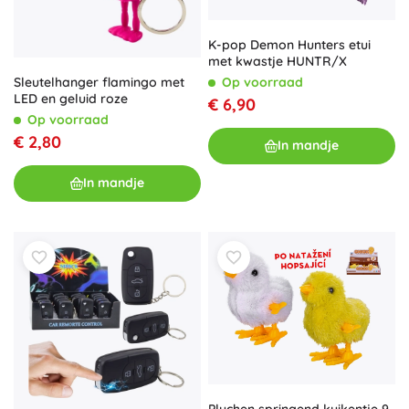
K-pop Demon Hunters etui
met kwastje HUNTR/X
Sleutelhanger flamingo met
Op voorraad
LED en geluid roze
€ 6,90
Op voorraad
€ 2,80
In mandje
In mandje
Pluchen springend kuikentje 9