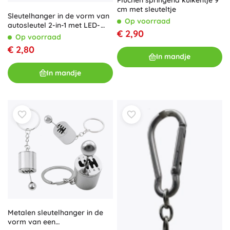
cm met sleuteltje
Sleutelhanger in de vorm van
Op voorraad
autosleutel 2-in-1 met LED-
€ 2,90
zaklamp en elektrische schok
Op voorraad
€ 2,80
In mandje
In mandje
Metalen sleutelhanger in de
vorm van een