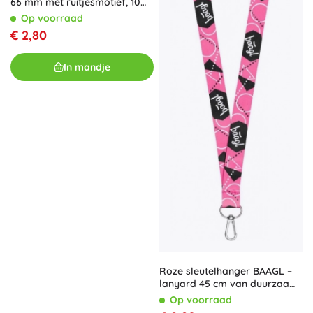
66 mm met ruitjesmotief, 10
stuks
Op voorraad
€ 2,80
In mandje
Roze sleutelhanger BAAGL –
lanyard 45 cm van duurzaam
polyester
Op voorraad