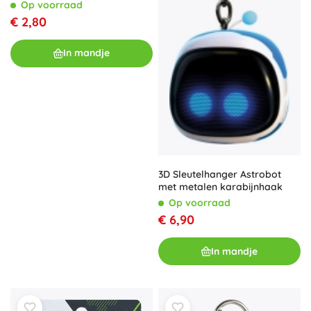
versnellingsbak, zilverkleurig
Op voorraad
€ 2,80
In mandje
3D Sleutelhanger Astrobot
met metalen karabijnhaak
Op voorraad
€ 6,90
In mandje