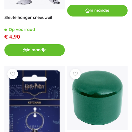
In mandje
Sleutelhanger sneeuwuil
Op voorraad
€ 4,90
In mandje