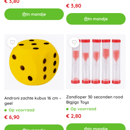
€ 3,80
€ 3,80
In mandje
In mandje
Zandloper 30 seconden rood
Androni zachte kubus 16 cm –
Bigjigs Toys
geel
Op voorraad
Op voorraad
€ 2,80
€ 6,90
In mandje