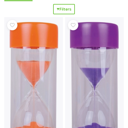
componenten in vakjes en zorgen voor orde op tafel én
Filters
tijdens transport. Dobbelstorens en -bakjes, standaards,
scorepads en tokenboxen maken het hanteren
eenvoudiger en zorgen voor een
snellere voorbereiding
en
een
vloeiend spelverloop
. Wil je je favoriete titels naar een
hoger niveau tillen? Kies dan voor deluxe accessoires:
metalen of houten munten, premium fiches, houten
meeples, speelmatten (playmats) en praktische dice trays
of dice bags, die het spel
meer sfeer
en
comfort
geven.
Ook zijn er reserveonderdelen en universele componenten
voor puzzels – tellers, zandlopers en etuis – zodat je
collectie
in perfecte conditie
blijft.