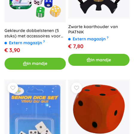
Zwarte kaarthouder van
Gekleurde dobbelstenen (5
PIATNIK
stuks) met accessoires voor
?
Extern magazijn
het noteren
?
Extern magazijn
€ 7,80
€ 3,90
In mandje
In mandje