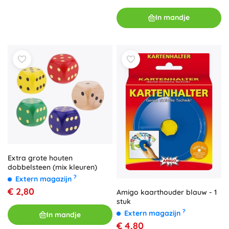
In mandje
Extra grote houten
dobbelsteen (mix kleuren)
?
Extern magazijn
€ 2,80
Amigo kaarthouder blauw - 1
stuk
?
Extern magazijn
In mandje
€ 4,80