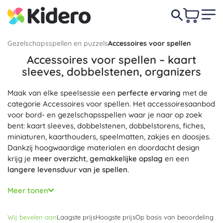
Gezelschapsspellen en puzzels
Accessoires voor spellen
Accessoires voor spellen – kaart
sleeves, dobbelstenen, organizers
Maak van elke speelsessie een
perfecte ervaring
met de
categorie Accessoires voor spellen. Het accessoiresaanbod
voor bord- en gezelschapsspellen waar je naar op zoek
bent: kaart sleeves, dobbelstenen, dobbelstorens, fiches,
miniaturen, kaarthouders, speelmatten, zakjes en doosjes.
Dankzij hoogwaardige materialen en doordacht design
krijg je
meer overzicht
,
gemakkelijke opslag
en een
langere levensduur van je spellen
.
Kaart sleeves beschermen je kaarten tegen slijtage en vuil,
Meer tonen
zijn er in diverse formaten en afwerkingen (mat of
glanzend) voor een perfecte pasvorm. Organizers en
Wij bevelen aan
Laagste prijs
Hoogste prijs
Op basis van beoordeling
inserts voor dozen verkorten de setup, verdelen