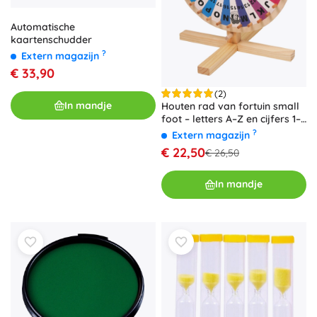
Automatische
kaartenschudder
?
Extern magazijn
€ 33,90
(2)
In mandje
Houten rad van fortuin small
foot – letters A–Z en cijfers 1–
30
?
Extern magazijn
€ 22,50
€ 26,50
In mandje