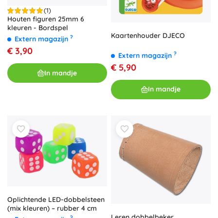
(1)
Houten figuren 25mm 6
kleuren - Bordspel
Kaartenhouder DJECO
?
Extern magazijn
€ 3,90
?
Extern magazijn
€ 5,90
In mandje
In mandje
Oplichtende LED-dobbelsteen
(mix kleuren) – rubber 4 cm
Leren dobbelbeker
?