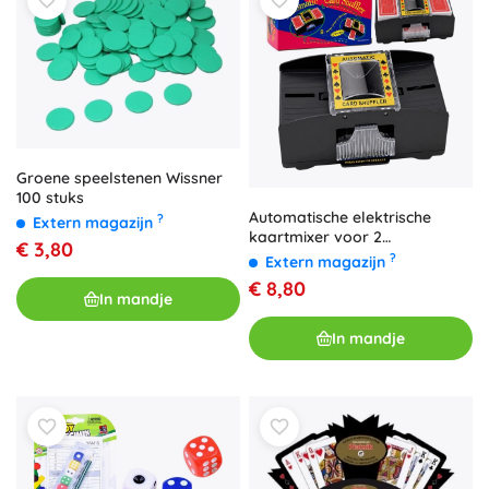
Groene speelstenen Wissner
100 stuks
Automatische elektrische
?
Extern magazijn
kaartmixer voor 2
€ 3,80
kaartspellen - 1 stuk
?
Extern magazijn
€ 8,80
In mandje
In mandje