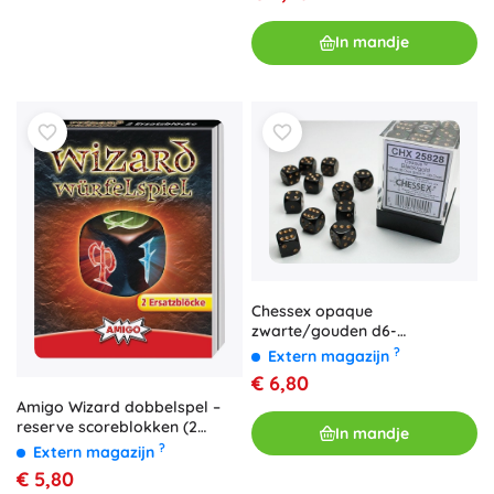
In mandje
Chessex opaque
zwarte/gouden d6-
dobbelstenen 12 mm (36 st.)
?
Extern magazijn
€ 6,80
Amigo Wizard dobbelspel –
reserve scoreblokken (2
In mandje
stuks)
?
Extern magazijn
€ 5,80