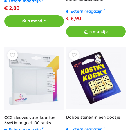
Extern magazijn
€ 2,80
?
Extern magazijn
€ 6,90
In mandje
In mandje
Dobbelstenen in een doosje
CCG sleeves voor kaarten
66x91mm geel 100 stuks
?
?
Extern magazijn
Extern magazijn