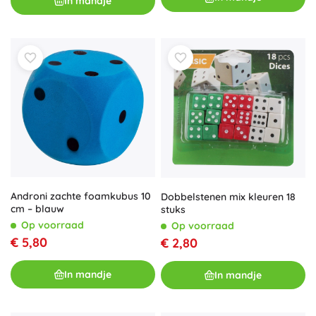
In mandje
Androni zachte foamkubus 10
Dobbelstenen mix kleuren 18
cm – blauw
stuks
Op voorraad
Op voorraad
€ 5,80
€ 2,80
In mandje
In mandje