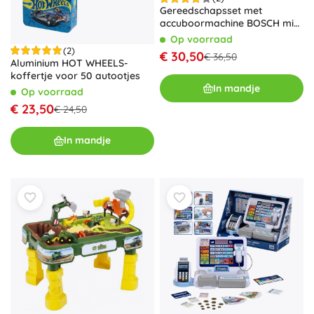
Gereedschapsset met
accuboormachine BOSCH mini
van Theo Klein
Op voorraad
(2)
€ 30,50
€ 36,50
Aluminium HOT WHEELS-
koffertje voor 50 autootjes
In mandje
Op voorraad
€ 23,50
€ 24,50
In mandje