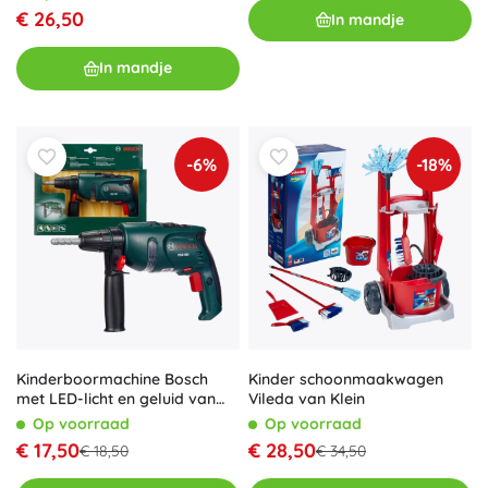
€ 26,50
In mandje
In mandje
-6%
-18%
Kinderboormachine Bosch
Kinder schoonmaakwagen
met LED-licht en geluid van
Vileda van Klein
Klein
Op voorraad
Op voorraad
€ 17,50
€ 28,50
€ 18,50
€ 34,50