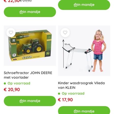
€ 22,50
€ 23,50
In mandje
In mandje
Schroeftractor JOHN DEERE
met voorlader
Kinder wasdroogrek Vileda
Op voorraad
van KLEIN
€ 20,90
Op voorraad
€ 17,90
In mandje
In mandje