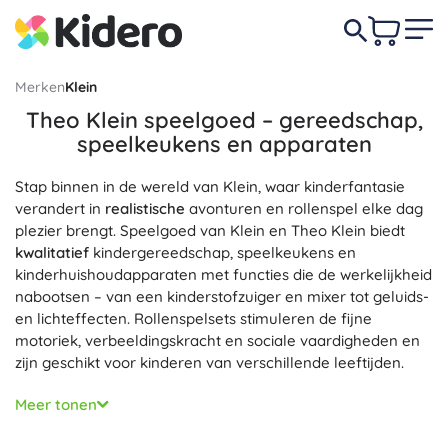
Merken
Klein
Theo Klein speelgoed – gereedschap,
speelkeukens en apparaten
Stap binnen in de wereld van Klein, waar kinderfantasie
verandert in
realistische
avonturen en rollenspel elke dag
plezier brengt. Speelgoed van Klein en Theo Klein biedt
kwalitatief
kindergereedschap, speelkeukens en
kinderhuishoudapparaten met functies die de werkelijkheid
nabootsen – van een kinderstofzuiger en mixer tot geluids-
en lichteffecten. Rollenspelsets stimuleren de fijne
motoriek, verbeeldingskracht en sociale vaardigheden en
zijn geschikt voor kinderen van verschillende leeftijden.
Elk product is ontworpen met oog voor
veilige
materialen,
Meer tonen
ergonomie en een
duurzame
afwerking, zodat het
dagelijkse speelsessies moeiteloos doorstaat.