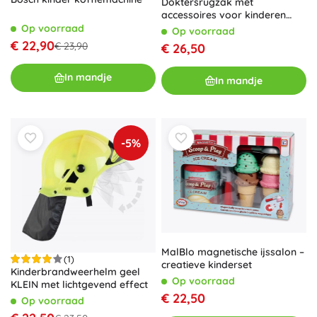
Doktersrugzak met
accessoires voor kinderen
KLEIN
Op voorraad
Op voorraad
€ 22,90
€ 23,90
€ 26,50
In mandje
In mandje
-5%
MalBlo magnetische ijssalon –
(1)
creatieve kinderset
Kinderbrandweerhelm geel
Op voorraad
KLEIN met lichtgevend effect
€ 22,50
Op voorraad