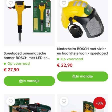
Kinderhelm BOSCH met vizier
Speelgoed pneumatische
en hoofdtelefoon – speelgoed
hamer BOSCH met LED en
Op voorraad
geluid van Klein
Op voorraad
€ 22,90
€ 27,90
In mandje
In mandje
-8%