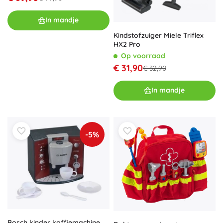
In mandje
Kindstofzuiger Miele Triflex
HX2 Pro
Op voorraad
€ 31,90
€ 32,90
In mandje
-5%
Bosch kinder koffiemachine