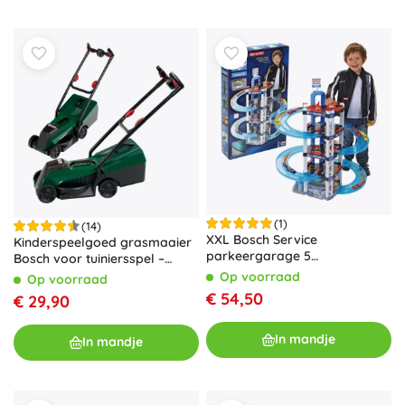
(1)
(14)
XXL Bosch Service
Kinderspeelgoed grasmaaier
parkeergarage 5
Bosch voor tuiniersspel –
verdiepingen 85 cm van Klein
Bosch grasmaaier
Op voorraad
Op voorraad
+ 2 autootjes
€ 54,50
€ 29,90
In mandje
In mandje