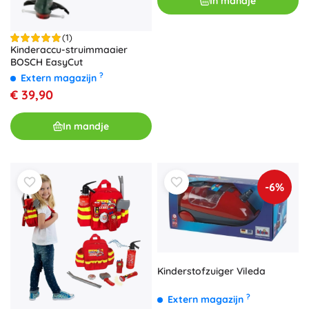
In mandje
(1)
Kinderaccu-struimmaaier
BOSCH EasyCut
?
Extern magazijn
€ 39,90
In mandje
-6%
Kinderstofzuiger Vileda
?
Extern magazijn