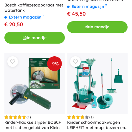
Bosch koffiezetapparaat met
?
Extern magazijn
watertank
€ 45,50
?
Extern magazijn
€ 20,50
In mandje
In mandje
-9%
(1)
(1)
Kinder-haakse slijper BOSCH
Kinder schoonmaakwagen
met licht en geluid van Klein
LEIFHEIT met mop, bezem en