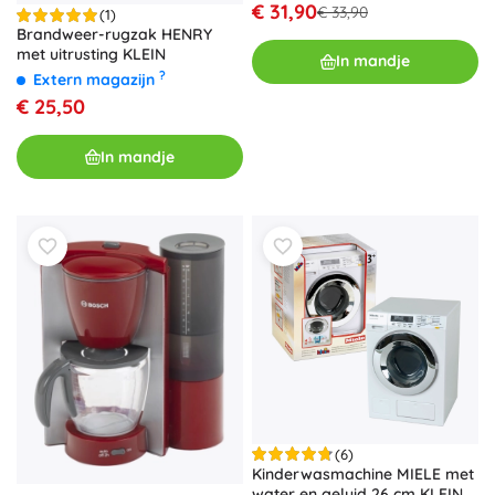
€ 31,90
€ 33,90
(1)
Brandweer-rugzak HENRY
met uitrusting KLEIN
In mandje
?
Extern magazijn
€ 25,50
In mandje
(6)
Kinderwasmachine MIELE met
water en geluid 26 cm KLEIN