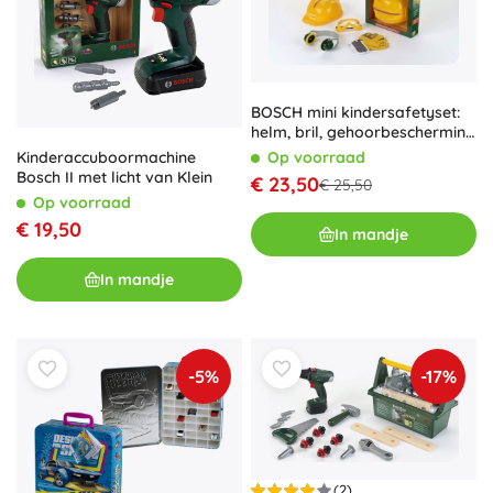
BOSCH mini kindersafetyset:
helm, bril, gehoorbescherming
en handschoenen van Klein
Kinderaccuboormachine
Op voorraad
Bosch II met licht van Klein
€ 23,50
€ 25,50
Op voorraad
€ 19,50
In mandje
In mandje
-5%
-17%
(2)