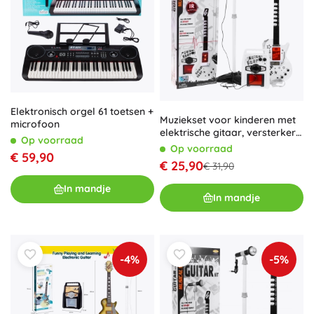
Elektronisch orgel 61 toetsen +
Muziekset voor kinderen met
microfoon
elektrische gitaar, versterker
Op voorraad
en microfoon voor kinderen
Op voorraad
€ 59,90
vanaf 6 jaar
€ 25,90
€ 31,90
In mandje
In mandje
-4%
-5%