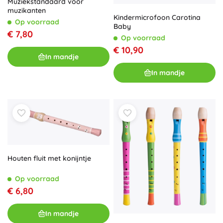
Muziekstandaard voor
muzikanten
Kindermicrofoon Carotina
Op voorraad
Baby
€ 7,80
Op voorraad
€ 10,90
In mandje
In mandje
Houten fluit met konijntje
Op voorraad
€ 6,80
In mandje