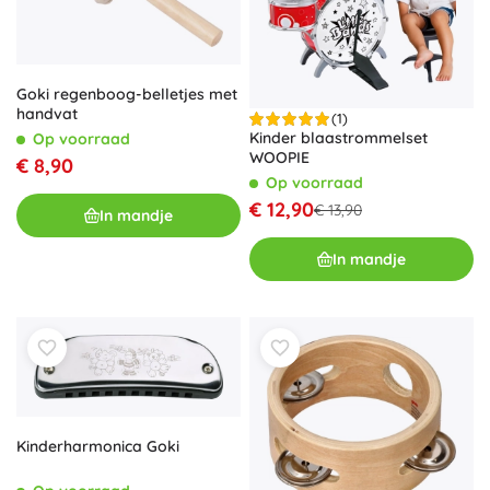
Goki regenboog-belletjes met
handvat
(1)
Kinder blaastrommelset
Op voorraad
WOOPIE
€ 8,90
Op voorraad
€ 12,90
€ 13,90
In mandje
In mandje
Kinderharmonica Goki