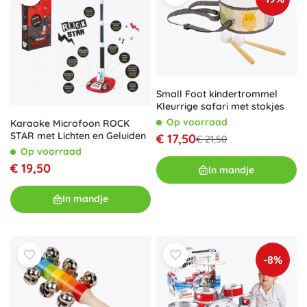
Small Foot kindertrommel
Kleurrige safari met stokjes
Op voorraad
Karaoke Microfoon ROCK
STAR met Lichten en Geluiden
€ 17,50
€ 21,50
Op voorraad
€ 19,50
In mandje
In mandje
-8%