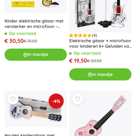
Kinder elektrische gitaar met
versterker en microfoon –
bruine set
Op voorraad
(4)
€ 30,50
Elektrische gitaar + microfoon
€ 31,50
voor kinderen 6+ Geluiden van
muziekinstrumenten + lichtjes
Op voorraad
In mandje
€ 19,50
€ 20,50
In mandje
-4%
Houten kindergitaar met