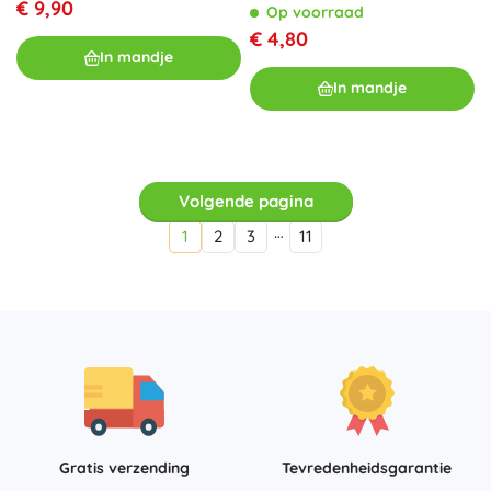
€ 9,90
Op voorraad
€ 4,80
In mandje
In mandje
Volgende pagina
…
1
2
3
11
Gratis verzending
Tevredenheidsgarantie