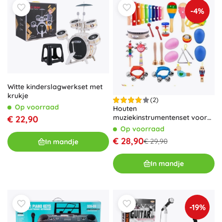
-4%
Witte kinderslagwerkset met
krukje
(2)
Op voorraad
Houten
muziekinstrumentenset voor
€ 22,90
kinderen met rugzak, 22 stuks
Op voorraad
€ 28,90
€ 29,90
In mandje
In mandje
-19%