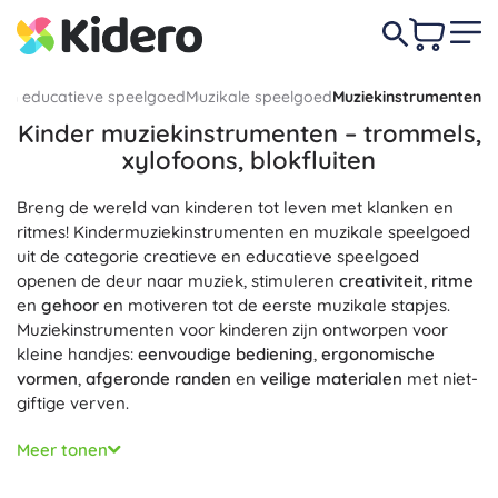
 en educatieve speelgoed
Muzikale speelgoed
Muziekinstrumenten
Kinder muziekinstrumenten – trommels,
xylofoons, blokfluiten
Breng de wereld van kinderen tot leven met klanken en
ritmes! Kindermuziekinstrumenten en muzikale speelgoed
uit de categorie creatieve en educatieve speelgoed
openen de deur naar muziek, stimuleren
creativiteit
,
ritme
en
gehoor
en motiveren tot de eerste muzikale stapjes.
Muziekinstrumenten voor kinderen zijn ontworpen voor
kleine handjes:
eenvoudige bediening
,
ergonomische
vormen
,
afgeronde randen
en
veilige materialen
met niet-
giftige verven.
Kies uit een gevarieerd aanbod: ritme-instrumenten en
Meer tonen
percussie voor kinderen (kinder trommel, tamboerijn,
maracas, castagnetten, cimbalen), melodische