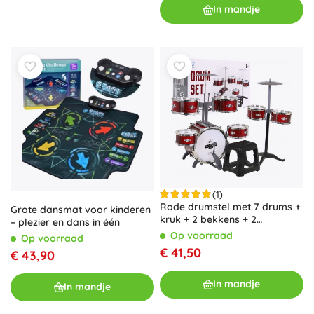
In mandje
(1)
Rode drumstel met 7 drums +
Grote dansmat voor kinderen
kruk + 2 bekkens + 2
– plezier en dans in één
drumstokken - 12 onderdelen
Op voorraad
Op voorraad
€ 41,50
€ 43,90
In mandje
In mandje