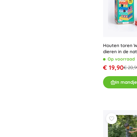
Houten toren 
dieren in de na
Op voorraad
€ 19,90
€ 20,9
In mandje