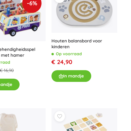
-6%
Houten balansbord voor
kinderen
ehendigheidsspel
Op voorraad
s met hamer
€ 24,90
rraad
€ 16,90
In mandje
mandje