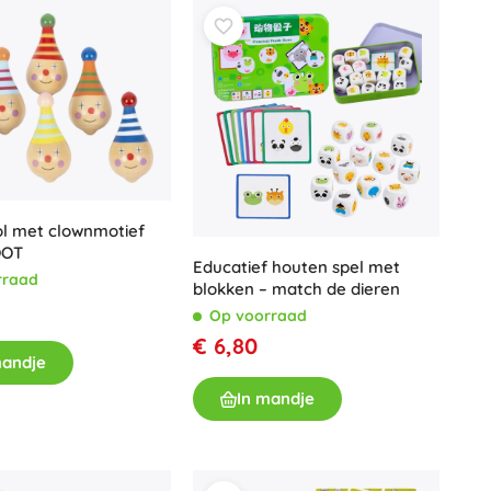
Wapens
Pistolen
Zwaarden en dolken
Waterpistolen
Bogen
Kruisbogen
+
Meer tonen
ol met clownmotief
OOT
Kinderkleding
Educatief houten spel met
rraad
blokken – match de dieren
Babykleding
Op voorraad
T-shirts
€ 6,80
Schoenen
mandje
Sweaters en truien
In mandje
Petten en hoeden
+
Meer tonen