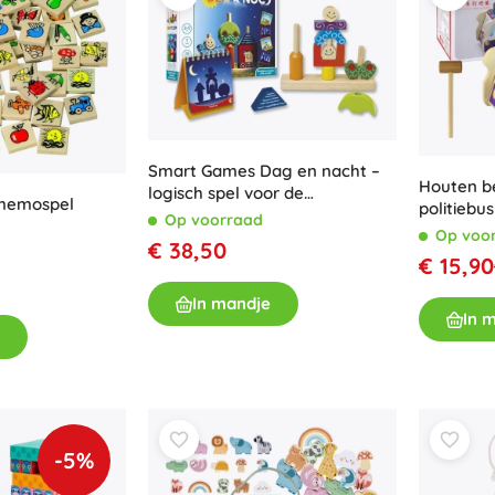
Smart Games Dag en nacht –
Houten b
logisch spel voor de
memospel
politiebu
allerkleinsten
Op voorraad
Op voo
€ 38,50
€ 15,90
In mandje
In 
-5%