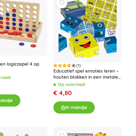
Voor meisjes
Sieraden
Handtasjes
Sieradendoosjes
en logicaspel 4 op
(1)
Educatief spel emoties leren –
houten blokken in een metalen
rraad
doosje
Op voorraad
€ 4,80
mandje
In mandje