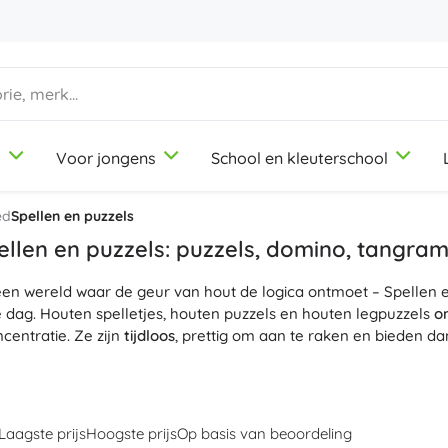
d
Voor jongens
School en kleuterschool
1-3 jaar
1-3 jaar
1-3 jaar
Knutsel- en tekenspullen
Duplo
Beroepsrollenspellen
ed
Spellen en puzzels
Klei
Schoonheidssalon
llen en puzzels: puzzels, domino, tangra
Kleurpotloden
Koks
 een wereld waar de geur van hout de logica ontmoet – Spellen
Stiften
Winkeltje spelen
9-12 jaar
9-12 jaar
9-12 jaar
Icons
e dag. Houten spelletjes, houten puzzels en houten legpuzzels
o
Stempels
Werkplaats
centratie. Ze zijn
tijdloos
, prettig om aan te raken en bieden da
Schorten en tafelkleden
Huishouden
uten legpuzzels in verschillende moeilijkheidsgraden, klassiek 
+
+
Meer tonen
Meer tonen
Disney
len, logische bouwsets en Montessori-educatieve spellen. Nauw
oducten
kindvriendelijk
, terwijl hout van hoge kwaliteit zorgt vo
Laagste prijs
Hoogste prijs
Op basis van beoordeling
en. Ideaal voor gezelschapsspellen aan tafel, groepsactiviteiten
Kantoorbenodigdheden
Licentie