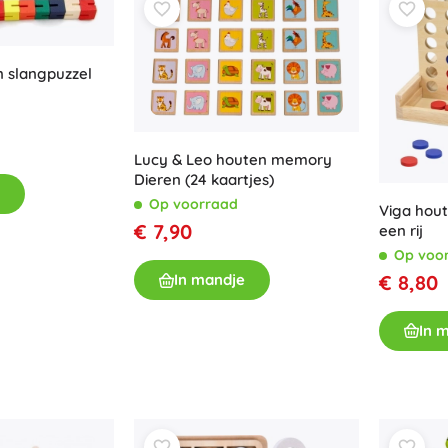
Accessoires
Batterijen
n slangpuzzel
Vervangende onderdelen
Pompjes
Lucy & Leo houten memory
Dieren (24 kaartjes)
Op voorraad
Viga hout
€ 7,90
een rij
Winkelinrichting
Op voo
€ 8,80
In mandje
In 