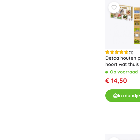
Speelgoed voor de allerkleinsten
Rammelaars, bijtringen en fopspenen
Interactieve speelgoed
Puzzels, hamerspeelgoed en blokken
Knuffeldoekjes en tutteldoekjes
Loop- en trekspeelgoed
(1)
+
Meer tonen
Detoa houten p
hoort wat thuis
Op voorraad
Badspeelgoed
€ 14,50
In mandje