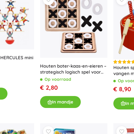
 HERCULES mini
Houten boter-kaas-en-eieren –
Houten sp
strategisch logisch spel voor
vangen 
kinderen en volwassenen
Op voorraad
Op voo
€ 2,80
€ 8,90
In mandje
In 