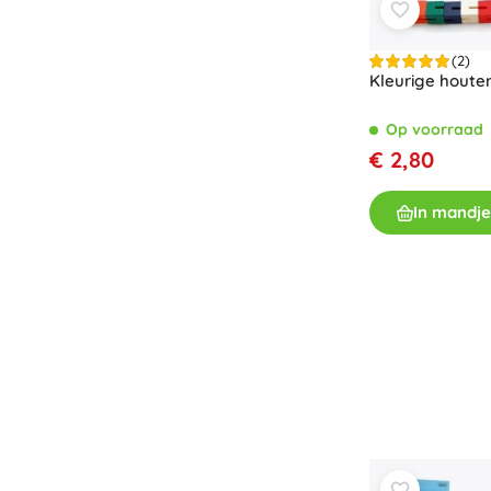
Boeken
(2)
Werk- en doeboekjes
Kleurige houte
Voor de allerkleinsten
Boekaccessoires
Op voorraad
Ansichtkaarten
€ 2,80
Voor kleine vertellers
+
Meer tonen
In mandje
Cadeaubonnen