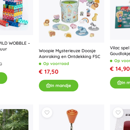
WILD WOBBLE –
Vilac spe
tuur
Woopie Mysterieuze Doosje
Goudlokj
Aanraking en Ontdekking FSC
Op voo
Op voorraad
0
€ 14,90
€ 17,50
In 
In mandje