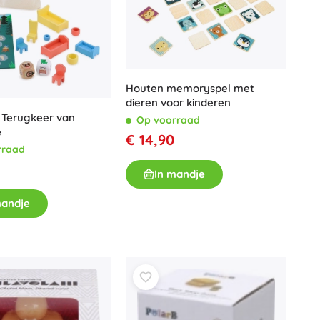
Houten memoryspel met
dieren voor kinderen
l Terugkeer van
Op voorraad
e
€ 14,90
rraad
In mandje
mandje