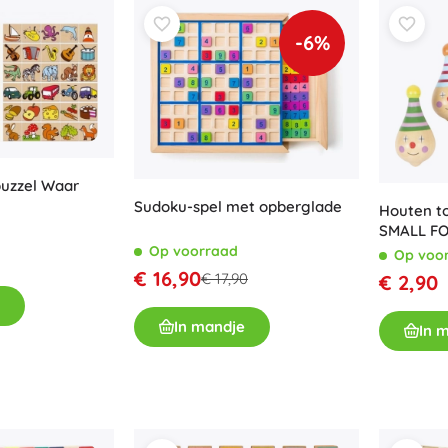
Uitrusting voor kinderen
-6%
Veiligheid
Voeden en borstvoeding
Koupání
Kinderwagens
Slaap
+
Meer tonen
uzzel Waar
Sudoku-spel met opberglade
Houten t
SMALL F
Elektronisch speelgoed
Op voorraad
Op voo
€ 16,90
Afstandsbedienbare speelgoed
€ 17,90
€ 2,90
Spelconsoles
In mandje
Drones
In 
Kijk op
Microscopen en telescopen
+
Meer tonen