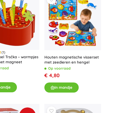
(1)
el Trsčka – wormpjes
Houten magnetische visserset
met magneet
met zeedieren en hengel
rraad
Op voorraad
€ 4,80
mandje
In mandje