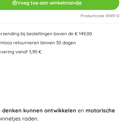
Voeg toe aan winkelmandje
Overig
Creatief speelgoed
Schilderen
Productcode: 81431-0
Muzikale speelgoed
Anti-stress speelgoed
Speed Champions
erzending bij bestellingen boven de € 149,00
Educatief speelgoed
mloos retourneren binnen 30 dagen
+
Meer tonen
evering vanaf 5,90 €
DREAMZzz
Mappen voor schriften
Auto’s, treinen, vliegtuigen, boten
Auto’s
Op afstand bestuurbaar
Ideas
Treinen
Globes
Boerderijvoertuigen
Integraal Hulpverleningssysteem
h denken kunnen ontwikkelen
en
motorische
Wicked (De Heks)
+
Meer tonen
pinnetjes raden.
Pluchen speelgoed