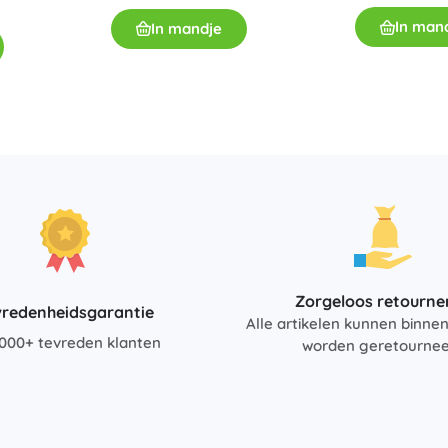
In man
In mandje
Zorgeloos retourne
vredenheidsgarantie
Alle artikelen kunnen binne
000+ tevreden klanten
worden geretourne