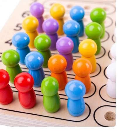
Voor meisjes
Sieraden
Handtasjes
Sieradendoosjes