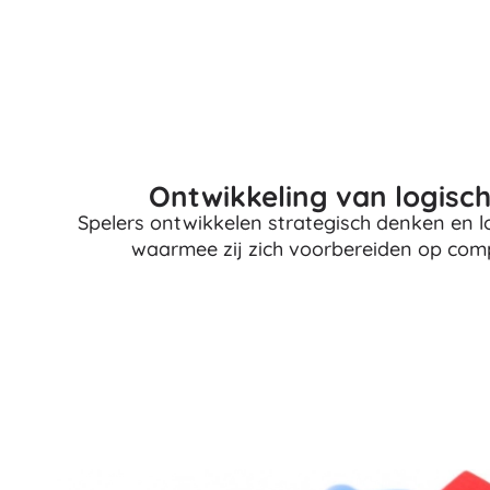
Architecture
Puzzels
Bordspellen
Hersenkrakers
Art
Kaartspellen
Partyspellen
+
Meer tonen
Ontwikkeling van logisc
Batman
Spelers ontwikkelen strategisch denken en l
waarmee zij zich voorbereiden op com
Feestjes en vieringen
Feestjes
Vidiyo
Kostuums
Accessoires voor kostuums
Halloween
Frozen
Pasen