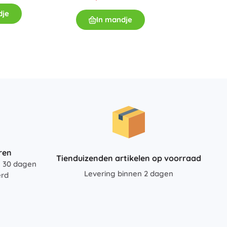
Op v
dje
€ 64,
In mandje
I
ren
Tienduizenden artikelen op voorraad
n 30 dagen
Levering binnen 2 dagen
erd