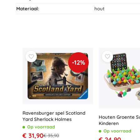
Materiaal:
hout
-12%
Ravensburger spel Scotland
Houten Groente S
Yard Sherlock Holmes
Kinderen
Op voorraad
Op voorraad
€ 31,90
€ 35,90
€ 24,90