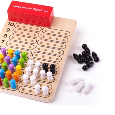
Jurassic World
Knuffels
Pluche figuren uit films en sprookjes
Interactieve knuffels
One Piece
Hangers
Knuffels en tutdoekjes voor de allerkleinsten
+
Meer tonen
Gabby’s Poppenhuis
Poppen en baby’s
Poppen
Avatar
Accessoires voor baby’s
Baby’s
Accessoires voor poppen
Stoffen poppen
+
Meer tonen