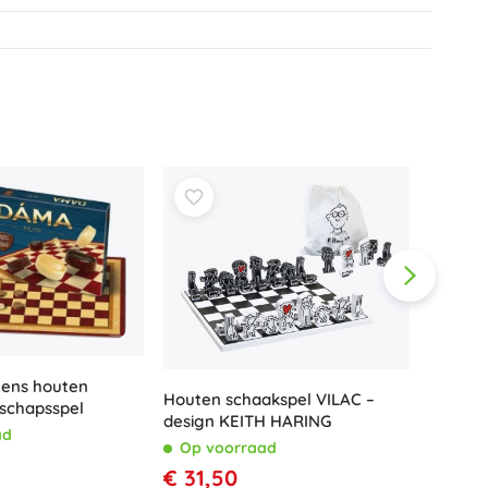
ens houten
Houten schaakspel VILAC –
schapsspel
design KEITH HARING
ad
Bingosp
Op voorraad
€ 31,50