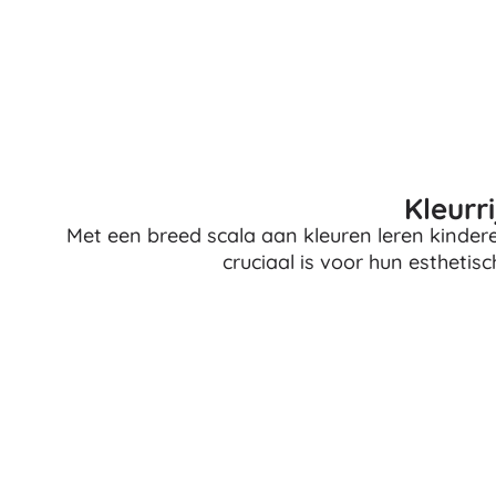
Boeken
Werk- en doeboekjes
Voor de allerkleinsten
Boekaccessoires
Ansichtkaarten
Voor kleine vertellers
Kleurri
+
Meer tonen
Met een breed scala aan kleuren leren kinder
cruciaal is voor hun esthetis
Cadeaubonnen