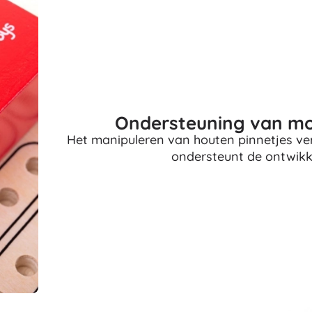
Uitrusting voor kinderen
Veiligheid
Voeden en borstvoeding
Koupání
Kinderwagens
Slaap
Ondersteuning van mo
+
Meer tonen
Het manipuleren van houten pinnetjes ve
ondersteunt de ontwikke
Elektronisch speelgoed
Afstandsbedienbare speelgoed
Spelconsoles
Drones
Kijk op
Microscopen en telescopen
+
Meer tonen