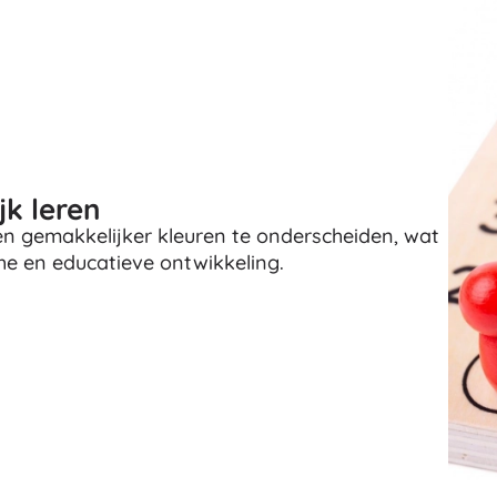
Accessoires
Batterijen
Vervangende onderdelen
Pompjes
jk leren
en gemakkelijker kleuren te onderscheiden, wat
che en educatieve ontwikkeling.
Winkelinrichting