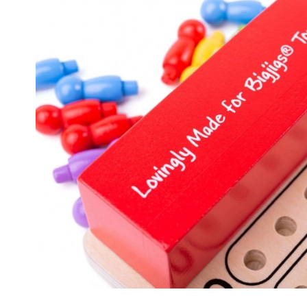
Speelgoed voor de allerkleinsten
Rammelaars, bijtringen en fopspenen
Interactieve speelgoed
Puzzels, hamerspeelgoed en blokken
Knuffeldoekjes en tutteldoekjes
Loop- en trekspeelgoed
+
Meer tonen
Badspeelgoed